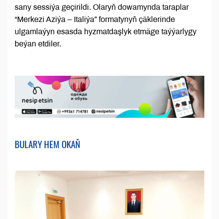
sany sessiýa geçirildi. Olaryň dowamynda taraplar
“Merkezi Aziýa – Italiýa” formatynyň çäklerinde
ulgamlaýyn esasda hyzmatdaşlyk etmäge taýýarlygy
beýan etdiler.
BULARY HEM OKAŇ