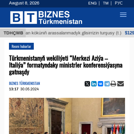
Awgust 8, 2026
ENG
TM
РУС
Toggl
navig
$12935,18
Buýan köküniň arassalanmadyk glisirrizin turşusy (t.)
TDHÇMB
Resmi habarlar
Türkmenistanyň wekiliýeti “Merkezi Aziýa –
Italiýa” formatyndaky ministrler konferensiýasyna
gatnaşdy
BIZNES TÜRKMENISTAN
13:17
30.05.2024