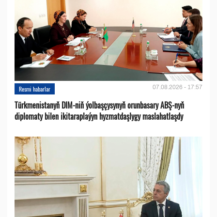
07.08.2026 - 17:57
Resmi habarlar
Türkmenistanyň DIM-niň ýolbaşçysynyň orunbasary ABŞ-nyň
diplomaty bilen ikitaraplaýyn hyzmatdaşlygy maslahatlaşdy