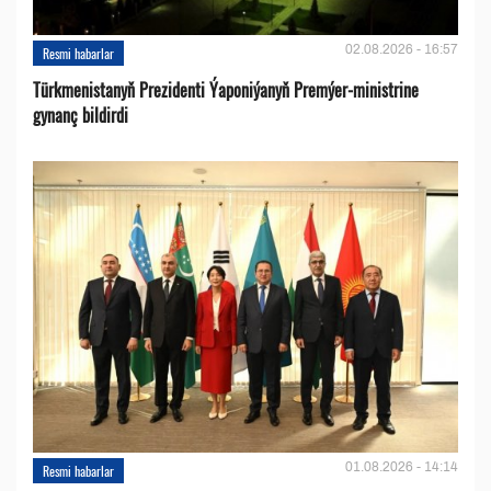
02.08.2026 - 16:57
Resmi habarlar
Türkmenistanyň Prezidenti Ýaponiýanyň Premýer-ministrine
gynanç bildirdi
01.08.2026 - 14:14
Resmi habarlar