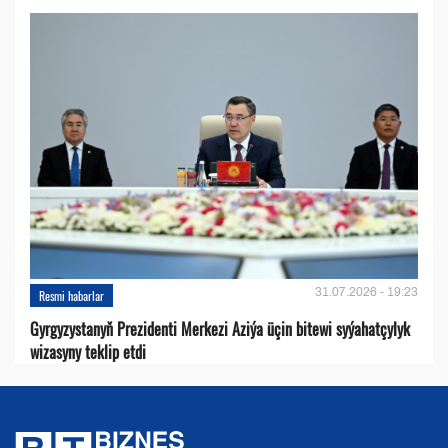
31.07.2026 - 19:23
Resmi habarlar
Gyrgyzystanyň Prezidenti Merkezi Aziýa üçin bitewi syýahatçylyk
wizasyny teklip etdi