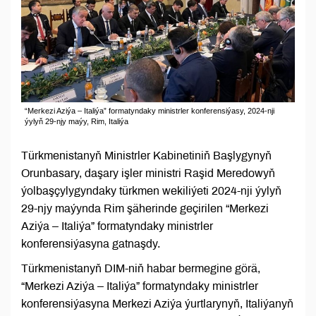
“Merkezi Aziýa – Italiýa” formatyndaky ministrler konferensiýasy, 2024-nji
ýylyň 29-njy maýy, Rim, Italiýa
Türkmenistanyň Ministrler Kabinetiniň Başlygynyň
Orunbasary, daşary işler ministri Raşid Meredowyň
ýolbaşçylygyndaky türkmen wekiliýeti 2024-nji ýylyň
29-njy maýynda Rim şäherinde geçirilen “Merkezi
Aziýa – Italiýa” formatyndaky ministrler
konferensiýasyna gatnaşdy.
Türkmenistanyň DIM-niň habar bermegine görä,
“Merkezi Aziýa – Italiýa” formatyndaky ministrler
konferensiýasyna Merkezi Aziýa ýurtlarynyň, Italiýanyň