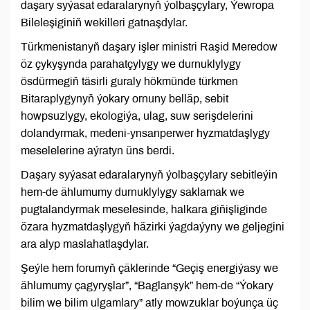
daşary syýasat edaralarynyň ýolbaşçylary, Ýewropa
Bileleşiginiň wekilleri gatnaşdylar.
Türkmenistanyň daşary işler ministri Raşid Meredow
öz çykyşynda parahatçylygy we durnuklylygy
ösdürmegiň täsirli guraly hökmünde türkmen
Bitaraplygynyň ýokary ornuny belläp, sebit
howpsuzlygy, ekologiýa, ulag, suw serişdelerini
dolandyrmak, medeni-ynsanperwer hyzmatdaşlygy
meselelerine aýratyn üns berdi.
Daşary syýasat edaralarynyň ýolbaşçylary sebitleýin
hem-de ählumumy durnuklylygy saklamak we
pugtalandyrmak meselesinde, halkara giňişliginde
özara hyzmatdaşlygyň häzirki ýagdaýyny we geljegini
ara alyp maslahatlaşdylar.
Şeýle hem forumyň çäklerinde “Geçiş energiýasy we
ählumumy çagyryşlar”, “Baglanşyk” hem-de “Ýokary
bilim we bilim ulgamlary” atly mowzuklar boýunça üç