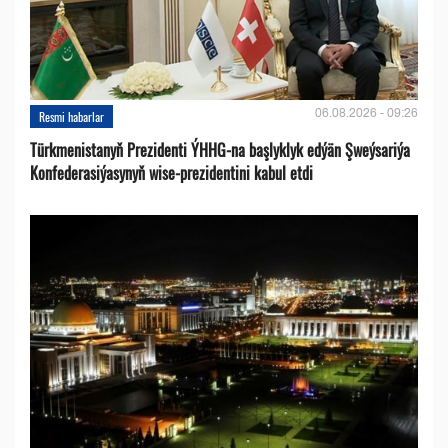
06.08.2026 - 09:26
Resmi habarlar
Türkmenistanyň Prezidenti ÝHHG-na başlyklyk edýän Şweýsariýa
Konfederasiýasynyň wise-prezidentini kabul etdi