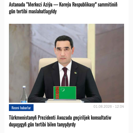
Astanada “Merkezi Aziýa — Koreýa Respublikasy” sammitiniň
gün tertibi maslahatlaşyldy
01.08.2026 - 12:04
Resmi habarlar
Türkmenistanyň Prezidenti Awazada geçiriljek konsultatiw
duşuşygyň gün tertibi bilen tanyşdyrdy