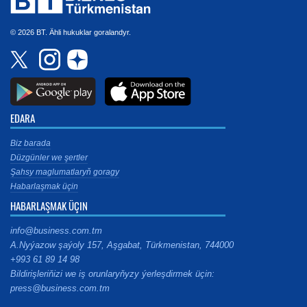
© 2026 BT. Ähli hukuklar goralandyr.
EDARA
Biz barada
Düzgünler we şertler
Şahsy maglumatlaryň goragy
Habarlaşmak üçin
HABARLAŞMAK ÜÇIN
info@business.com.tm
A.Nyýazow şaýoly 157, Aşgabat, Türkmenistan, 744000
+993 61 89 14 98
Bildirişleriňizi we iş orunlaryňyzy ýerleşdirmek üçin:
press@business.com.tm