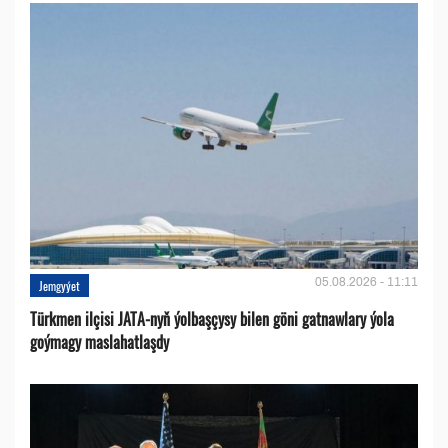
05.08.2026 - 11:11
Jemgyýet
Türkmen ilçisi JATA-nyň ýolbaşçysy bilen göni gatnawlary ýola
goýmagy maslahatlaşdy