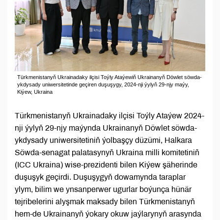
Türkmenistanyň Ukrainadaky ilçisi Toýly Ataýewiň Ukrainanyň Döwlet söwda-
ykdysady uniwersitetinde geçiren duşuşygy, 2024-nji ýylyň 29-njy maýy,
Kiýew, Ukraina
Türkmenistanyň Ukrainadaky ilçisi Toýly Ataýew 2024-
nji ýylyň 29-njy maýynda Ukrainanyň Döwlet söwda-
ykdysady uniwersitetiniň ýolbaşçy düzümi, Halkara
Söwda-senagat palatasynyň Ukraina milli komitetiniň
(ICC Ukraina) wise-prezidenti bilen Kiýew şäherinde
duşuşyk geçirdi. Duşuşygyň dowamynda taraplar
ylym, bilim we ynsanperwer ugurlar boýunça hünär
tejribelerini alyşmak maksady bilen Türkmenistanyň
hem-de Ukrainanyň ýokary okuw jaýlarynyň arasynda