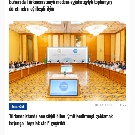
Buharada Türkmenistanyň medeni-syýahatçylyk toplumyny
döretmek meýilleşdirilýär
06.08.2026 - 10:55
Jemgyýet
Türkmenistanda ene süýdi bilen iýmitlendirmegi goldamak
boýunça “tegelek stol” geçirildi