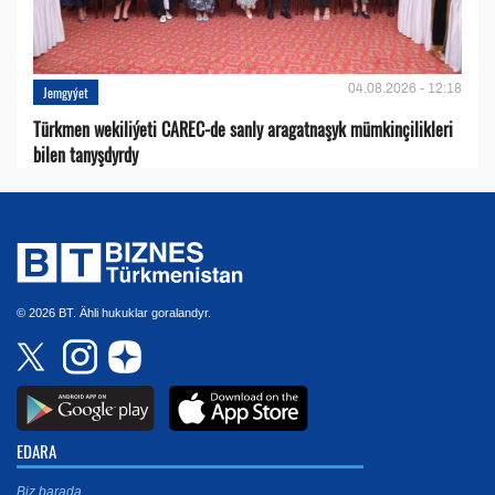
04.08.2026 - 12:18
Jemgyýet
Türkmen wekiliýeti CAREC-de sanly aragatnaşyk mümkinçilikleri
bilen tanyşdyrdy
© 2026 BT. Ähli hukuklar goralandyr.
EDARA
Biz barada