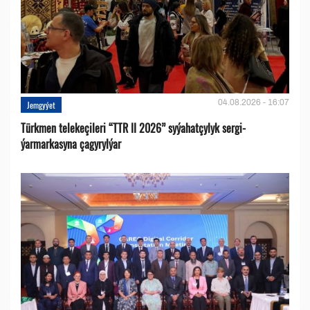
04.08.2026 - 16:07
Jemgyýet
Türkmen telekeçileri “TTR II 2026” syýahatçylyk sergi-
ýarmarkasyna çagyrylýar