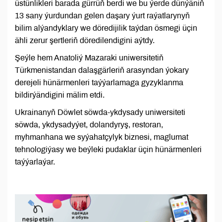
üstünlikleri barada gürrüň berdi we bu ýerde dünýäniň
13 sany ýurdundan gelen daşary ýurt raýatlarynyň
bilim alýandyklary we döredijilik taýdan ösmegi üçin
ähli zerur şertleriň döredilendigini aýtdy.
Şeýle hem Anatoliý Mazaraki uniwersitetiň
Türkmenistandan dalaşgärleriň arasyndan ýokary
derejeli hünärmenleri taýýarlamaga gyzyklanma
bildirýändigini mälim etdi.
Ukrainanyň Döwlet söwda-ykdysady uniwersiteti
söwda, ykdysadyýet, dolandyryş, restoran,
myhmanhana we syýahatçylyk biznesi, maglumat
tehnologiýasy we beýleki pudaklar üçin hünärmenleri
taýýarlaýar.