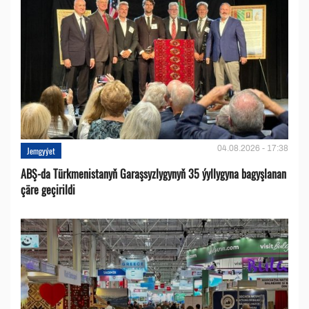
04.08.2026 - 17:38
Jemgyýet
ABŞ-da Türkmenistanyň Garaşsyzlygynyň 35 ýyllygyna bagyşlanan
çäre geçirildi