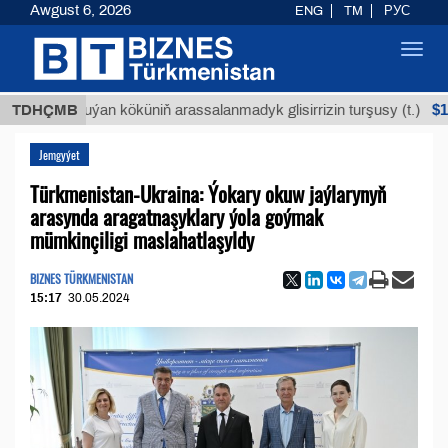
Awgust 6, 2026
ENG
TM
РУС
Toggl
navig
$12935,18
TDHÇMB
Buýan köküniň arassalanmadyk glisirrizin turşusy (t.)
Jemgyýet
Türkmenistan-Ukraina: Ýokary okuw jaýlarynyň
arasynda aragatnaşyklary ýola goýmak
mümkinçiligi maslahatlaşyldy
BIZNES TÜRKMENISTAN
15:17
30.05.2024