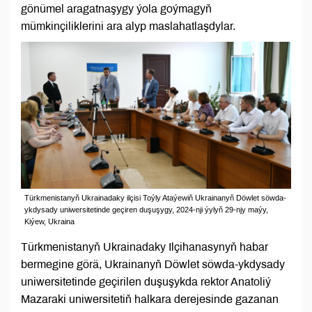
gönümel aragatnaşygy ýola goýmagyň
mümkinçiliklerini ara alyp maslahatlaşdylar.
Türkmenistanyň Ukrainadaky ilçisi Toýly Ataýewiň Ukrainanyň Döwlet söwda-
ykdysady uniwersitetinde geçiren duşuşygy, 2024-nji ýylyň 29-njy maýy,
Kiýew, Ukraina
Türkmenistanyň Ukrainadaky Ilçihanasynyň habar
bermegine görä, Ukrainanyň Döwlet söwda-ykdysady
uniwersitetinde geçirilen duşuşykda rektor Anatoliý
Mazaraki uniwersitetiň halkara derejesinde gazanan