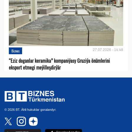
27.07.2026 - 14:48
Biznes
“Eziz doganlar keramika” kompaniýasy Gruziýa önümlerini
eksport etmegi meýilleşdirýär
© 2026 BT. Ähli hukuklar goralandyr.