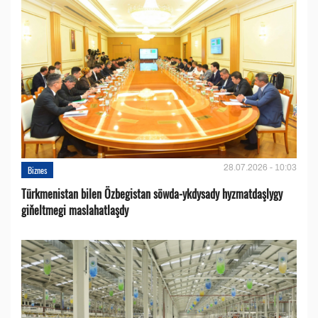
28.07.2026 - 10:03
Biznes
Türkmenistan bilen Özbegistan söwda-ykdysady hyzmatdaşlygy
giňeltmegi maslahatlaşdy