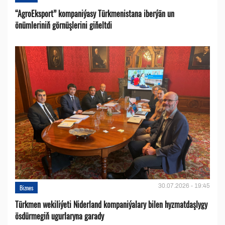
“AgroEksport” kompaniýasy Türkmenistana iberýän un
önümleriniň görnüşlerini giňeltdi
30.07.2026 - 19:45
Biznes
Türkmen wekiliýeti Niderland kompaniýalary bilen hyzmatdaşlygy
ösdürmegiň ugurlaryna garady