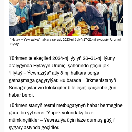
“Hytaý ‒ Ýewraziýa” halkara sergsi, 2023-nji ýylyň 17-21-nji awgusty, Urumçi,
Hytaý
Türkmen telekeçileri 2024-nji ýylyň 26‒31-nji iýuny
aralygynda Hytaýyň Urumçi şäherinde geçiriljek
“Hytaý ‒ Ýewraziýa” atly 8-nji halkara sergä
gatnaşmaga çagyrylýar. Bu barada Türkmenistanyň
Senagatçylar we telekeçiler bileleşigi çarşenbe güni
habar berdi.
Türkmenistanyň resmi metbugatynyň habar bermegine
görä, bu ýyl sergi “Ýüpek ýolundaky täze
mümkinçilikler ‒ Ýewraziýa üçin täze durmuş güýji”
şygary astynda geçiriler.