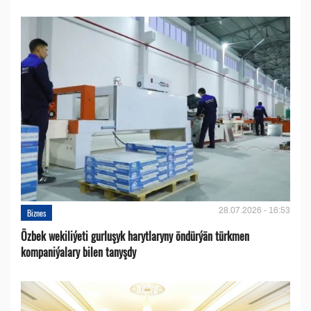
28.07.2026 - 16:53
Biznes
Özbek wekiliýeti gurluşyk harytlaryny öndürýän türkmen
kompaniýalary bilen tanyşdy