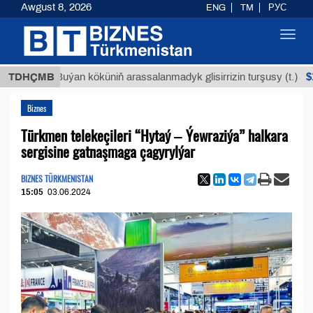
Awgust 8, 2026
ENG
TM
РУС
Toggl
navig
$12935,1
TDHÇMB
Buýan köküniň arassalanmadyk glisirrizin turşusy (t.)
Biznes
Türkmen telekeçileri “Hytaý ‒ Ýewraziýa” halkara
sergisine gatnaşmaga çagyrylýar
BIZNES TÜRKMENISTAN
15:05
03.06.2024