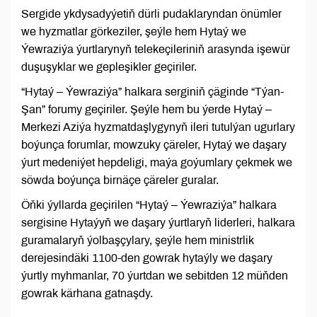
Sergide ykdysadyýetiň dürli pudaklaryndan önümler
we hyzmatlar görkeziler, şeýle hem Hytaý we
Ýewraziýa ýurtlarynyň telekeçileriniň arasynda işewür
duşuşyklar we gepleşikler geçiriler.
“Hytaý ‒ Ýewraziýa” halkara serginiň çäginde “Týan-
Şan” forumy geçiriler. Şeýle hem bu ýerde Hytaý ‒
Merkezi Aziýa hyzmatdaşlygynyň ileri tutulýan ugurlary
boýunça forumlar, mowzuky çäreler, Hytaý we daşary
ýurt medeniýet hepdeligi, maýa goýumlary çekmek we
söwda boýunça birnäçe çäreler guralar.
Öňki ýyllarda geçirilen “Hytaý ‒ Ýewraziýa” halkara
sergisine Hytaýyň we daşary ýurtlaryň liderleri, halkara
guramalaryň ýolbaşçylary, şeýle hem ministrlik
derejesindäki 1100-den gowrak hytaýly we daşary
ýurtly myhmanlar, 70 ýurtdan we sebitden 12 müňden
gowrak kärhana gatnaşdy.