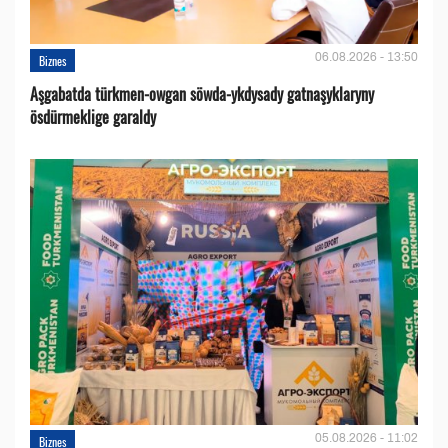
06.08.2026 - 13:50
Biznes
Aşgabatda türkmen-owgan söwda-ykdysady gatnaşyklaryny
ösdürmeklige garaldy
05.08.2026 - 11:02
Biznes