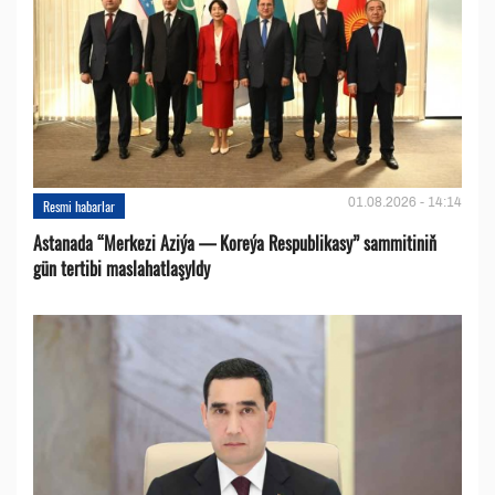
01.08.2026 - 14:14
Resmi habarlar
Astanada “Merkezi Aziýa — Koreýa Respublikasy” sammitiniň
gün tertibi maslahatlaşyldy