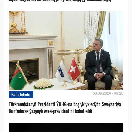
06.08.2026 - 09:26
Resmi habarlar
Türkmenistanyň Prezidenti ÝHHG-na başlyklyk edýän Şweýsariýa
Konfederasiýasynyň wise-prezidentini kabul etdi