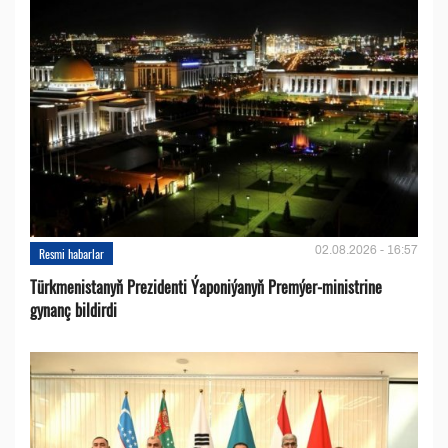
02.08.2026 - 16:57
Resmi habarlar
Türkmenistanyň Prezidenti Ýaponiýanyň Premýer-ministrine
gynanç bildirdi