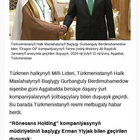
Türkmenistanyň Halk Maslahatynyň Başlygy Gurbanguly Berdimuhamedow
bilen “Dragon Oil” kompaniýasynyň Ýerine ýetiriji direktory Ali Raşid Al
Jarwanyň arasynda geçirilen duşuşyk, 2024-nji ýylyň 11-nji iýuny, Aşgabat,
Türkmenistan
Türkmen halkynyň Milli Lideri, Türkmenistanyň Halk
Maslahatynyň Başlygy Gurbanguly Berdimuhamedow
sişenbe güni Aşgabatda birnäçe daşary ýurt
kompaniýalarynyň ýolbaşçylary bilen duşuşyk geçirdi.
Bu barada Türkmenistanyň resmi metbugaty habar
berdi.
“Rönesans Holding” kompaniýasynyň
müdiriýetiniň başlygy Erman Ylyjak bilen geçirilen
duşuşyk: