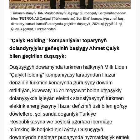
Türkmenistanyň Halk Maslahatynyň Başlygy Gurbanguly Berdimuhamedow
bilen “PETRONAS Çarigali (Türkmenistan) Sdn Bhd” kompaniýasynyň baş
direktory Ismadi Ismailiň arasynda geçirilen duşuşyk, 2024-nji ýylyň 11-nji
iýuny, Aşgabat, Türkmenistan
“Çalyk Holding” kompaniýalar toparynyň
dolandyryjylar geňeşiniň başlygy Ahmet Çalyk
bilen geçirilen duşuşyk:
Duşuşygyň dowamynda türkmen halkynyň Milli Lideri
“Çalyk Holding” kompaniýasy tarapyndan Hazar
deňziniň türkmen kenarynda gurluşygy dowam
etdirilýän, kuwwaty 1574 megawat bolan utgaşykly
dolanyşykda işleýän elektrik stansiýasynyň türkmen
elektrik energiýasyny Hazar deňziniň üsti bilen goňşy
döwletlere, şol sanda doganlyk Türkiýe
Respublikasyna we beýleki ugurlara ibermäge
mümkinçilik berjekdigini aýtdy. Duşuşygyň
dowamynda nebitgaz pudagynda hyzmatdaşlyk etmek