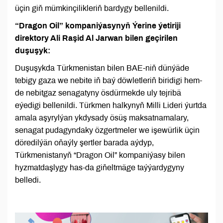
üçin giň mümkinçilikleriň bardygy bellenildi.
“Dragon Oil” kompaniýasynyň Ýerine ýetiriji
direktory Ali Raşid Al Jarwan bilen geçirilen
duşuşyk:
Duşuşykda Türkmenistan bilen BAE-niň dünýäde
tebigy gaza we nebite iň baý döwletleriň biridigi hem-
de nebitgaz senagatyny ösdürmekde uly tejribä
eýedigi bellenildi. Türkmen halkynyň Milli Lideri ýurtda
amala aşyrylýan ykdysady ösüş maksatnamalary,
senagat pudagyndaky özgertmeler we işewürlik üçin
döredilýän oňaýly şertler barada aýdyp,
Türkmenistanyň “Dragon Oil” kompaniýasy bilen
hyzmatdaşlygy has-da giňeltmäge taýýardygyny
belledi.