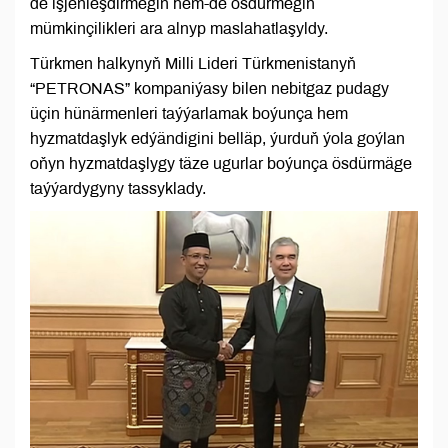
de işjeňleşdirmegiň hem-de ösdürmegiň
mümkinçilikleri ara alnyp maslahatlaşyldy.
Türkmen halkynyň Milli Lideri Türkmenistanyň
“PETRONAS” kompaniýasy bilen nebitgaz pudagy
üçin hünärmenleri taýýarlamak boýunça hem
hyzmatdaşlyk edýändigini belläp, ýurduň ýola goýlan
oňyn hyzmatdaşlygy täze ugurlar boýunça ösdürmäge
taýýardygyny tassyklady.