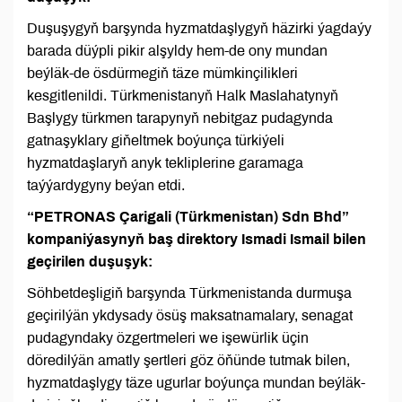
Duşuşygyň barşynda hyzmatdaşlygyň häzirki ýagdaýy
barada düýpli pikir alşyldy hem-de ony mundan
beýläk-de ösdürmegiň täze mümkinçilikleri
kesgitlenildi. Türkmenistanyň Halk Maslahatynyň
Başlygy türkmen tarapynyň nebitgaz pudagynda
gatnaşyklary giňeltmek boýunça türkiýeli
hyzmatdaşlaryň anyk tekliplerine garamaga
taýýardygyny beýan etdi.
“PETRONAS Çarigali (Türkmenistan) Sdn Bhd”
kompaniýasynyň baş direktory Ismadi Ismail bilen
geçirilen duşuşyk:
Söhbetdeşligiň barşynda Türkmenistanda durmuşa
geçirilýän ykdysady ösüş maksatnamalary, senagat
pudagyndaky özgertmeleri we işewürlik üçin
döredilýän amatly şertleri göz öňünde tutmak bilen,
hyzmatdaşlygy täze ugurlar boýunça mundan beýläk-