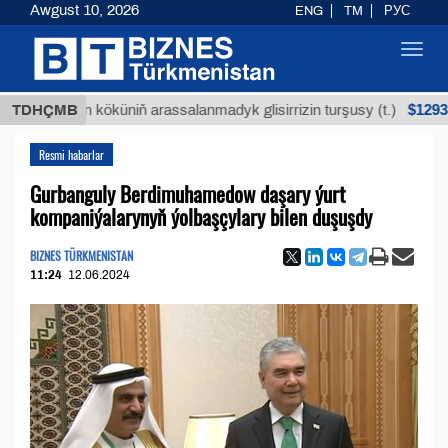
Awgust 10, 2026
ENG
TM
РУС
Toggl
navig
$12935,18
uýan köküniň arassalanmadyk glisirrizin turşusy (t.)
TDHÇMB
Resmi habarlar
Gurbanguly Berdimuhamedow daşary ýurt
kompaniýalarynyň ýolbaşçylary bilen duşuşdy
BIZNES TÜRKMENISTAN
11:24
12.06.2024