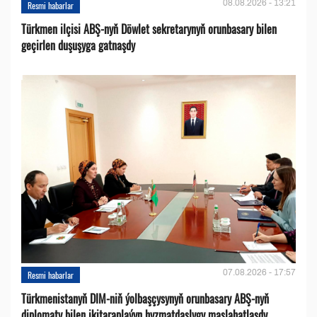
08.08.2026 - 13:21
Resmi habarlar
Türkmen ilçisi ABŞ-nyň Döwlet sekretarynyň orunbasary bilen
geçirlen duşuşyga gatnaşdy
07.08.2026 - 17:57
Resmi habarlar
Türkmenistanyň DIM-niň ýolbaşçysynyň orunbasary ABŞ-nyň
diplomaty bilen ikitaraplaýyn hyzmatdaşlygy maslahatlaşdy