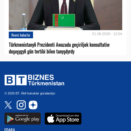
01.08.2026 - 12:04
Resmi habarlar
Türkmenistanyň Prezidenti Awazada geçiriljek konsultatiw
duşuşygyň gün tertibi bilen tanyşdyrdy
© 2026 BT. Ähli hukuklar goralandyr.
EDARA