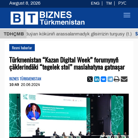
Awgust 8, 2026
ENG
TM
РУС
Toggl
navig
$12935,
TDHÇMB
Buýan köküniň arassalanmadyk glisirrizin turşusy (t.)
Resmi habarlar
Türkmenistan “Kazan Digital Week” forumynyň
çäklerindäki “tegelek stol” maslahatyna gatnaşar
BIZNES TÜRKMENISTAN
10:49
20.06.2024