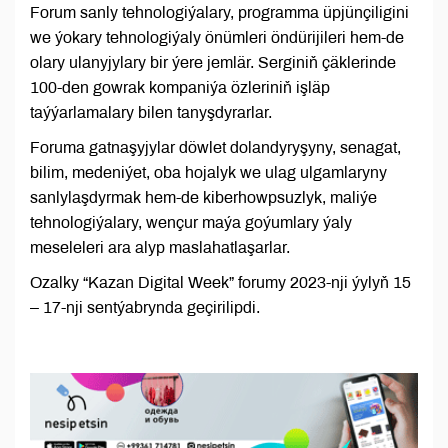
Forum sanly tehnologiýalary, programma üpjünçiligini
we ýokary tehnologiýaly önümleri öndürijileri hem-de
olary ulanyjylary bir ýere jemlär. Serginiň çäklerinde
100-den gowrak kompaniýa özleriniň işläp
taýýarlamalary bilen tanyşdyrarlar.
Foruma gatnaşyjylar döwlet dolandyryşyny, senagat,
bilim, medeniýet, oba hojalyk we ulag ulgamlaryny
sanlylaşdyrmak hem-de kiberhowpsuzlyk, maliýe
tehnologiýalary, wençur maýa goýumlary ýaly
meseleleri ara alyp maslahatlaşarlar.
Ozalky “Kazan Digital Week” forumy 2023-nji ýylyň 15
– 17-nji sentýabrynda geçirilipdi.