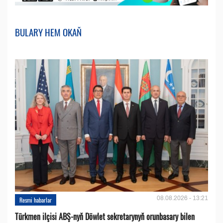
BULARY HEM OKAŇ
08.08.2026 - 13:21
Resmi habarlar
Türkmen ilçisi ABŞ-nyň Döwlet sekretarynyň orunbasary bilen