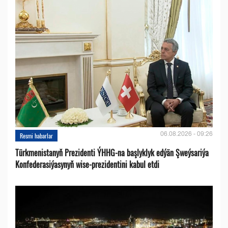
06.08.2026 - 09:26
Resmi habarlar
Türkmenistanyň Prezidenti ÝHHG-na başlyklyk edýän Şweýsariýa
Konfederasiýasynyň wise-prezidentini kabul etdi