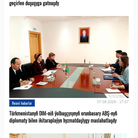
geçirlen duşuşyga gatnaşdy
07.08.2026 - 17:57
Resmi habarlar
Türkmenistanyň DIM-niň ýolbaşçysynyň orunbasary ABŞ-nyň
diplomaty bilen ikitaraplaýyn hyzmatdaşlygy maslahatlaşdy