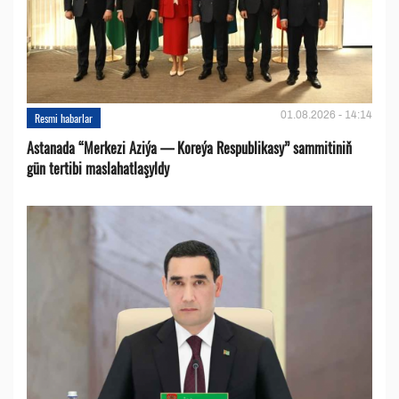
01.08.2026 - 14:14
Resmi habarlar
Astanada “Merkezi Aziýa — Koreýa Respublikasy” sammitiniň
gün tertibi maslahatlaşyldy