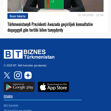
01.08.2026 - 12:04
Resmi habarlar
Türkmenistanyň Prezidenti Awazada geçiriljek konsultatiw
duşuşygyň gün tertibi bilen tanyşdyrdy
© 2026 BT. Ähli hukuklar goralandyr.
EDARA
Biz barada
Düzgünler we şertler