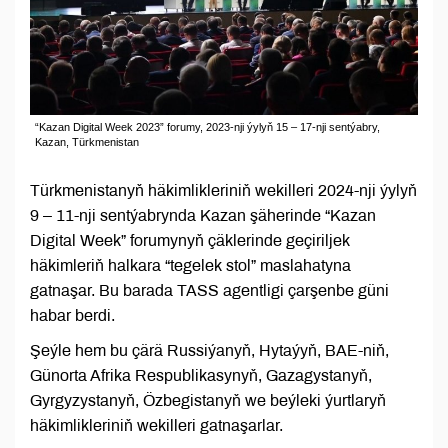
“Kazan Digital Week 2023” forumy, 2023-nji ýylyň 15 – 17-nji sentýabry,
Kazan, Türkmenistan
Türkmenistanyň häkimlikleriniň wekilleri 2024-nji ýylyň
9 – 11-nji sentýabrynda Kazan şäherinde “Kazan
Digital Week” forumynyň çäklerinde geçiriljek
häkimleriň halkara “tegelek stol” maslahatyna
gatnaşar. Bu barada TASS agentligi çarşenbe güni
habar berdi.
Şeýle hem bu çärä Russiýanyň, Hytaýyň, BAE-niň,
Günorta Afrika Respublikasynyň, Gazagystanyň,
Gyrgyzystanyň, Özbegistanyň we beýleki ýurtlaryň
häkimlikleriniň wekilleri gatnaşarlar.