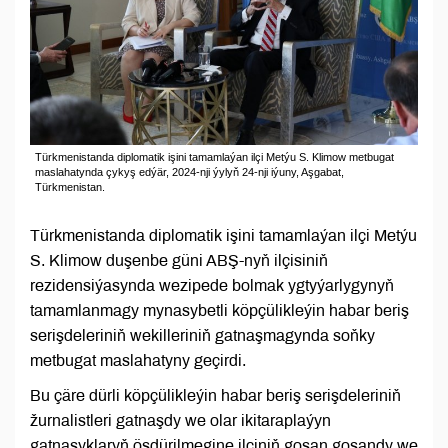
Türkmenistanda diplomatik işini tamamlaýan ilçi Metýu S. Klimow metbugat
maslahatynda çykyş edýär, 2024-nji ýylyň 24-nji iýuny, Aşgabat,
Türkmenistan.
Türkmenistanda diplomatik işini tamamlaýan ilçi Metýu
S. Klimow duşenbe güni ABŞ-nyň ilçisiniň
rezidensiýasynda wezipede bolmak ygtyýarlygynyň
tamamlanmagy mynasybetli köpçülikleýin habar beriş
serişdeleriniň wekilleriniň gatnaşmagynda soňky
metbugat maslahatyny geçirdi.
Bu çäre dürli köpçülikleýin habar beriş serişdeleriniň
žurnalistleri gatnaşdy we olar ikitaraplaýyn
gatnaşyklaryň ösdürilmegine ilçiniň goşan goşandy we