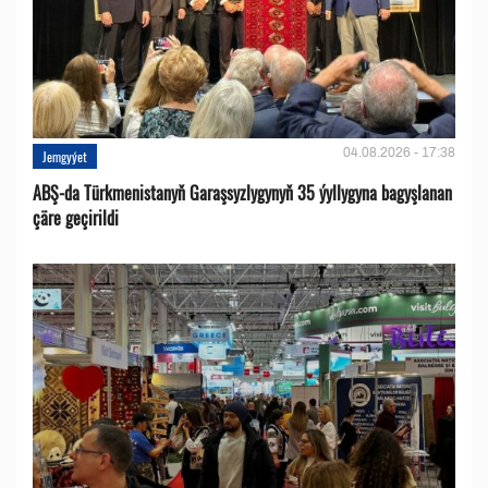
04.08.2026 - 17:38
Jemgyýet
ABŞ-da Türkmenistanyň Garaşsyzlygynyň 35 ýyllygyna bagyşlanan
çäre geçirildi