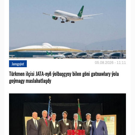
05.08.2026 - 11:11
Jemgyýet
Türkmen ilçisi JATA-nyň ýolbaşçysy bilen göni gatnawlary ýola
goýmagy maslahatlaşdy