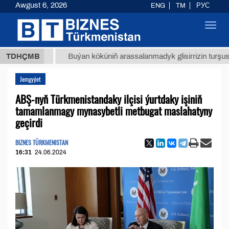
Awgust 6, 2026
ENG
TM
РУС
Toggl
navig
 ТМТ
$
TDHÇMB
Buýan köküniň arassalanmadyk glisirrizin turşusy (t.)
Jemgyýet
ABŞ-nyň Türkmenistandaky ilçisi ýurtdaky işiniň
tamamlanmagy mynasybetli metbugat maslahatyny
geçirdi
BIZNES TÜRKMENISTAN
16:31
24.06.2024