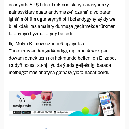
esasynda ABŞ bilen Türkmenistanyň arasyndaky
gatnaşyklary pugtalandyrmagyň özüniň alyp baran
işiniň möhüm ugurlarynyň biri bolandygyny aýtdy we
bilelikdäki taslamalary durmuşa geçirmekde türkmen
tarapynyň hyzmatlaryny belledi.
Ilçi Metýu Klimow özüniň 6-njy iýulda
Türkmenistandan gidýändigi, diplomatik wezipäni
dowam etmek üçin ilçi hökmünde bellenilen Elizabet
Rudyň bolsa, 23-nji iýulda ýurda geljekdigi barada
metbugat maslahatyna gatnaşyjylara habar berdi.