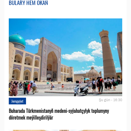
BULARY HEM OKAŇ
Şu gün - 16:30
Jemgyýet
Buharada Türkmenistanyň medeni-syýahatçylyk toplumyny
döretmek meýilleşdirilýär