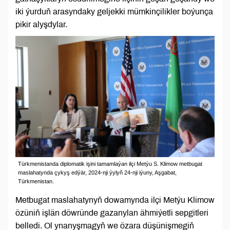
iki ýurduň arasyndaky geljekki mümkinçilikler boýunça
pikir alyşdylar.
Türkmenistanda diplomatik işini tamamlaýan ilçi Metýu S. Klimow metbugat
maslahatynda çykyş edýär, 2024-nji ýylyň 24-nji iýuny, Aşgabat,
Türkmenistan.
Metbugat maslahatynyň dowamynda ilçi Metýu Klimow
özüniň işlän döwründe gazanylan ähmiýetli sepgitleri
belledi. Ol ynanyşmagyň we özara düşünişmegiň