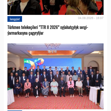
04.08.2026 - 16:07
Jemgyýet
Türkmen telekeçileri “TTR II 2026” syýahatçylyk sergi-
ýarmarkasyna çagyrylýar