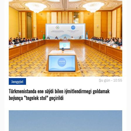
Şu gün - 10:55
Jemgyýet
Türkmenistanda ene süýdi bilen iýmitlendirmegi goldamak
boýunça “tegelek stol” geçirildi