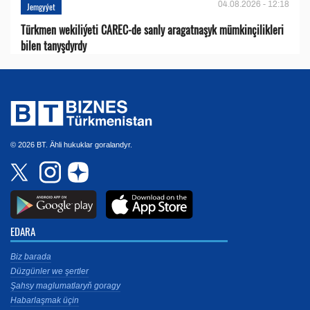
04.08.2026 - 12:18
Jemgyýet
Türkmen wekiliýeti CAREC-de sanly aragatnaşyk mümkinçilikleri
bilen tanyşdyrdy
© 2026 BT. Ähli hukuklar goralandyr.
EDARA
Biz barada
Düzgünler we şertler
Şahsy maglumatlaryň goragy
Habarlaşmak üçin