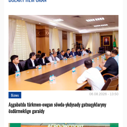
06.08.2026 - 13:50
Biznes
Aşgabatda türkmen-owgan söwda-ykdysady gatnaşyklaryny
ösdürmeklige garaldy