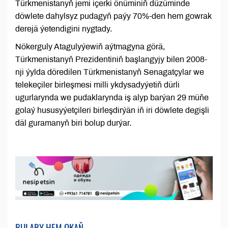
Türkmenistanyň jemi içerki önüminiň düzüminde
döwlete dahylsyz pudagyň paýy 70%-den hem gowrak
derejä ýetendigini nygtady.
Nökerguly Atagulyýewiň aýtmagyna görä,
Türkmenistanyň Prezidentiniň başlangyjy bilen 2008-
nji ýylda döredilen Türkmenistanyň Senagatçylar we
telekeçiler birleşmesi milli ykdysadyýetiň dürli
ugurlarynda we pudaklarynda iş alyp barýan 29 müňe
golaý hususyýetçileri birleşdirýän iň iri döwlete degişli
däl guramanyň biri bolup durýar.
BULARY HEM OKAŇ