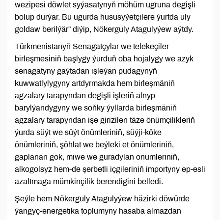
wezipesi döwlet syýasatynyň möhüm ugruna degişli
bolup durýar. Bu ugurda hususyýetçilere ýurtda uly
goldaw berilýär” diýip, Nökerguly Atagulyýew aýtdy.
Türkmenistanyň Senagatçylar we telekeçiler
birleşmesiniň başlygy ýurduň oba hojalygy we azyk
senagatyny gaýtadan işleýän pudagynyň
kuwwatlylygyny artdyrmakda hem birleşmäniň
agzalary tarapyndan degişli işleriň alnyp
barylýandygyny we soňky ýyllarda birleşmäniň
agzalary tarapyndan işe girizilen täze önümçilikleriň
ýurda süýt we süýt önümleriniň, süýji-köke
önümleriniň, şöhlat we beýleki et önümleriniň,
gaplanan gök, miwe we guradylan önümleriniň,
alkogolsyz hem-de şerbetli içgileriniň importyny ep-esli
azaltmaga mümkinçilik berendigini belledi.
Şeýle hem Nökerguly Atagulyýew häzirki döwürde
ýangyç-energetika toplumyny hasaba almazdan