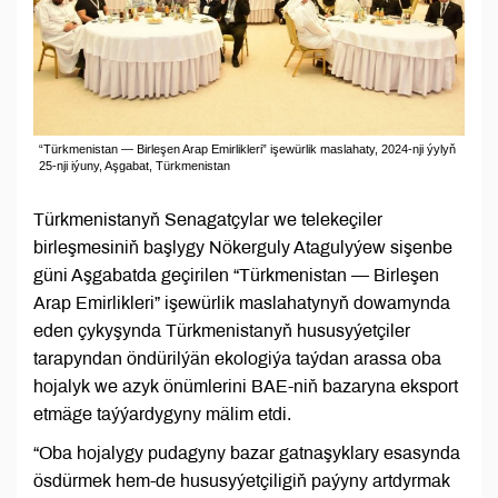
“Türkmenistan — Birleşen Arap Emirlikleri” işewürlik maslahaty, 2024-nji ýylyň
25-nji iýuny, Aşgabat, Türkmenistan
Türkmenistanyň Senagatçylar we telekeçiler
birleşmesiniň başlygy Nökerguly Atagulyýew sişenbe
güni Aşgabatda geçirilen “Türkmenistan — Birleşen
Arap Emirlikleri” işewürlik maslahatynyň dowamynda
eden çykyşynda Türkmenistanyň hususyýetçiler
tarapyndan öndürilýän ekologiýa taýdan arassa oba
hojalyk we azyk önümlerini BAE-niň bazaryna eksport
etmäge taýýardygyny mälim etdi.
“Oba hojalygy pudagyny bazar gatnaşyklary esasynda
ösdürmek hem-de hususyýetçiligiň paýyny artdyrmak