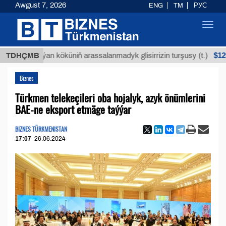
Awgust 7, 2026
ENG
TM
РУС
Toggl
navig
$12935,18
Buýan köküniň arassalanmadyk glisirrizin turşusy (t.)
TDHÇMB
Biznes
Türkmen telekeçileri oba hojalyk, azyk önümlerini
BAE-ne eksport etmäge taýýar
BIZNES TÜRKMENISTAN
17:07
26.06.2024