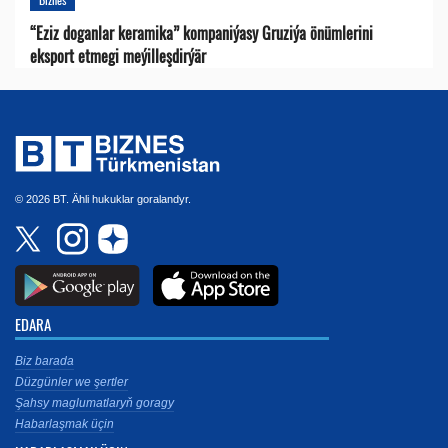
“Eziz doganlar keramika” kompaniýasy Gruziýa önümlerini
eksport etmegi meýilleşdirýär
© 2026 BT. Ähli hukuklar goralandyr.
EDARA
Biz barada
Düzgünler we şertler
Şahsy maglumatlaryň goragy
Habarlaşmak üçin