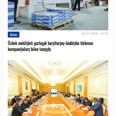
28.07.2026 - 16:53
Biznes
Özbek wekiliýeti gurluşyk harytlaryny öndürýän türkmen
kompaniýalary bilen tanyşdy