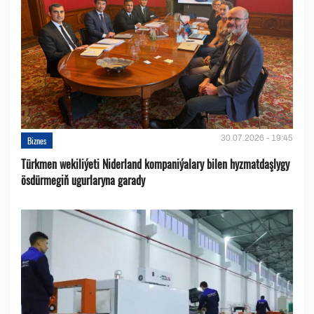
30.07.2026 - 19:45
Biznes
Türkmen wekiliýeti Niderland kompaniýalary bilen hyzmatdaşlygy
ösdürmegiň ugurlaryna garady