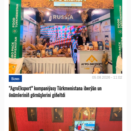
05.08.2026 - 11:02
Biznes
“AgroEksport” kompaniýasy Türkmenistana iberýän un
önümleriniň görnüşlerini giňeltdi