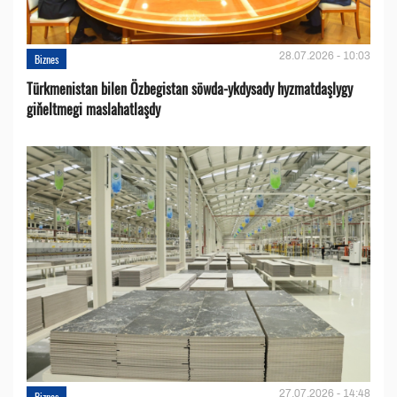
28.07.2026 - 10:03
Biznes
Türkmenistan bilen Özbegistan söwda-ykdysady hyzmatdaşlygy
giňeltmegi maslahatlaşdy
27.07.2026 - 14:48
Biznes