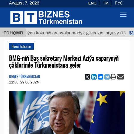
Awgust 7, 2026
ENG
TM
РУС
Toggl
navig
$12935,
TDHÇMB
Buýan köküniň arassalanmadyk glisirrizin turşusy (t.)
Resmi habarlar
BMG-niň Baş sekretary Merkezi Aziýa saparynyň
çäklerinde Türkmenistana geler
BIZNES TÜRKMENISTAN
11:50
29.06.2024