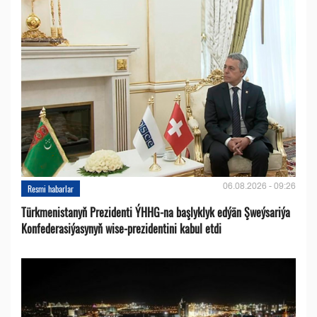
06.08.2026 - 09:26
Resmi habarlar
Türkmenistanyň Prezidenti ÝHHG-na başlyklyk edýän Şweýsariýa
Konfederasiýasynyň wise-prezidentini kabul etdi