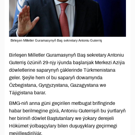
Birleşen Milletler Guramasynyň Baş sekretary Antoniu Guterriş
Birleşen Milletler Guramasynyň Baş sekretary Antoniu
Guterriş özüniň 29-njy iýunda başlanjak Merkezi Aziýa
döwletlerine saparynyň çäklerinde Türkmenistana
geler. Şeýle hem ol bu saparyň dowamynda
Özbegistana, Gyrgyzystana, Gazagystana we
Täjigistana barar.
BMG-niň anna güni geçirilen metbugat brifinginde
habar berilmegine görä, Antoniu Guterrişiň bu ýurtlaryň
her biriniň döwlet Baştutanlary we ýokary derejeli
Hökümet ýolbaşçylary bilen duşuşyklary geçirmegi
meýilleşdirilýär.