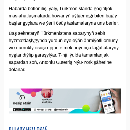
Habarda bellenilişi ýaly, Türkmenistanda geçiriljek
maslahatlaşmalarda howanyň üýtgemegi bilen bagly
başlangyçlara we ýerli ösüş taslamalaryna üns berler.
Baş sekretaryň Türkmenistana saparynyň sebit
hyzmatdaşlygynda ýurduň eýeleýän ähmiýetli ornuny
we durnukly ösüşi üpjün etmek boýunça tagallalaryny
nygtar diýlip garaşylýar. 7-nji iýulda tamamlanjak
sapardan soň, Antoniu Guterriş Nýu-Ýork şäherine
dolanar.
BULARY HEM OKAŇ