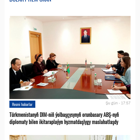
Şu gün - 17:57
Resmi habarlar
Türkmenistanyň DIM-niň ýolbaşçysynyň orunbasary ABŞ-nyň
diplomaty bilen ikitaraplaýyn hyzmatdaşlygy maslahatlaşdy