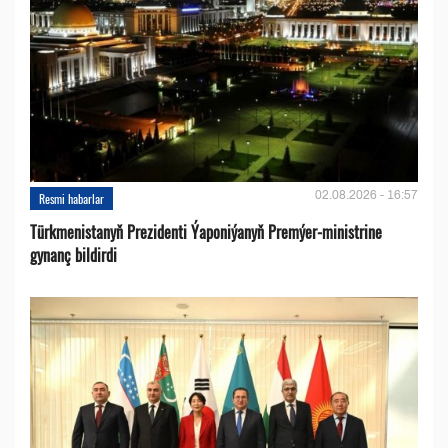
02.08.2026 - 16:57
Resmi habarlar
Türkmenistanyň Prezidenti Ýaponiýanyň Premýer-ministrine
gynanç bildirdi