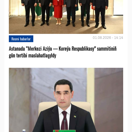
01.08.2026 - 14:14
Resmi habarlar
Astanada “Merkezi Aziýa — Koreýa Respublikasy” sammitiniň
gün tertibi maslahatlaşyldy