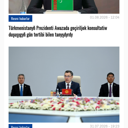
01.08.2026 - 12:04
Resmi habarlar
Türkmenistanyň Prezidenti Awazada geçiriljek konsultatiw
duşuşygyň gün tertibi bilen tanyşdyrdy
31.07.2026 - 19:23
Resmi habarlar