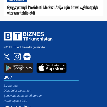
Gyrgyzystanyň Prezidenti Merkezi Aziýa üçin bitewi syýahatçylyk
wizasyny teklip etdi
© 2026 BT. Ähli hukuklar goralandyr.
EDARA
Biz barada
Düzgünler we şertler
Şahsy maglumatlaryň goragy
Habarlaşmak üçin