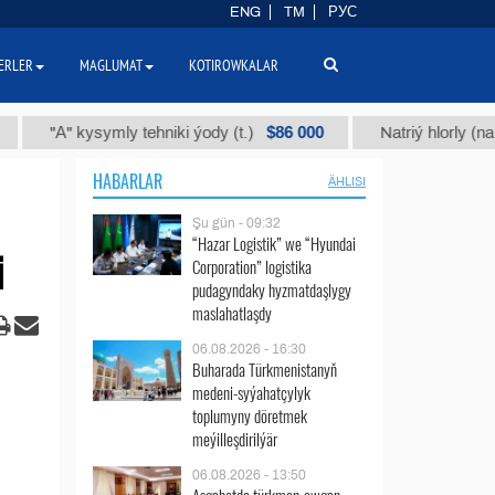
ENG
TM
РУС
ERLER
MAGLUMAT
KOTIROWKALAR
$86 000
А" kysymly tehniki ýody (t.)
Natriý hlorly (nahar duzy
HABARLAR
ÄHLISI
Şu gün - 09:32
“Hazar Logistik” we “Hyundai
i
Corporation” logistika
pudagyndaky hyzmatdaşlygy
maslahatlaşdy
06.08.2026 - 16:30
Buharada Türkmenistanyň
medeni-syýahatçylyk
toplumyny döretmek
meýilleşdirilýär
06.08.2026 - 13:50