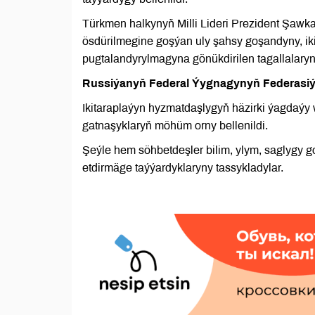
Türkmen halkynyň Milli Lideri Prezident Şawk
ösdürilmegine goşýan uly şahsy goşandyny, iki
pugtalandyrylmagyna gönükdirilen tagallalaryny
Russiýanyň Federal Ýygnagynyň Federasiýa G
Ikitaraplaýyn hyzmatdaşlygyň häzirki ýagdaýy
gatnaşyklaryň möhüm orny bellenildi.
Şeýle hem söhbetdeşler bilim, ylym, saglygy 
etdirmäge taýýardyklaryny tassykladylar.