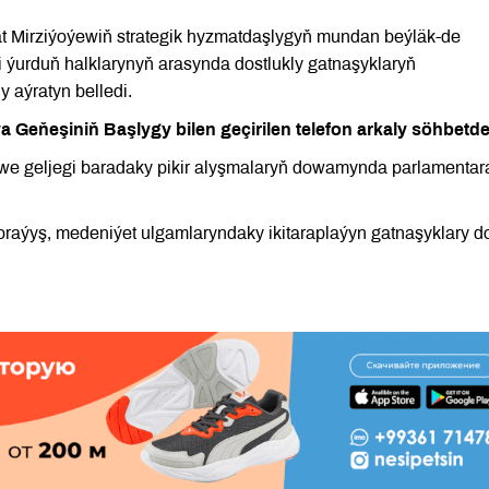
at Mirziýoýewiň strategik hyzmatdaşlygyň mundan beýläk-de
 ýurduň halklarynyň arasynda dostlukly gatnaşyklaryň
 aýratyn belledi.
eňeşiniň Başlygy bilen geçirilen telefon arkaly söhbetde
 we geljegi baradaky pikir alyşmalaryň dowamynda parlamentar
goraýyş, medeniýet ulgamlaryndaky ikitaraplaýyn gatnaşyklary