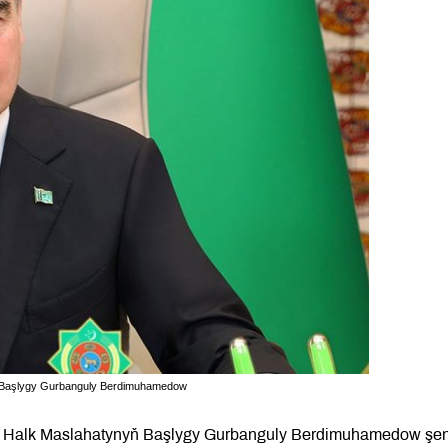
yň Başlygy Gurbanguly Berdimuhamedow
nyň Halk Maslahatynyň Başlygy Gurbanguly Berdimuhamedow şe