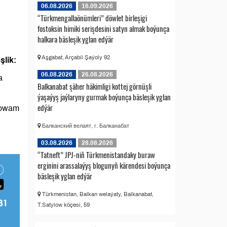
06.08.2026
16.09.2026
“Türkmengallaönümleri” döwlet birleşigi
fostoksin himiki serişdesini satyn almak boýunça
halkara bäsleşik yglan edýär
Aşgabat, Arçabil Şaýoly 92
şlik:
06.08.2026
26.08.2026
a
Balkanabat şäher häkimligi kottej görnüşli
ýaşaýyş jaýlaryny gurmak boýunça bäsleşik yglan
edýär
 dowam
Балканский велаят, г. Балканабат
03.08.2026
28.08.2026
“Tatneft” JPJ-niň Türkmenistandaky buraw
erginini arassalaýyş blogunyň kärendesi boýunça
bäsleşik yglan edýär
Türkmenistan, Balkan welaýaty, Balkanabat,
T.Satylow köçesi, 59