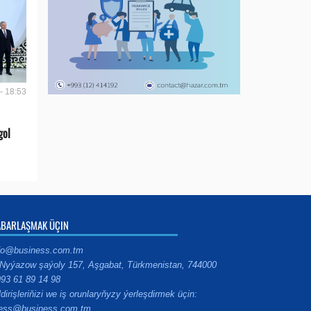
- 18:53
gol
ABARLAŞMAK ÜÇIN
fo@business.com.tm
Nyýazow şaýoly 157, Aşgabat, Türkmenistan, 744000
93 61 89 14 98
ldirişleriňizi we iş orunlaryňyzy ýerleşdirmek üçin:
ess@business.com.tm