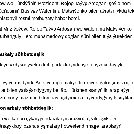
ýew we Türkiýäniň Prezidenti Rejep Taýyp Ärdogan, şeýle hem
ňeşiniň Başlygy Walentina Matwiýenko bilen aýratynlykda tel
nistanyň resmi metbugaty habar berdi.
at Mirziýoýew, Rejep Taýyp Ärdogan we Walentina Matwiýenko
urbanguly Berdimuhamedowy doglan güni bilen tüýs ýürekden
 arkaly söhbetdeşlik:
iýe ykdysadyýetiň dürli pudaklarynda işjeň hyzmatdaşlyk
 ýylyň martynda Antalýa diplomatiýa forumyna gatnaşmak üçin
ar bilen ýatlaýandygyny belläp, Türkmenistanyň ikitaraplaýyn
äze many-mazmun bilen baýlaşdyrmaga taýýardygyny tassyklad
fon arkaly söhbetdeşlik:
ň we kanun çykaryjy edaralaryň arasynda gatnaşyklary
gatnaşyklary, özara alyşmalary höweslendirmäge taraplaryň