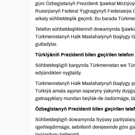
güni Özbegistanyň Prezidenti Şawkat Mirziýo
Russiýanyň Federal Ýygnagynyň Federasiýa Ge
arkaly söhbetdeşlik geçirdi. Bu barada Türkme
Telefon söhbetdeşlikleriniň dowamynda Şawk
Türkmenistanyň Halk Maslahatynyň Başlygy G
gutladylar.
Türkiýäniň Prezidenti bilen geçirilen telefon
Söhbetdeşligiň barşynda Türkmenistan we Türk
edýändikleri nygtaldy.
Türkmenistanyň Halk Maslahatynyň Başlygy şu
Türkiýä amala aşyran saparyny ýakymly duýgul
gatnaşyklary mundan beýläk-de ösdürmäge, t
Özbegistanyň Prezidenti bilen geçirilen tele
Söhbetdeşligiň dowamynda Syýasy partiýalary
işjeňleşdirmäge, sebitleriň derejesinde göni 
taýýardygy bellenildi.