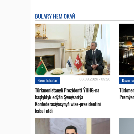
BULARY HEM OKAŇ
06.08.2026 - 09:26
Resmi habarlar
Resmi ha
Türkmenistanyň Prezidenti ÝHHG-na
Türkmen
başlyklyk edýän Şweýsariýa
Premýer-
Konfederasiýasynyň wise-prezidentini
kabul etdi