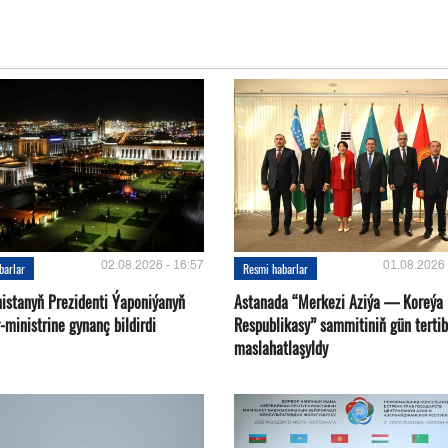
02.08.2026 - 16:57
01.08.2026 
barlar
Resmi habarlar
istanyň Prezidenti Ýaponiýanyň
Astanada “Merkezi Aziýa — Koreýa
ministrine gynanç bildirdi
Respublikasy” sammitiniň gün tertib
maslahatlaşyldy