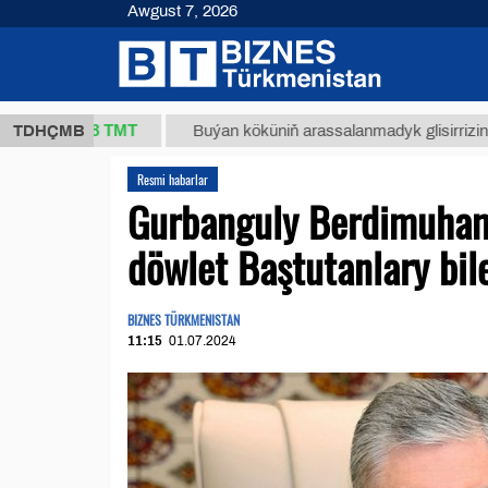
Awgust 7, 2026
37,8 ТМТ
TDHÇMB
Buýan köküniň arassalanmadyk glisirrizin turşusy 
Resmi habarlar
Gurbanguly Berdimuham
döwlet Baştutanlary bile
BIZNES TÜRKMENISTAN
11:15
01.07.2024