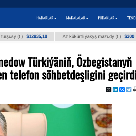
HABARLAR
MAKALALAR
PUDAKLAR
TEND
$12935,18
$300
(t.)
Az kükürtli ýakyş mazudy (t.)
"
edow Türkiýäniň, Özbegistanyň
n telefon söhbetdeşligini geçird