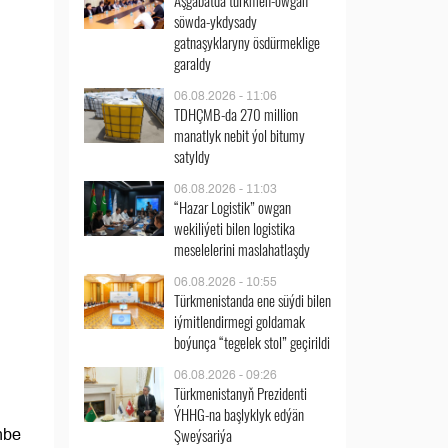
Aşgabatda türkmen-owgan
söwda-ykdysady
gatnaşyklaryny ösdürmeklige
garaldy
06.08.2026 - 11:06
TDHÇMB-da 270 million
manatlyk nebit ýol bitumy
satyldy
06.08.2026 - 11:03
“Hazar Logistik” owgan
wekiliýeti bilen logistika
meselelerini maslahatlaşdy
06.08.2026 - 10:55
Türkmenistanda ene süýdi bilen
iýmitlendirmegi goldamak
boýunça “tegelek stol” geçirildi
06.08.2026 - 09:26
Türkmenistanyň Prezidenti
ÝHHG-na başlyklyk edýän
Şweýsariýa
nbe