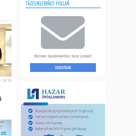
TÄZELIKLERIŇIZI ÝOLLAŇ
Biznes täzelikleriňizi bize ýollaň!
UGRATMAK
- 14:14
i