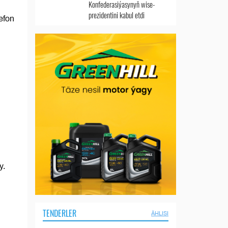
Konfederasiýasynyň wise-
prezidentini kabul etdi
efon
y.
TENDERLER
ÄHLISI