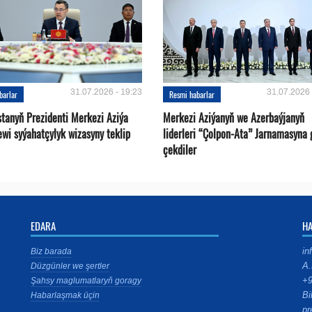
31.07.2026 - 19:23
31.07.2026 
barlar
Resmi habarlar
stanyň Prezidenti Merkezi Aziýa
Merkezi Aziýanyň we Azerbaýjanyň
ewi syýahatçylyk wizasyny teklip
liderleri “Çolpon-Ata” Jarnamasyna 
çekdiler
EDARA
H
in
Biz barada
A.
Düzgünler we şertler
+9
Şahsy maglumatlaryň goragy
Bi
Habarlaşmak üçin
pr