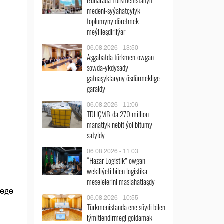
Buharada Türkmenistanyň
medeni-syýahatçylyk
toplumyny döretmek
meýilleşdirilýär
06.08.2026 - 13:50
Aşgabatda türkmen-owgan
söwda-ykdysady
gatnaşyklaryny ösdürmeklige
garaldy
06.08.2026 - 11:06
TDHÇMB-da 270 million
manatlyk nebit ýol bitumy
satyldy
06.08.2026 - 11:03
“Hazar Logistik” owgan
wekiliýeti bilen logistika
meselelerini maslahatlaşdy
rege
06.08.2026 - 10:55
Türkmenistanda ene süýdi bilen
iýmitlendirmegi goldamak