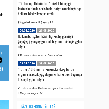
“Türkmengallaönümleri” döwlet birleşigi
fostoksin himiki serişdesini satyn almak boýunça
halkara bäsleşik yglan edýär
ub
Aşgabat, Arçabil Şaýoly 92
06.08.2026
26.08.2026
Balkanabat şäher häkimligi kottej görnüşli
ýaşaýyş jaýlaryny gurmak boýunça bäsleşik yglan
edýär
Балканский велаят, г. Балканабат
03.08.2026
28.08.2026
“Tatneft” JPJ-niň Türkmenistandaky buraw
erginini arassalaýyş blogunyň kärendesi boýunça
bäsleşik yglan edýär
Türkmenistan, Balkan welaýaty, Balkanabat,
T.Satylow köçesi, 59
TÄZELIKLERIŇIZI ÝOLLAŇ