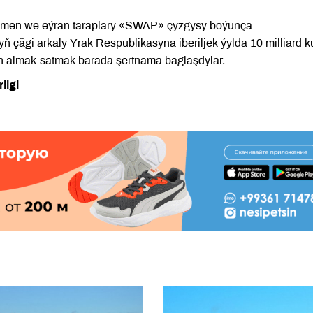
ürkmen we eýran taraplary «SWAP» çyzgysy boýunça
çägi arkaly Yrak Respublikasyna iberiljek ýylda 10 milliard k
yn almak-satmak barada şertnama baglaşdylar.
ligi