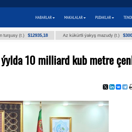
HABARLAR
MAKALALAR
PUDAKLAR
TEND
$12935,18
$300
 (t.)
Az kükürtli ýakyş mazudy (t.)
ýylda 10 milliard kub metre çenl