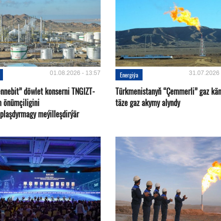
01.08.2026 - 13:57
31.07.2026 
Energiýa
nnebit” döwlet konserni TNGIZT-
Türkmenistanyň “Çemmerli” gaz kä
m önümçiligini
täze gaz akymy alyndy
plaşdyrmagy meýilleşdirýär