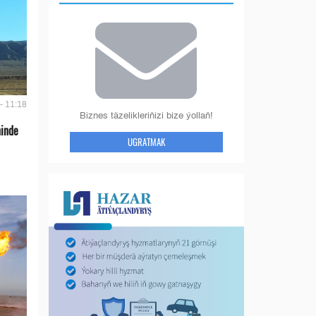
- 11:18
Biznes täzelikleriňizi bize ýollaň!
ninde
UGRATMAK