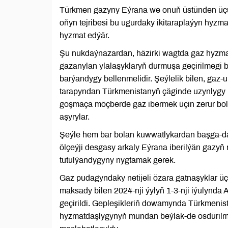
Türkmen gazyny Eýrana we onuň üstünden üçünj
oňyn tejribesi bu ugurdaky ikitaraplaýyn hyzm
hyzmat edýär.
Şu nukdaýnazardan, häzirki wagtda gaz hyzma
gazanylan ylalaşyklaryň durmuşa geçirilmegi 
barýandygy bellenmelidir. Şeýlelik bilen, gaz-
tarapyndan Türkmenistanyň çäginde uzynlygy 1
goşmaça möçberde gaz ibermek üçin zerur bol
aşyrylar.
Şeýle hem bar bolan kuwwatlykardan başga-
ölçeýji desgasy arkaly Eýrana iberilýän gazyň
tutulýandygyny nygtamak gerek.
Gaz pudagyndaky netijeli özara gatnaşyklar ü
maksady bilen 2024-nji ýylyň 1-3-nji iýulynda
geçirildi. Gepleşikleriň dowamynda Türkmeni
hyzmatdaşlygynyň mundan beýläk-de ösdürilmeg