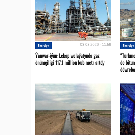
03.08.2026 - 11:59
Energiýa
Energiýa
Ýanwar-iýun: Lebap welaýatynda gaz
“Türkme
önümçiligi 117,1 million kub metr artdy
de bitu
döwreba