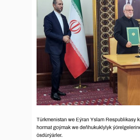
Türkmenistan we Eýran Yslam Respublikasy köp
hormat goýmak we deňhukuklylyk ýörelgelerin
ösdürýärler.