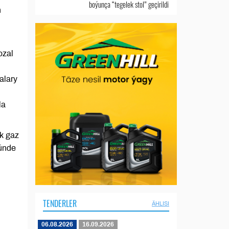
boýunça “tegelek stol” geçirildi
ň
ozal
alary
la
k gaz
ňünde
TENDERLER
ÄHLISI
06.08.2026
16.09.2026