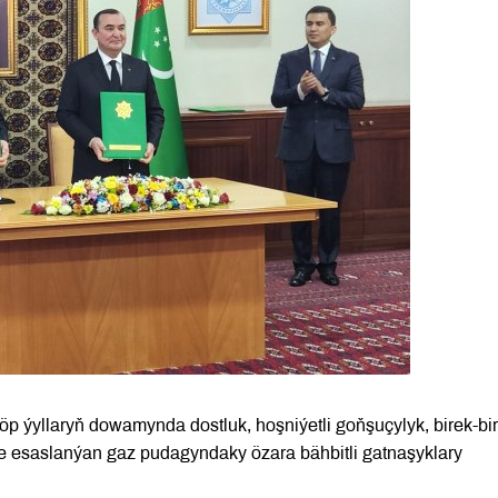
 ýyllaryň dowamynda dostluk, hoşniýetli goňşuçylyk, birek-bi
e esaslanýan gaz pudagyndaky özara bähbitli gatnaşyklary