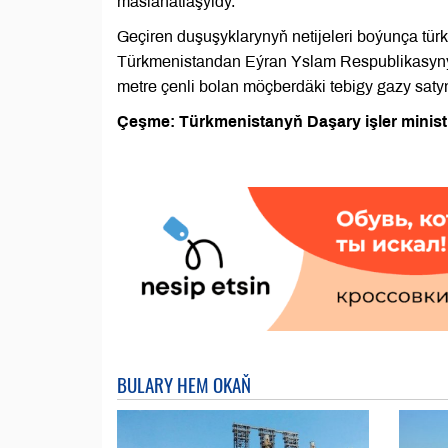
maslahatlaşyldy.
Geçiren duşuşyklarynyň netijeleri boýunça t
Türkmenistandan Eýran Yslam Respublikasynyň 
metre çenli bolan möçberdäki tebigy gazy sat
Çeşme: Türkmenistanyň Daşary işler ministr
BULARY HEM OKAŇ