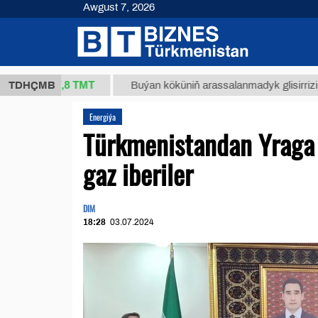
Awgust 7, 2026
37,8 ТМТ
.)
TDHÇMB
Buýan köküniň arassalanmadyk glisirrizin turşusy
Energiýa
Türkmenistandan Yraga 
gaz iberiler
DIM
18:28
03.07.2024