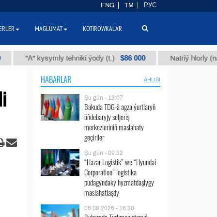
ENG
TM
РУС
ERLER
MAGLUMAT
KOTIROWKALAR
$86 000
"А" kysymly tehniki ýody (t.)
Natriý hlorly (nahar duz
HABARLAR
ÄHLISI
i
Şu gün - 13:07
Bakuda TDG-ä agza ýurtlaryň
öňdebaryjy seljeriş
merkezleriniň maslahaty
geçiriler
Şu gün - 09:32
“Hazar Logistik” we “Hyundai
Corporation” logistika
pudagyndaky hyzmatdaşlygy
maslahatlaşdy
06.08.2026 - 16:30