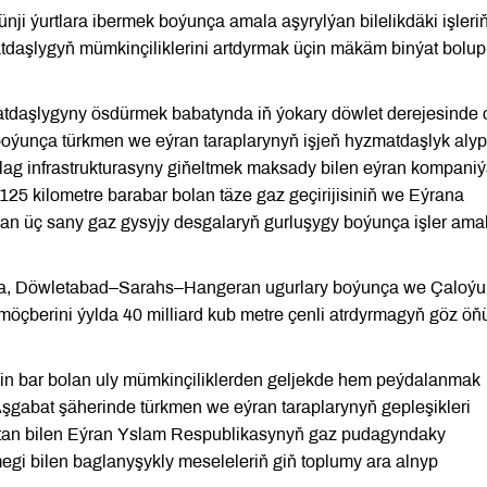
i ýurtlara ibermek boýunça amala aşyrylýan bilelikdäki işleri
atdaşlygyň mümkinçiliklerini artdyrmak üçin mäkäm binýat bolup
tdaşlygyny ösdürmek babatynda iň ýokary döwlet derejesinde 
boýunça türkmen we eýran taraplarynyň işjeň hyzmatdaşlyk alyp
ulag infrastrukturasyny giňeltmek maksady bilen eýran kompaniý
25 kilometre barabar bolan täze gaz geçirijisiniň we Eýrana
an üç sany gaz gysyjy desgalaryň gurluşygy boýunça işler ama
da, Döwletabad–Sarahs–Hangeran ugurlary boýunça we Çaloýu
 möçberini ýylda 40 milliard kub metre çenli atrdyrmagyň göz ö
çin bar bolan uly mümkinçiliklerden geljekde hem peýdalanmak
 Aşgabat şäherinde türkmen we eýran taraplarynyň gepleşikleri
stan bilen Eýran Yslam Respublikasynyň gaz pudagyndaky
i bilen baglanyşykly meseleleriň giň toplumy ara alnyp