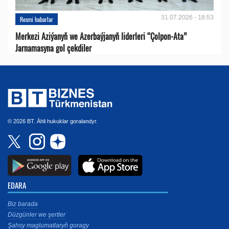
31.07.2026 - 18:53
Resmi habarlar
Merkezi Aziýanyň we Azerbaýjanyň liderleri “Çolpon-Ata”
Jarnamasyna gol çekdiler
© 2026 BT. Ähli hukuklar goralandyr.
EDARA
Biz barada
Düzgünler we şertler
Şahsy maglumatlaryň goragy