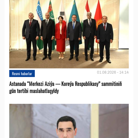
01.08.2026 - 14:14
Resmi habarlar
Astanada “Merkezi Aziýa — Koreýa Respublikasy” sammitiniň
gün tertibi maslahatlaşyldy