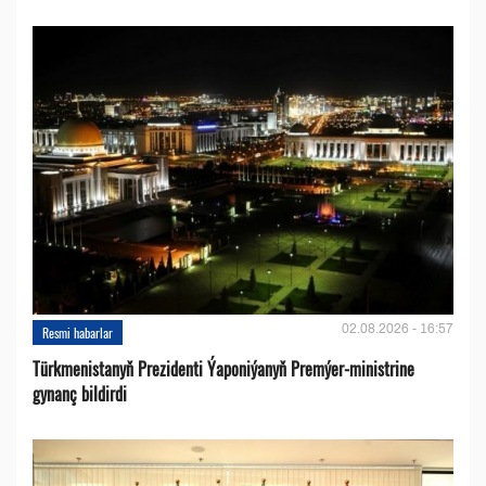
02.08.2026 - 16:57
Resmi habarlar
Türkmenistanyň Prezidenti Ýaponiýanyň Premýer-ministrine
gynanç bildirdi