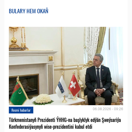
BULARY HEM OKAŇ
06.08.2026 - 09:26
Resmi habarlar
Türkmenistanyň Prezidenti ÝHHG-na başlyklyk edýän Şweýsariýa
Konfederasiýasynyň wise-prezidentini kabul etdi