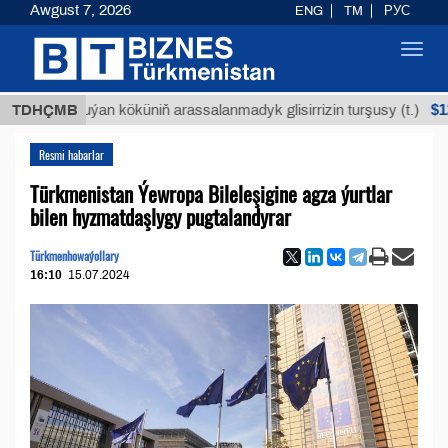
Awgust 7, 2026
ENG
TM
РУС
Toggl
navig
$12935,1
TDHÇMB
Buýan köküniň arassalanmadyk glisirrizin turşusy (t.)
Resmi habarlar
Türkmenistan Ýewropa Bileleşigine agza ýurtlar
bilen hyzmatdaşlygy pugtalandyrar
Türkmenhowaýollary
16:10
15.07.2024