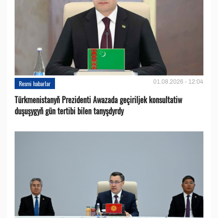
01.08.2026 - 12:04
Resmi habarlar
Türkmenistanyň Prezidenti Awazada geçiriljek konsultatiw
duşuşygyň gün tertibi bilen tanyşdyrdy