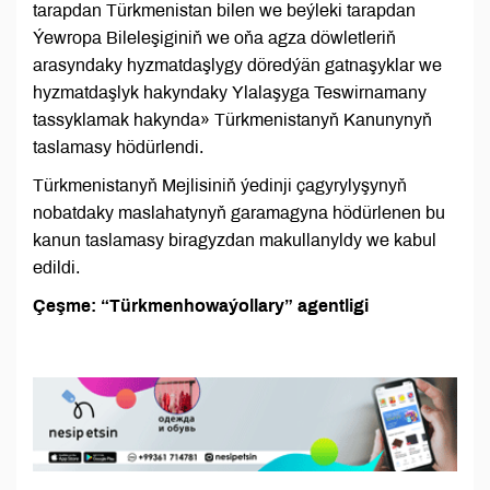
tarapdan Türkmenistan bilen we beýleki tarapdan
Ýewropa Bileleşiginiň we oňa agza döwletleriň
arasyndaky hyzmatdaşlygy döredýän gatnaşyklar we
hyzmatdaşlyk hakyndaky Ylalaşyga Teswirnamany
tassyklamak hakynda» Türkmenistanyň Kanunynyň
taslamasy hödürlendi.
Türkmenistanyň Mejlisiniň ýedinji çagyrylyşynyň
nobatdaky maslahatynyň garamagyna hödürlenen bu
kanun taslamasy biragyzdan makullanyldy we kabul
edildi.
Çeşme: “Türkmenhowaýollary” agentligi