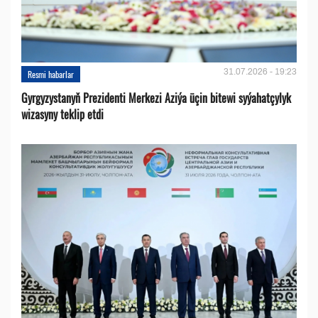
31.07.2026 - 19:23
Resmi habarlar
Gyrgyzystanyň Prezidenti Merkezi Aziýa üçin bitewi syýahatçylyk
wizasyny teklip etdi