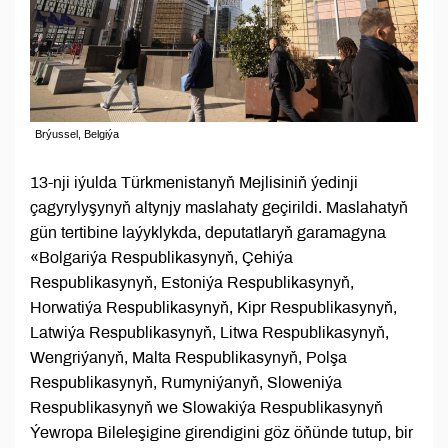
Brýussel, Belgiýa
13-nji iýulda Türkmenistanyň Mejlisiniň ýedinji
çagyrylyşynyň altynjy maslahaty geçirildi. Maslahatyň
gün tertibine laýyklykda, deputatlaryň garamagyna
«Bolgariýa Respublikasynyň, Çehiýa
Respublikasynyň, Estoniýa Respublikasynyň,
Horwatiýa Respublikasynyň, Kipr Respublikasynyň,
Latwiýa Respublikasynyň, Litwa Respublikasynyň,
Wengriýanyň, Malta Respublikasynyň, Polşa
Respublikasynyň, Rumyniýanyň, Sloweniýa
Respublikasynyň we Slowakiýa Respublikasynyň
Ýewropa Bileleşigine girendigini göz öňünde tutup, bir