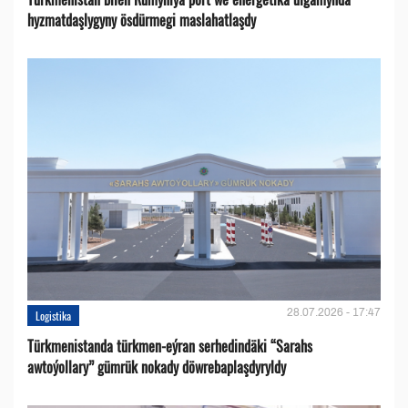
hyzmatdaşlygyny ösdürmegi maslahatlaşdy
28.07.2026 - 17:47
Logistika
Türkmenistanda türkmen-eýran serhedindäki “Sarahs
awtoýollary” gümrük nokady döwrebaplaşdyryldy