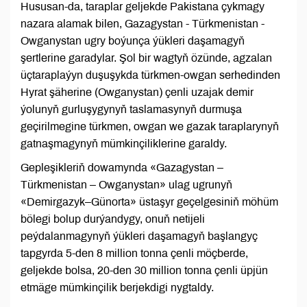
Hususan-da, taraplar geljekde Pakistana çykmagy
nazara alamak bilen, Gazagystan - Türkmenistan -
Owganystan ugry boýunça ýükleri daşamagyň
şertlerine garadylar. Şol bir wagtyň özünde, agzalan
üçtaraplaýyn duşuşykda türkmen-owgan serhedinden
Hyrat şäherine (Owganystan) çenli uzajak demir
ýolunyň gurluşygynyň taslamasynyň durmuşa
geçirilmegine türkmen, owgan we gazak taraplarynyň
gatnaşmagynyň mümkinçiliklerine garaldy.
Gepleşikleriň dowamynda «Gazagystan –
Türkmenistan – Owganystan» ulag ugrunyň
«Demirgazyk–Günorta» üstaşyr geçelgesiniň möhüm
bölegi bolup durýandygy, onuň netijeli
peýdalanmagynyň ýükleri daşamagyň başlangyç
tapgyrda 5-den 8 million tonna çenli möçberde,
geljekde bolsa, 20-den 30 million tonna çenli üpjün
etmäge mümkinçilik berjekdigi nygtaldy.