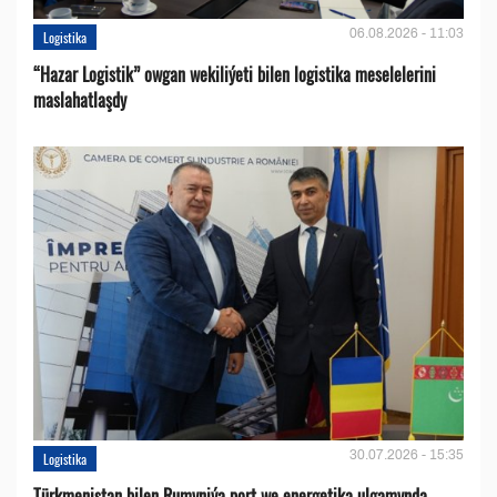
06.08.2026 - 11:03
Logistika
“Hazar Logistik” owgan wekiliýeti bilen logistika meselelerini
maslahatlaşdy
30.07.2026 - 15:35
Logistika
Türkmenistan bilen Rumyniýa port we energetika ulgamynda