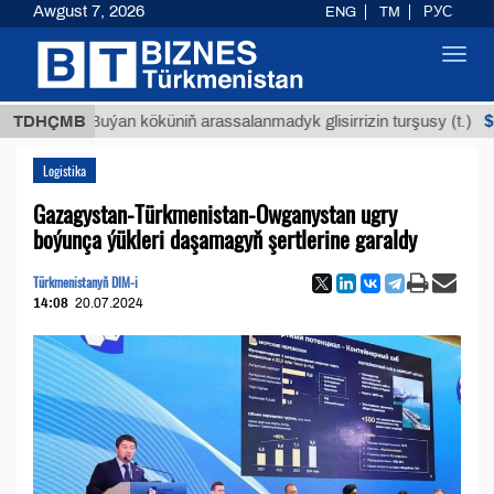
Awgust 7, 2026
ENG
TM
РУС
Toggl
navig
$12935,1
TDHÇMB
Buýan köküniň arassalanmadyk glisirrizin turşusy (t.)
Logistika
Gazagystan-Türkmenistan-Owganystan ugry
boýunça ýükleri daşamagyň şertlerine garaldy
Türkmenistanyň DIM-i
14:08
20.07.2024