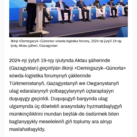
Ilkinji «Demirgazyk–Günorta» söwda-logistika forumy, 2024-nji ýylyň 19-njy
iýuly, Aktau şäheri, Gazagystan
2024-nji ýylyň 19-njy iýulynda Aktau şäherinde
(Gazagystan) geçirilýän ilkinji «Demirgazyk–Günorta»
söwda-logistika forumynyň çäklerinde
Türkmenistanyň, Gazagystanyň we Owganystanyň
ulag edaralarynyň ýolbaşçylarynyň üçtaraplaýyn
duşuşygy geçirildi. Duşuşugyň barşynda ulag
ulgamynda üç döwletiň arasyndaky hyzmatdaşlygyň
mümkinçiliklrini mundan beýläk-de ösdürmek bilen
baglanyşykly meseleleriň giň toplumy ara alnyp
maslahatlaşyldy.