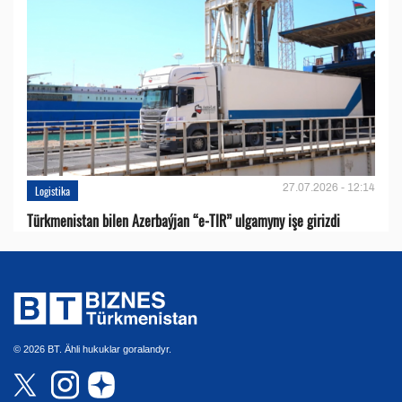
27.07.2026 - 12:14
Logistika
Türkmenistan bilen Azerbaýjan “e-TIR” ulgamyny işe girizdi
© 2026 BT. Ähli hukuklar goralandyr.