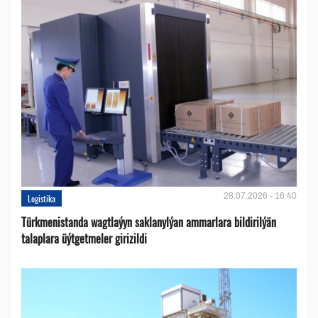
28.07.2026 - 16:40
Logistika
Türkmenistanda wagtlaýyn saklanylýan ammarlara bildirilýän
talaplara üýtgetmeler girizildi