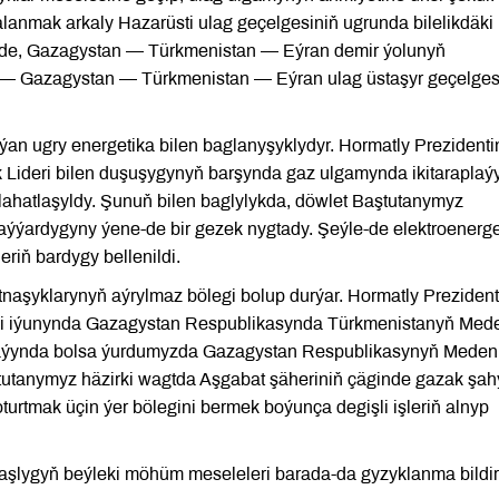
nmak arkaly Hazarüsti ulag geçelgesiniň ugrunda bilelikdäki i
rlikde, Gazagystan — Türkmenistan — Eýran demir ýolunyň
 — Gazagystan — Türkmenistan — Eýran ulag üstaşyr geçelges
lýan ugry energetika bilen baglanyşyklydyr. Hormatly Prezidenti
 Lideri bilen duşuşygynyň barşynda gaz ulgamynda ikitaraplaý
lahatlaşyldy. Şunuň bilen baglylykda, döwlet Baştutanymyz
ýýardygyny ýene-de bir gezek nygtady. Şeýle-de elektroenerge
riň bardygy bellenildi.
aşyklarynyň aýrylmaz bölegi bolup durýar. Hormatly Prezident
-nji iýunynda Gazagystan Respublikasynda Türkmenistanyň Med
br aýynda bolsa ýurdumyzda Gazagystan Respublikasynyň Meden
ştutanymyz häzirki wagtda Aşgabat şäheriniň çäginde gazak şah
turtmak üçin ýer bölegini bermek boýunça degişli işleriň alnyp
lygyň beýleki möhüm meseleleri barada-da gyzyklanma bildiri