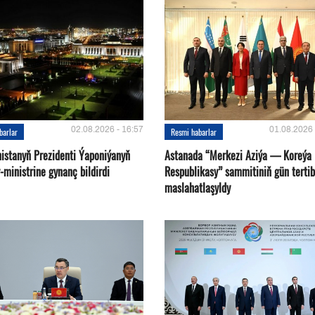
02.08.2026 - 16:57
01.08.2026 
barlar
Resmi habarlar
istanyň Prezidenti Ýaponiýanyň
Astanada “Merkezi Aziýa — Koreýa
ministrine gynanç bildirdi
Respublikasy” sammitiniň gün tertib
maslahatlaşyldy