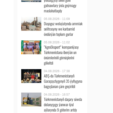
ýolbaşçysy bilen göni
gatnawlary ýola goýmagy
maslahatlaşdy
05.08.2026 - 11:09
Daşoguz welaýatynda ammiak
selitrasyny we karbamid
öndürýän toplum gurlar
05.08.2026 - 11:02
“AgroEksport” kompaniýasy
Türkmenistana iberýän un
önümleriniň görnüşlerini
giňeltdi
04.08.2026 - 17:38
ABŞ-da Türkmenistanyň
Garaşsyzlygynyň 35 ýyllygyna
bagyşlanan çäre geçirildi
04.08.2026 - 16:57
Türkmenistanyň daşary söwda
dolanyşygy ýanwar-iýul
aýlarynda 9 göterim artdy