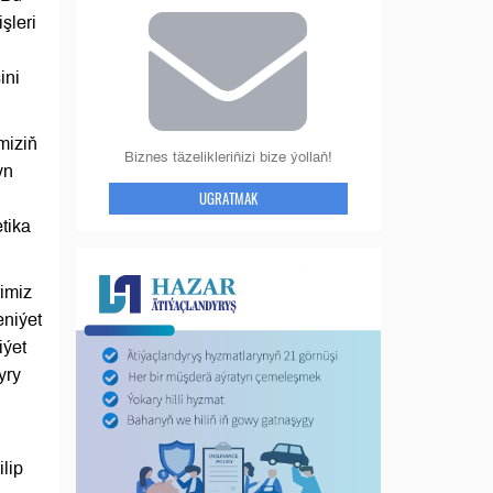
şleri
ini
miziň
Biznes täzelikleriňizi bize ýollaň!
yn
UGRATMAK
tika
imiz
eniýet
iýet
yry
lip