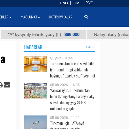
ENG
TM
РУС
ERLER
MAGLUMAT
KOTIROWKALAR
$86 000
symly tehniki ýody (t.)
Natriý hlorly (nahar duzy) (t.
HABARLAR
ÄHLISI
na
Şu gün - 10:55
Türkmenistanda ene süýdi bilen
iýmitlendirmegi goldamak
boýunça “tegelek stol” geçirildi
05.08.2026 - 14:35
Ýanwar-iýun: Türkmenistan
bilen Özbegistanyň arasyndaky
söwda dolanyşygy $598
milliondan geçdi
05.08.2026 - 11:11
Türkmen ilçisi JATA-nyň