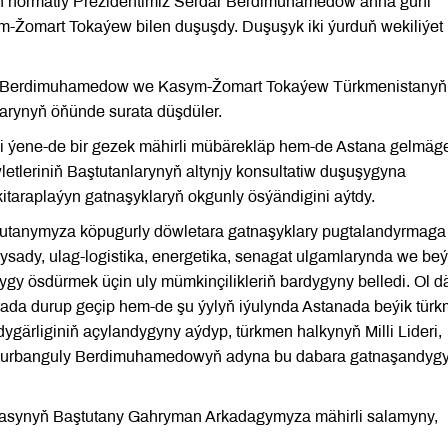
en hormatly Prezidentimiz Serdar Berdimuhamedow anna güni
-Žomart Tokaýew bilen duşuşdy. Duşuşyk iki ýurduň wekiliýet
ar Berdimuhamedow we Kasym-Žomart Tokaýew Türkmenistanyň
rynyň öňünde surata düşdüler.
ni ýene-de bir gezek mähirli mübärekläp hem-de Astana gelmäg
etleriniň Baştutanlarynyň altynjy konsultatiw duşuşygyna
ikitaraplaýyn gatnaşyklaryň okgunly ösýändigini aýtdy.
utanymyza köpugurly döwletara gatnaşyklary pugtalandyrmaga
ysady, ulag-logistika, energetika, senagat ulgamlarynda we beý
lygy ösdürmek üçin uly mümkinçilikleriň bardygyny belledi. Ol d
ada durup geçip hem-de şu ýylyň iýulynda Astanada beýik tür
gärliginiň açylandygyny aýdyp, türkmen halkynyň Milli Lideri,
Gurbanguly Berdimuhamedowyň adyna bu dabara gatnaşandygy
asynyň Baştutany Gahryman Arkadagymyza mähirli salamyny,