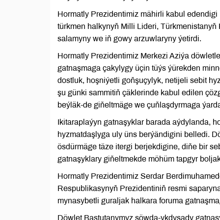
Hormatly Prezidentimiz mähirli kabul edendigi
türkmen halkynyň Milli Lideri, Türkmenistan
salamyny we iň gowy arzuwlaryny ýetirdi.
Hormatly Prezidentimiz Merkezi Aziýa döwletle
gatnaşmaga çakylygy üçin tüýs ýürekden minnet
dostluk, hoşniýetli goňşuçylyk, netijeli sebit
şu günki sammitiň çäklerinde kabul edilen çözg
beýläk-de giňeltmäge we çuňlaşdyrmaga ýardam
Ikitaraplaýyn gatnaşyklar barada aýdylanda, 
hyzmatdaşlyga uly üns berýändigini belledi. 
ösdürmäge täze itergi berjekdigine, diňe bir s
gatnaşyklary giňeltmekde möhüm tapgyr boljak
Hormatly Prezidentimiz Serdar Berdimuhamed
Respublikasynyň Prezidentiniň resmi sapary
mynasybetli guraljak halkara foruma gatnaşm
Döwlet Baştutanymyz söwda-ykdysady gatnaşyk