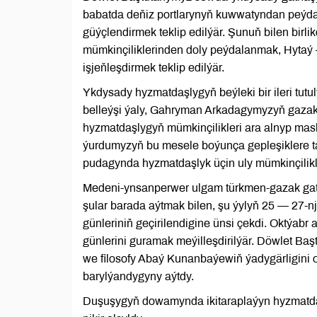
babatda deňiz portlarynyň kuwwatyndan peýdala
güýçlendirmek teklip edilýär. Şunuň bilen bi
mümkinçiliklerinden doly peýdalanmak, Hytaý
işjeňleşdirmek teklip edilýär.
Ykdysady hyzmatdaşlygyň beýleki bir ileri tutu
belleýşi ýaly, Gahryman Arkadagymyzyň gazak
hyzmatdaşlygyň mümkinçilikleri ara alnyp mas
ýurdumyzyň bu mesele boýunça gepleşiklere ta
pudagynda hyzmatdaşlyk üçin uly mümkinçilikle
Medeni-ynsanperwer ulgam türkmen-gazak gatn
şular barada aýtmak bilen, şu ýylyň 25 — 27
günleriniň geçirilendigine ünsi çekdi. Oktýa
günlerini guramak meýilleşdirilýär. Döwlet Ba
we filosofy Abaý Kunanbaýewiň ýadygärligini o
barylýandygyny aýtdy.
Duşuşygyň dowamynda ikitaraplaýyn hyzmatdaş