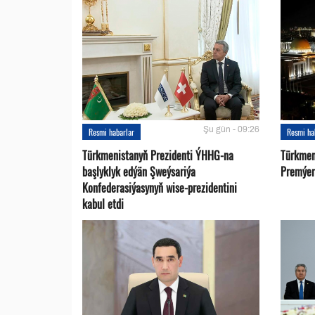
Şu gün - 09:26
Resmi habarlar
Resmi ha
Türkmenistanyň Prezidenti ÝHHG-na
Türkmen
başlyklyk edýän Şweýsariýa
Premýer-
Konfederasiýasynyň wise-prezidentini
kabul etdi