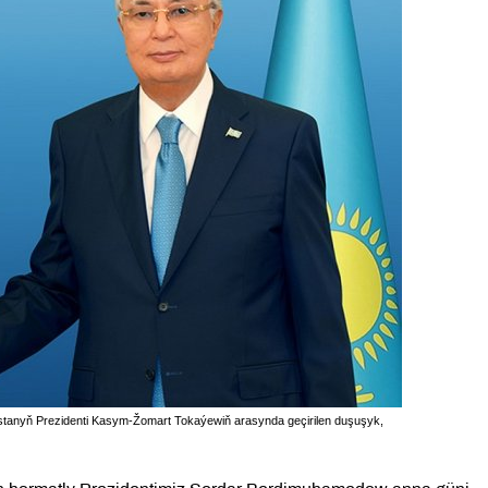
tanyň Prezidenti Kasym-Žomart Tokaýewiň arasynda geçirilen duşuşyk,