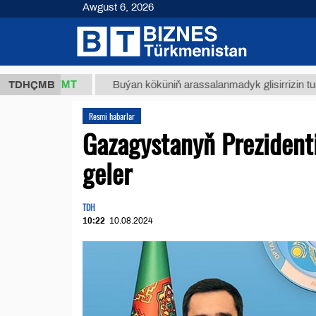
Awgust 6, 2026
,8 ТМТ
TDHÇMB
Buýan köküniň arassalanmadyk glisirrizin turşusy (t.)
Resmi habarlar
Gazagystanyň Prezident
geler
TDH
10:22
10.08.2024