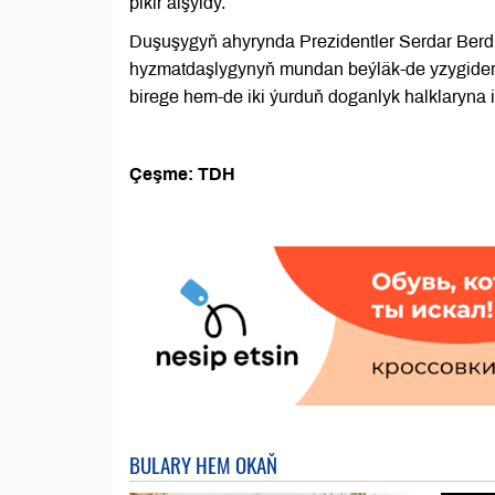
pikir alşyldy.
Duşuşygyň ahyrynda Prezidentler Serdar B
hyzmatdaşlygynyň mundan beýläk-de yzygiderli 
birege hem-de iki ýurduň doganlyk halklaryna 
Çeşme: TDH
BULARY HEM OKAŇ