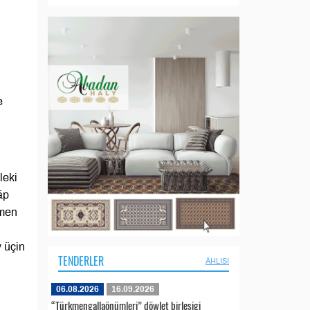
e
leki
äp
kmen
 üçin
TENDERLER
ÄHLISI
06.08.2026
16.09.2026
“Türkmengallaönümleri” döwlet birleşigi