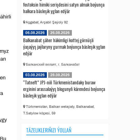
fostoksin himiki serişdesini satyn almak boýunça
halkara bäsleşik yglan edýär
hirli
Aşgabat, Arçabil Şaýoly 92
06.08.2026
26.08.2026
Balkanabat şäher häkimligi kottej görnüşli
ýaşaýyş jaýlaryny gurmak boýunça bäsleşik yglan
ymyz
edýär
dan
Балканский велаят, г. Балканабат
03.08.2026
28.08.2026
len
“Tatneft” JPJ-niň Türkmenistandaky buraw
erginini arassalaýyş blogunyň kärendesi boýunça
ra
bäsleşik yglan edýär
Türkmenistan, Balkan welaýaty, Balkanabat,
T.Satylow köçesi, 59
ygy
TÄZELIKLERIŇIZI ÝOLLAŇ
 Bu