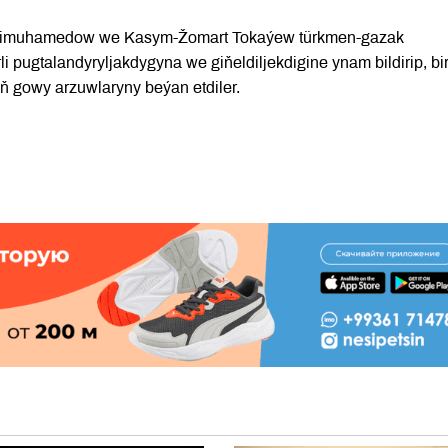
erdimuhamedow we Kasym-Žomart Tokaýew türkmen-gazak
pugtalandyryljakdygyna we giňeldiljekdigine ynam bildirip, bi
iň gowy arzuwlaryny beýan etdiler.