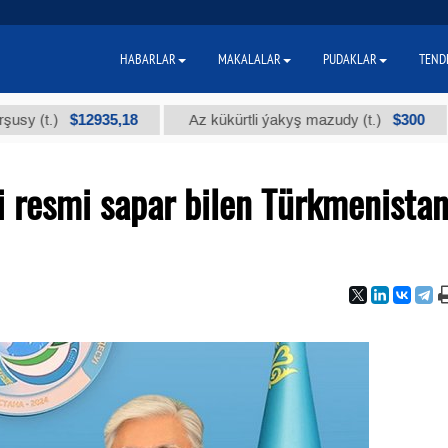
HABARLAR
MAKALALAR
PUDAKLAR
TEND
$12935,18
$300
Az kükürtli ýakyş mazudy (t.)
"А" ky
i resmi sapar bilen Türkmenista