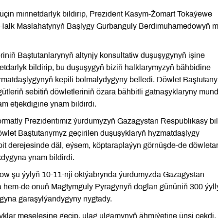
 üçin minnetdarlyk bildirip, Prezident Kasym-Žomart Tokaýewe
yň Halk Maslahatynyň Başlygy Gurbanguly Berdimuhamedowyň mä
riniň Baştutanlarynyň altynjy konsultatiw duşuşygynyň işine
darlyk bildirip, bu duşuşygyň biziň halklarymyzyň bähbidine
 hyzmatdaşlygynyň kepili bolmalydygyny belledi. Döwlet Baştutan
ütleriň sebitiň döwletleriniň özara bähbitli gatnaşyklaryny mun
 etjekdigine ynam bildirdi.
hormatly Prezidentimiz ýurdumyzyň Gazagystan Respublikasy bi
Döwlet Baştutanymyz geçirilen duşuşyklaryň hyzmatdaşlygy
ebit derejesinde däl, eýsem, köptaraplaýyn görnüşde-de döwleta
dygyna ynam bildirdi.
ow şu ýylyň 10-11-nji oktýabrynda ýurdumyzda Gazagystan
na hem-de onuň Magtymguly Pyragynyň doglan gününiň 300 ýyll
agyna garaşylýandygyny nygtady.
lar meselesine geçip, ulag ulgamynyň ähmiýetine ünsi çekdi.