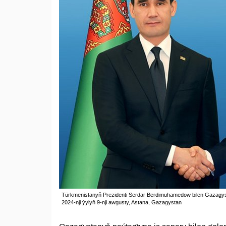
Türkmenistanyň Prezidenti Serdar Berdimuhamedow bilen Gazagys
2024-nji ýylyň 9-nji awgusty, Astana, Gazagystan