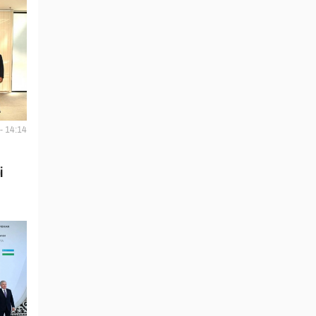
- 14:14
i