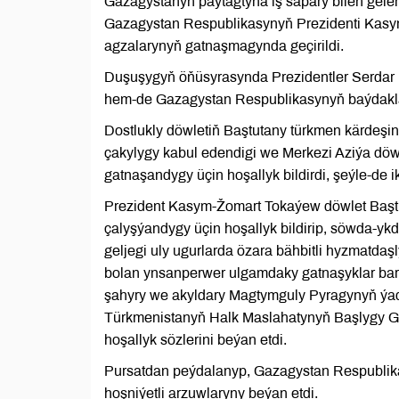
Gazagystanyň paýtagtyna iş sapary bilen gel
Gazagystan Respublikasynyň Prezidenti Kasym
agzalarynyň gatnaşmagynda geçirildi.
Duşuşygyň öňüsyrasynda Prezidentler Serd
hem-de Gazagystan Respublikasynyň baýdakla
Dostlukly döwletiň Baştutany türkmen kärdeşi
çakylygy kabul edendigi we Merkezi Aziýa döwl
gatnaşandygy üçin hoşallyk bildirdi, şeýle-de 
Prezident Kasym-Žomart Tokaýew döwlet Başt
çalyşýandygy üçin hoşallyk bildirip, söwda-ykd
geljegi uly ugurlarda özara bähbitli hyzmatdaş
bolan ynsanperwer ulgamdaky gatnaşyklar bar
şahyry we akyldary Magtymguly Pyragynyň ýady
Türkmenistanyň Halk Maslahatynyň Başlygy 
hoşallyk sözlerini beýan etdi.
Pursatdan peýdalanyp, Gazagystan Respublik
hoşniýetli arzuwlaryny beýan etdi.