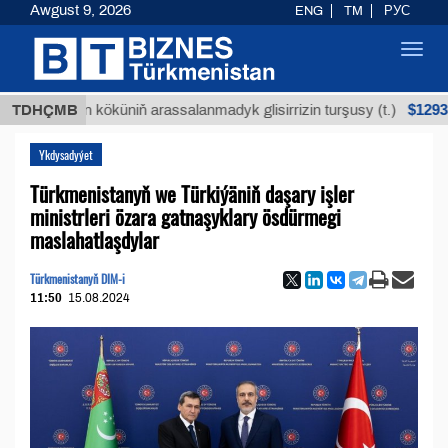
Awgust 9, 2026
ENG
TM
РУС
Toggl
navig
$12935,18
uýan köküniň arassalanmadyk glisirrizin turşusy (t.)
TDHÇMB
Ykdysadyýet
Türkmenistanyň we Türkiýäniň daşary işler
ministrleri özara gatnaşyklary ösdürmegi
maslahatlaşdylar
Türkmenistanyň DIM-i
11:50
15.08.2024