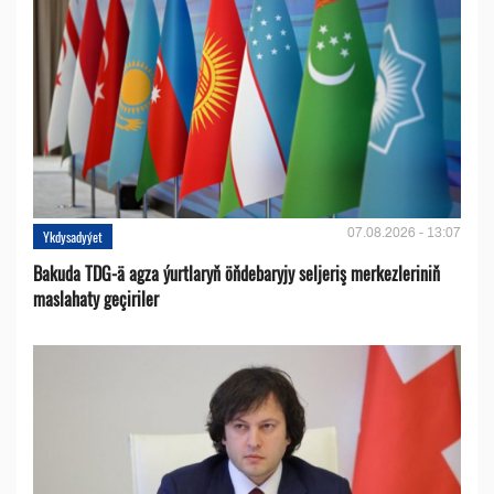
07.08.2026 - 13:07
Ykdysadyýet
Bakuda TDG-ä agza ýurtlaryň öňdebaryjy seljeriş merkezleriniň
maslahaty geçiriler