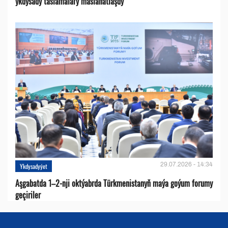
ykdysady taslamalary maslahatlaşdy
29.07.2026 - 14:34
Ykdysadyýet
Aşgabatda 1–2-nji oktýabrda Türkmenistanyň maýa goýum forumy
geçiriler