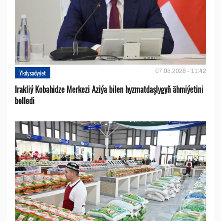
07.08.2026 - 11:42
Ykdysadyýet
Irakliý Kobahidze Merkezi Aziýa bilen hyzmatdaşlygyň ähmiýetini
belledi