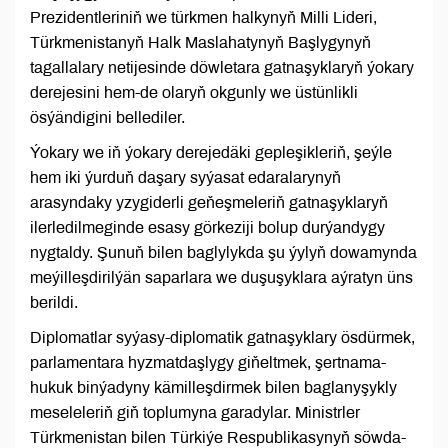
Prezidentleriniň we türkmen halkynyň Milli Lideri,
Türkmenistanyň Halk Maslahatynyň Başlygynyň
tagallalary netijesinde döwletara gatnaşyklaryň ýokary
derejesini hem-de olaryň okgunly we üstünlikli
ösýändigini bellediler.
Ýokary we iň ýokary derejedäki gepleşikleriň, şeýle
hem iki ýurduň daşary syýasat edaralarynyň
arasyndaky yzygiderli geňeşmeleriň gatnaşyklaryň
ilerledilmeginde esasy görkeziji bolup durýandygy
nygtaldy. Şunuň bilen baglylykda şu ýylyň dowamynda
meýilleşdirilýän saparlara we duşuşyklara aýratyn üns
berildi.
Diplomatlar syýasy-diplomatik gatnaşyklary ösdürmek,
parlamentara hyzmatdaşlygy giňeltmek, şertnama-
hukuk binýadyny kämilleşdirmek bilen baglanyşykly
meseleleriň giň toplumyna garadylar. Ministrler
Türkmenistan bilen Türkiýe Respublikasynyň söwda-