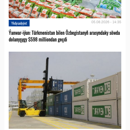
05.08.2026 - 14:35
Ykdysadyýet
Ýanwar-iýun: Türkmenistan bilen Özbegistanyň arasyndaky söwda
dolanyşygy $598 milliondan geçdi