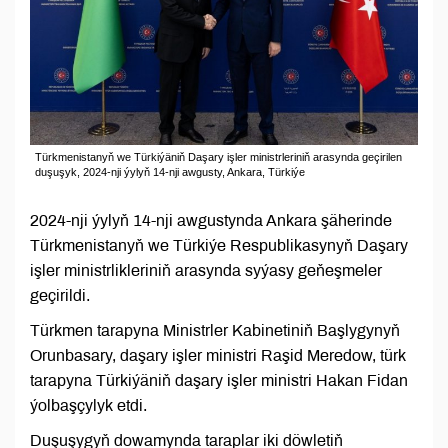
Türkmenistanyň we Türkiýäniň Daşary işler ministrleriniň arasynda geçirilen
duşuşyk, 2024-nji ýylyň 14-nji awgusty, Ankara, Türkiýe
2024-nji ýylyň 14-nji awgustynda Ankara şäherinde
Türkmenistanyň we Türkiýe Respublikasynyň Daşary
işler ministrlikleriniň arasynda syýasy geňeşmeler
geçirildi.
Türkmen tarapyna Ministrler Kabinetiniň Başlygynyň
Orunbasary, daşary işler ministri Raşid Meredow, türk
tarapyna Türkiýäniň daşary işler ministri Hakan Fidan
ýolbaşçylyk etdi.
Duşuşygyň dowamynda taraplar iki döwletiň