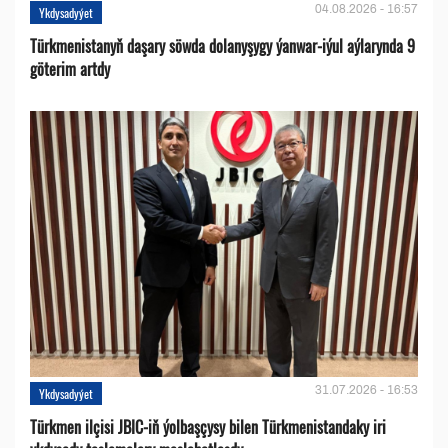
04.08.2026 - 16:57
Ykdysadyýet
Türkmenistanyň daşary söwda dolanyşygy ýanwar-iýul aýlarynda 9
göterim artdy
31.07.2026 - 16:53
Ykdysadyýet
Türkmen ilçisi JBIC-iň ýolbaşçysy bilen Türkmenistandaky iri