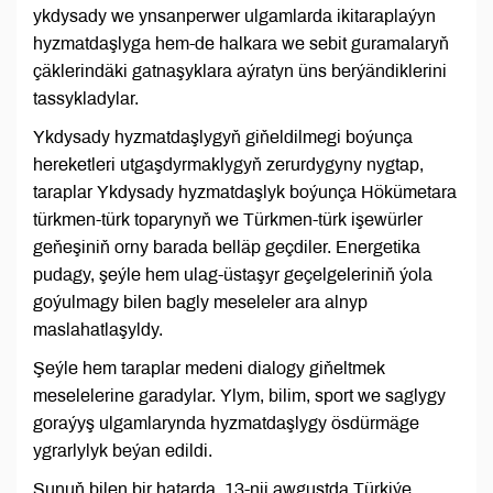
ykdysady we ynsanperwer ulgamlarda ikitaraplaýyn
hyzmatdaşlyga hem-de halkara we sebit guramalaryň
çäklerindäki gatnaşyklara aýratyn üns berýändiklerini
tassykladylar.
Ykdysady hyzmatdaşlygyň giňeldilmegi boýunça
hereketleri utgaşdyrmaklygyň zerurdygyny nygtap,
taraplar Ykdysady hyzmatdaşlyk boýunça Hökümetara
türkmen-türk toparynyň we Türkmen-türk işewürler
geňeşiniň orny barada belläp geçdiler. Energetika
pudagy, şeýle hem ulag-üstaşyr geçelgeleriniň ýola
goýulmagy bilen bagly meseleler ara alnyp
maslahatlaşyldy.
Şeýle hem taraplar medeni dialogy giňeltmek
meselelerine garadylar. Ylym, bilim, sport we saglygy
goraýyş ulgamlarynda hyzmatdaşlygy ösdürmäge
ygrarlylyk beýan edildi.
Şunuň bilen bir hatarda, 13-nji awgustda Türkiýe