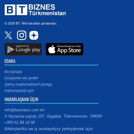
© 2026 BT. Ähli hukuklar goralandyr.
EDARA
Biz barada
Düzgünler we şertler
Şahsy maglumatlaryň goragy
Habarlaşmak üçin
HABARLAŞMAK ÜÇIN
info@business.com.tm
A.Nyýazow şaýoly 157, Aşgabat, Türkmenistan, 744000
+993 61 89 14 98
Bildirişleriňizi we iş orunlaryňyzy ýerleşdirmek üçin: