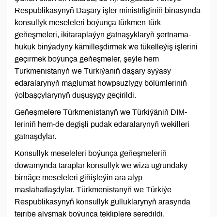
Respublikasynyň Daşary işler ministrliginiň binasynda
konsullyk meseleleri boýunça türkmen-türk
geňeşmeleri, ikitaraplaýyn gatnaşyklaryň şertnama-
hukuk binýadyny kämilleşdirmek we tükelleýiş işlerini
geçirmek boýunça geňeşmeler, şeýle hem
Türkmenistanyň we Türkiýäniň daşary syýasy
edaralarynyň maglumat howpsuzlygy bölümleriniň
ýolbaşçylarynyň duşuşygy geçirildi.
Geňeşmelere Türkmenistanyň we Türkiýäniň DIM-
leriniň hem-de degişli pudak edaralarynyň wekilleri
gatnaşdylar.
Konsullyk meseleleri boýunça geňeşmeleriň
dowamynda taraplar konsullyk we wiza ugrundaky
birnäçe meseleleri giňişleýin ara alyp
maslahatlaşdylar. Türkmenistanyň we Türkiýe
Respublikasynyň konsullyk gulluklarynyň arasynda
tejribe alyşmak boýunça tekliplere seredildi.