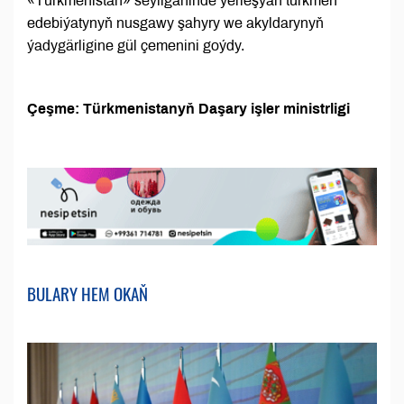
«Türkmenistan» seýilgähinde ýerleşýän türkmen
edebiýatynyň nusgawy şahyry we akyldarynyň
ýadygärligine gül çemenini goýdy.
Çeşme: Türkmenistanyň Daşary işler ministrligi
BULARY HEM OKAŇ