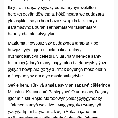
Iki ýurduň daşary syýasy edaralarynyň wekilleri
hereket edýän döwletara, hökümetara we pudagara
ylalaşyklar, şeýle hem häzirki wagtda taraplaryň
garamagynda duran şertnamalaryň taslamalary
babatynda pikir alyşdylar.
Maglumat howpsuzlygy pudagynda taraplar kiber
howpzulygy üpjün etmekde ikitaraplaýyn
hyzmatdaşlygyň geljegi uly ugurlary hem-de sanly
tehnologiýalaryň ulanylmagy bilen baglanyşykly ýüze
çykýan howplara garşy durmak boýunça meseleleriň
giň toplumyny ara alyp maslahatlaşdylar.
Şeýle hem, Türkiýä amala aşyrylan saparyň çäklerinde
Ministrler Kabinetiniň Başlygynyň Orunbasary, Daşary
işler ministri Raşid Meredowyň ýolbaşçylygyndaky
Türkmenistanyň wekiliýeti Magtymguly Pyragynyň
ýadygärligini hatyralamak üçin Ankara şäheriniň