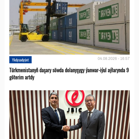
04.08.2026 - 16:57
Ykdysadyýet
Türkmenistanyň daşary söwda dolanyşygy ýanwar-iýul aýlarynda 9
göterim artdy