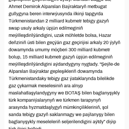
Ahmet Demirok Alparslan Baýraktaryň metbugat
gullygyna beren interwýusynda ilkinji tapgyrda
Türkmenistandan 2 milliard kubmetr tebigy gazyň
swap usuly arkaly üpjün edilmeginiň
meýilleşdirilýändigini, uzak möhletde bolsa, Hazar
deňziniň üsti bilen geçýän gaz geçirijisi arkaly 20 ýylyň
dowamynda umumy möçberi 300 milliard kubmetr
bolup, 15 milliard kubmetr gazyň üpjün edilmeginiň
meýilleşdirilýändigini aýdandygyny nygtady. “Şeýle-de
Alparslan Baýraktar gepleşikleriň dowamynda
Türkmenistandaky tebigy gaz ýataklarynda bilelikde
gaz çykarmak meselesiniň ara alnyp
maslahatlaşylandygyny we BOTAŞ bilen baglanyşykly
türk kompaniýalarynyň we türkmen tarapynyň
arasynda hyzmatdaşlygyň mümkinçilikleriniň, şol
sanda tebigy gazyň saklanmagy we paýlanyşy bilen
baglanyşykly meseleleriň seljerilendigini aýtdy” diýip
türk ilçisi belledi.