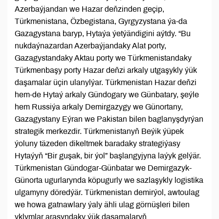
Azerbaýjandan we Hazar deňzinden geçip,
Türkmenistana, Özbegistana, Gyrgyzystana ýa-da
Gazagystana baryp, Hytaýa ýetýändigini aýtdy. “Bu
nukdaýnazardan Azerbaýjandaky Alat porty,
Gazagystandaky Aktau porty we Türkmenistandaky
Türkmenbaşy porty Hazar deňzi arkaly utgaşykly ýük
daşamalar üçin ulanylýar. Türkmenistan Hazar deňzi
hem-de Hytaý arkaly Gündogary we Günbatary, şeýle
hem Russiýa arkaly Demirgazygy we Günortany,
Gazagystany Eýran we Pakistan bilen baglanyşdyrýan
strategik merkezdir. Türkmenistanyň Beýik ýüpek
ýoluny täzeden dikeltmek baradaky strategiýasy
Hytaýyň “Bir guşak, bir ýol” başlangyjyna laýyk gelýär.
Türkmenistan Gündogar-Günbatar we Demirgazyk-
Günorta ugurlarynda köpugurly we sazlaşykly logistika
ulgamyny döredýär. Türkmenistan demirýol, awtoulag
we howa gatnawlary ýaly ähli ulag görnüşleri bilen
yklymlar arasyndaky ýük daşamalaryň