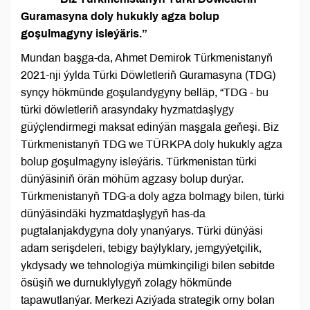
Guramasyna doly hukukly agza bolup
goşulmagyny isleýäris.”
Mundan başga-da, Ahmet Demirok Türkmenistanyň
2021-nji ýylda Türki Döwletleriň Guramasyna (TDG)
synçy hökmünde goşulandygyny belläp, “TDG - bu
türki döwletleriň arasyndaky hyzmatdaşlygy
güýçlendirmegi maksat edinýän maşgala geňeşi. Biz
Türkmenistanyň TDG we TÜRKPA doly hukukly agza
bolup goşulmagyny isleýäris. Türkmenistan türki
dünýäsiniň örän möhüm agzasy bolup durýar.
Türkmenistanyň TDG-a doly agza bolmagy bilen, türki
dünýäsindäki hyzmatdaşlygyň has-da
pugtalanjakdygyna doly ynanýarys. Türki dünýäsi
adam serişdeleri, tebigy baýlyklary, jemgyýetçilik,
ykdysady we tehnologiýa mümkinçiligi bilen sebitde
ösüşiň we durnuklylygyň zolagy hökmünde
tapawutlanýar. Merkezi Aziýada strategik orny bolan