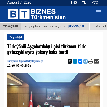
Awgust 7, 2026
ENG
TM
РУС
Toggl
navig
$12935,18
alanmadyk glisirrizin turşusy (t.)
TDHÇMB
Az kükürtli ýak
Ykdysadyýet
Türkiýäniň Aşgabatdaky ilçisi türkmen-türk
gatnaşyklaryna ýokary baha berdi
Türkiýäniň Aşgabatdaky Ilçihanasy
12:46
05.09.2024