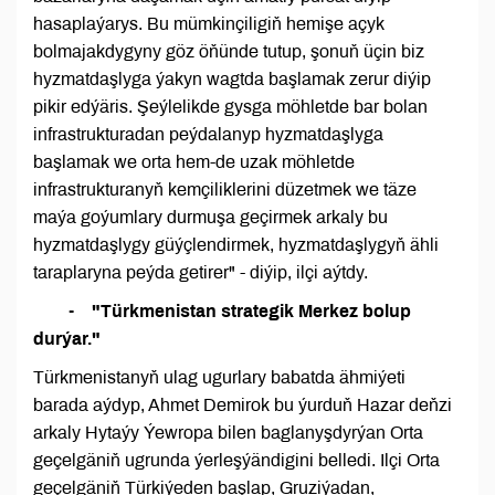
hasaplaýarys. Bu mümkinçiligiň hemişe açyk
bolmajakdygyny göz öňünde tutup, şonuň üçin biz
hyzmatdaşlyga ýakyn wagtda başlamak zerur diýip
pikir edýäris. Şeýlelikde gysga möhletde bar bolan
infrastrukturadan peýdalanyp hyzmatdaşlyga
başlamak we orta hem-de uzak möhletde
infrastrukturanyň kemçiliklerini düzetmek we täze
maýa goýumlary durmuşa geçirmek arkaly bu
hyzmatdaşlygy güýçlendirmek, hyzmatdaşlygyň ähli
taraplaryna peýda getirer" - diýip, ilçi aýtdy.
- "Türkmenistan strategik Merkez bolup
durýar."
Türkmenistanyň ulag ugurlary babatda ähmiýeti
barada aýdyp, Ahmet Demirok bu ýurduň Hazar deňzi
arkaly Hytaýy Ýewropa bilen baglanyşdyrýan Orta
geçelgäniň ugrunda ýerleşýändigini belledi. Ilçi Orta
geçelgäniň Türkiýeden başlap, Gruziýadan,