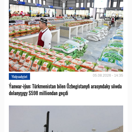
05.08.2026 - 14:35
Ykdysadyýet
Ýanwar-iýun: Türkmenistan bilen Özbegistanyň arasyndaky söwda
dolanyşygy $598 milliondan geçdi