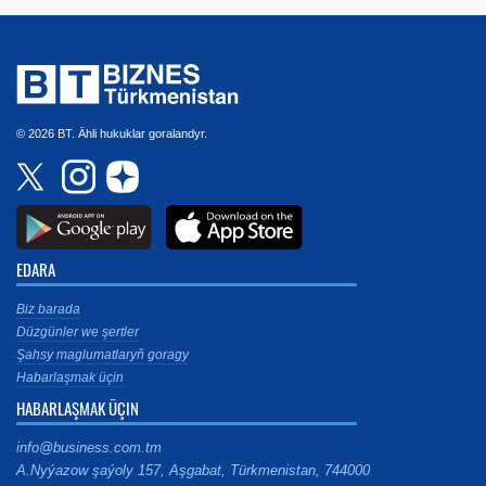
© 2026 BT. Ähli hukuklar goralandyr.
EDARA
Biz barada
Düzgünler we şertler
Şahsy maglumatlaryň goragy
Habarlaşmak üçin
HABARLAŞMAK ÜÇIN
info@business.com.tm
A.Nyýazow şaýoly 157, Aşgabat, Türkmenistan, 744000