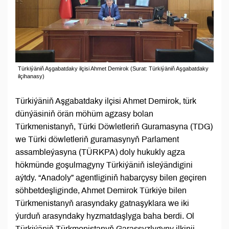
Türkiýäniň Aşgabatdaky ilçisi Ahmet Demirok (Surat: Türkiýäniň Aşgabatdaky
ilçihanasy)
Türkiýäniň Aşgabatdaky ilçisi Ahmet Demirok, türk
dünýäsiniň örän möhüm agzasy bolan
Türkmenistanyň, Türki Döwletleriň Guramasyna (TDG)
we Türki döwletleriň guramasynyň Parlament
assambleýasyna (TÜRKPA) doly hukukly agza
hökmünde goşulmagyny Türkiýäniň isleýändigini
aýtdy. “Anadoly” agentliginiň habarçysy bilen geçiren
söhbetdeşliginde, Ahmet Demirok Türkiýe bilen
Türkmenistanyň arasyndaky gatnaşyklara we iki
ýurduň arasyndaky hyzmatdaşlyga baha berdi. Ol
Türkiýäniň Türkmenistanyň Garaşsyzlygyny ilkinji