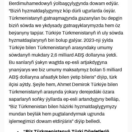
Berdimuhamedowyň ýolbaşçylygynda dowam edýär.
“Biziň hyzmatdaşlygymyz köp dürli ugurlarda ösýär.
Türkmenistanyň gatnaşmagynda gazanylan bu depgin
biziň söwda we ykdysady gatnaşyklarymyzda hem öz
beýanyny tapýar. Türkiýe Türkmenistanyñ iň uly söwda
hyzmatdaşlarynyň biri bolup galýar. 2023-nji ýylda
Türkiýe bilen Türkmenistanyň arasyndaky umumy
söwdanyň mukdary 2,6 milliard ABŞ dollaryna ýetdi.
Bu sanlaryñ ýakyn wagtda ep-esli artjakdygyna
ynanýarys we biz umumy maksatymyz bolan 5 milliard
ABŞ dollaryna aňsatlyk bilen ýetip bileris” diýip, türk
ilçisi aýtdy. Şeýle hem, Ahmet Demirok Türkiýe bilen
Türkmenistanyň arasynda ýokary derejedäki özara
saparlaryň soňky ýyllarda ep-esli artandygyny belläp,
“Biz Türkmenistan bilen häzirki hyzmatdaşlygymyzy
mundan beýläk hem pugtalandyrmak ugrunda
işlemegimizi dowam etdirýäris” diýip belledi.
- “Biz Türkmenistanyň Türki Döwletleriň