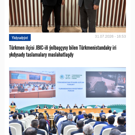
31.07.2026 - 16:53
Ykdysadyýet
Türkmen ilçisi JBIC-iň ýolbaşçysy bilen Türkmenistandaky iri
ykdysady taslamalary maslahatlaşdy