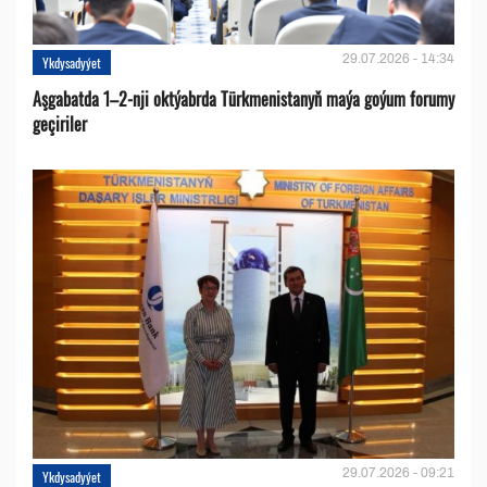
29.07.2026 - 14:34
Ykdysadyýet
Aşgabatda 1–2-nji oktýabrda Türkmenistanyň maýa goýum forumy
geçiriler
29.07.2026 - 09:21
Ykdysadyýet