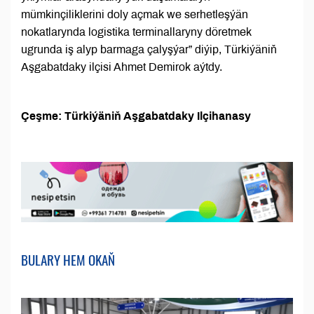
mümkinçiliklerini doly açmak we serhetleşýän
nokatlarynda logistika terminallaryny döretmek
ugrunda iş alyp barmaga çalyşýar” diýip, Türkiýäniň
Aşgabatdaky ilçisi Ahmet Demirok aýtdy.
Çeşme: Türkiýäniň Aşgabatdaky Ilçihanasy
BULARY HEM OKAŇ