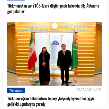
Türkmenistan we ÝTÖB özara düşünişmek hakynda bäş Ähtnama
gol çekdiler
28.07.2026 - 11:53
Ykdysadyýet
Türkmen-eýran hökümetara topary ykdysady hyzmatdaşlygyň
geljekki ugurlaryna garady