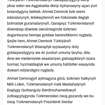
ykrar eden we Aşgabatda ilkinji ilçihanasyny açan ýurt
bolandygyny belledi. Ahmet Demirok türk resmi
edaralarynyň, telekeçileriniň we hökümete degişli
bolmadyk guramalarynyň, Garaşsyz Türkmenistanyň
döwrebap döwlete öwrülmeginde türkmen
doganlaryna hemişe goldaw berendiklerini nygtady.
Şeýle hem, Ahmet Demirok Türkiýäniň
Türkmenistanyň Bitaraplyk syýasatyny doly
goldaýandygyny we iki ýurduň umumy taryha, dile,
dine we medeniýete esaslanýan gatnaşyklaryň özara
hormat, hyzmatdaşlyk we umumy bähbitler esasynda
dowam edýändigini nygtady.
Ahmet Demirogyň aýtmagyna görä, türkmen halkynyň
Milli Lideri, Türkmenistanyň Halk Maslahatynyň
Başlygy Gurbanguly Berdimuhamedowyň
ýolbaşçylygynda Türkmenistan ösüş gazandy we bu
ösüş Türkmenistanyň Prezidenti Serdar