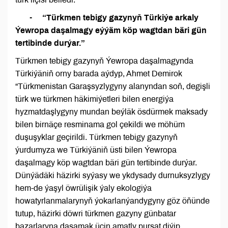
- “Türkmen tebigy gazynyň Türkiýe arkaly
Ýewropa daşalmagy eýýäm köp wagtdan bäri gün
tertibinde durýar.”
Türkmen tebigy gazynyň Ýewropa daşalmagynda
Türkiýäniň orny barada aýdyp, Ahmet Demirok
“Türkmenistan Garaşsyzlygyny alanyndan soň, degişli
türk we türkmen häkimiýetleri bilen energiýa
hyzmatdaşlygyny mundan beýläk ösdürmek maksady
bilen birnäçe resminama gol çekildi we möhüm
duşuşyklar geçirildi. Türkmen tebigy gazynyň
ýurdumyza we Türkiýäniň üsti bilen Ýewropa
daşalmagy köp wagtdan bäri gün tertibinde durýar.
Dünýädäki häzirki syýasy we ykdysady durnuksyzlygy
hem-de ýaşyl öwrülişik ýaly ekologiýa
howatyrlanmalarynyň ýokarlanýandygyny göz öňünde
tutup, häzirki döwri türkmen gazyny günbatar
bazarlaryna daşamak üçin amatly pursat diýip