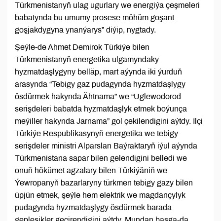
Türkmenistanyň ulag ugurlary we energiýa çeşmeleri
babatynda bu umumy prosese möhüm goşant
goşjakdygyna ynanýarys” diýip, nygtady.
Şeýle-de Ahmet Demirok Türkiýe bilen
Türkmenistanyň energetika ulgamyndaky
hyzmatdaşlygyny belläp, mart aýynda iki ýurduň
arasynda “Tebigy gaz pudagynda hyzmatdaşlygy
ösdürmek hakynda Ähtnama” we “Uglewodorod
serişdeleri babatda hyzmatdaşlyk etmek boýunça
meýiller hakynda Jarnama” gol çekilendigini aýtdy. Ilçi
Türkiýe Respublikasynyň energetika we tebigy
serişdeler ministri Alparslan Baýraktaryň iýul aýynda
Türkmenistana sapar bilen gelendigini belledi we
onuň hökümet agzalary bilen Türkiýäniň we
Ýewropanyň bazarlaryny türkmen tebigy gazy bilen
üpjün etmek, şeýle hem elektrik we magdançylyk
pudagynda hyzmatdaşlygy ösdürmek barada
gepleşikler geçirendigini aýtdy. Mundan başga-da,