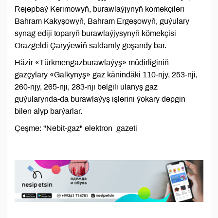
Rejepbaý Kerimowyň, burawlaýjynyň kömekçileri
Bahram Kakyşowyň, Bahram Ergeşowyň, guýulary
synag ediji toparyň burawlaýjysynyň kömekçisi
Orazgeldi Çaryýewiň saldamly goşandy bar.
Häzir «Türkmengazburawlaýyş» müdirliginiň
gazçylary «Galkynyş» gaz känindäki 110-njy, 253-nji,
260-njy, 265-nji, 283-nji belgili ulanyş gaz
guýularynda-da burawlaýyş işlerini ýokary depgin
bilen alyp barýarlar.
Çeşme: "Nebit-gaz" elektron gazeti