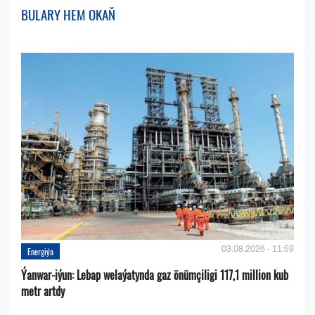
BULARY HEM OKAŇ
03.08.2026 - 11:59
Energiýa
Ýanwar-iýun: Lebap welaýatynda gaz önümçiligi 117,1 million kub
metr artdy