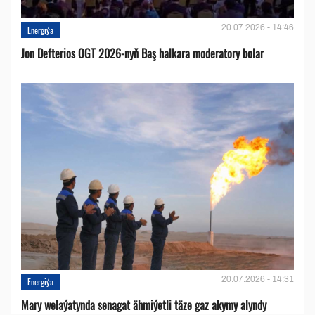
20.07.2026 - 14:46
Energiýa
Jon Defterios OGT 2026-nyň Baş halkara moderatory bolar
20.07.2026 - 14:31
Energiýa
Mary welaýatynda senagat ähmiýetli täze gaz akymy alyndy