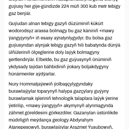
guýusy her gije-gündizde 224 müň 300 kub metr tebigy
gaz berýär.
Guýudan alnan tebigy gazyň düzüminiň kükürt
wodorodsyz arassa bolmagy bu gaz käniniň «mawy
ýangyjynyň» iň esasy aýratynlygydyr. Bu bolsa gaz
guýusyndan alynjak tebigy gazyň hili babatynda dünýä
ülňüleriniň ölçeglerine doly laýyk bolmagyny
şertlendirýär. Elbetde, bu gaz guýusynyň önüminiň
ykdysady taýdan bähbidiniň ýokary boljakdygyny
hünärmenler aýdýarlar.
Nury Hommatjaýewiň ýolbaşçylygyndaky
burawlaýjylar toparynyň halypa gazçylary guýyny
burawlamak işleriniň tehnologik talaplara laýyk ýerine
ýetirilip, «mawy ýangyjyň» akymynyň alynmagynda
zähmet göreldesini görkezdiler. Gazanylan üstünlikde
müdirligiň meýdança geology Abdyrahym
Atanepesowyň, burawlaýjylar Arazmet Ýusubowyň,