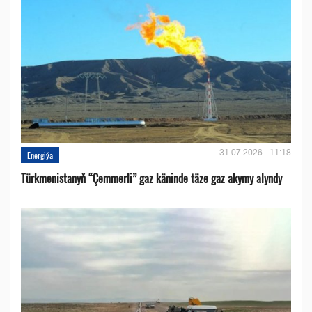
31.07.2026 - 11:18
Energiýa
Türkmenistanyň “Çemmerli” gaz käninde täze gaz akymy alyndy