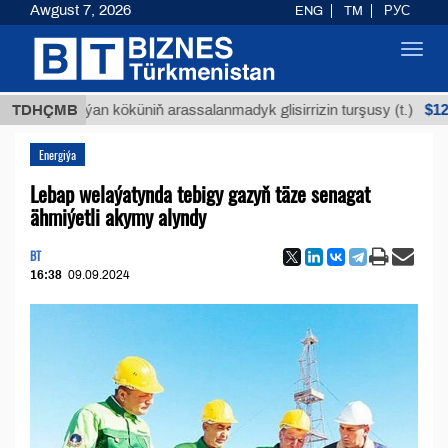
Awgust 7, 2026
ENG
TM
РУС
Toggl
navig
$12935,18
TDHÇMB
Buýan köküniň arassalanmadyk glisirrizin turşusy (t.)
Energiýa
Lebap welaýatynda tebigy gazyň täze senagat
ähmiýetli akymy alyndy
BT
16:38
09.09.2024