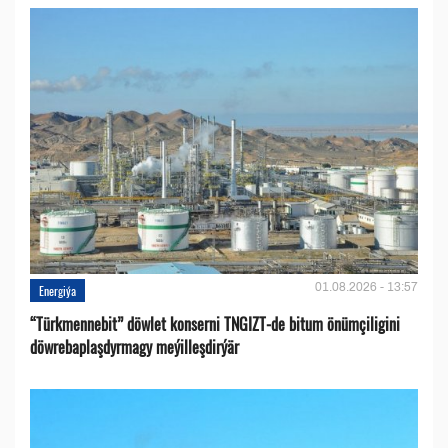
01.08.2026 - 13:57
Energiýa
“Türkmennebit” döwlet konserni TNGIZT-de bitum önümçiligini
döwrebaplaşdyrmagy meýilleşdirýär