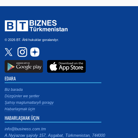
© 2026 BT. Ähli hukuklar goralandyr.
EDARA
Biz barada
Düzgünler we şertler
Şahsy maglumatlaryň goragy
Habarlaşmak üçin
HABARLAŞMAK ÜÇIN
info@business.com.tm
A.Nyýazow şaýoly 157, Aşgabat, Türkmenistan, 744000