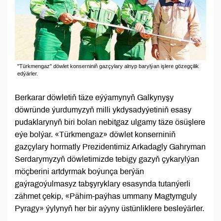
"Türkmengaz" döwlet konserniniň gazçylary alnyp barylýan işlere gözegçilik
edýärler.
Berkarar döwletiň täze eýýamynyň Galkynyşy
döwründe ýurdumyzyň milli ykdysadyýetiniň esasy
pudaklarynyň biri bolan nebitgaz ulgamy täze ösüşlere
eýe bolýar. «Türkmengaz» döwlet konserniniň
gazçylary hormatly Prezidentimiz Arkadagly Gahryman
Serdarymyzyň döwletimizde tebigy gazyň çykarylýan
möçberini artdyrmak boýunça berýän
gaýragoýulmasyz tabşyryklary esasynda tutanýerli
zähmet çekip, «Pähim-paýhas ummany Magtymguly
Pyragy» ýylynyň her bir aýyny üstünliklere besleýärler.