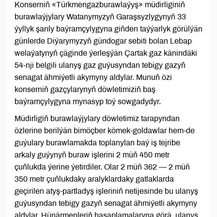
Konserniň «Türkmengazburawlaýyş» müdirliginiň
burawlaýjylary Watanymyzyň Garaşsyzlygynyň 33
ýyllyk şanly baýramçylygyna giňden taýýarlyk görülýän
günlerde Diýarymyzyň gündogar sebiti bolan Lebap
welaýatynyň çäginde ýerleşýän Çartak gaz känindäki
54-nji belgili ulanyş gaz guýusyndan tebigy gazyň
senagat ähmiýetli akymyny aldylar. Munuň özi
konserniň gazçylarynyň döwletimiziň baş
baýramçylygyna mynasyp toý sowgadydyr.
Müdirligiň burawlaýjylary döwletimiz tarapyndan
özlerine berilýän bimöçber kömek-goldawlar hem-de
guýulary burawlamakda toplanylan baý iş tejribe
arkaly guýynyň buraw işlerini 2 müň 450 metr
çuňlukda ýerine ýetirdiler. Olar 2 müň 362 — 2 müň
350 metr çuňlukdaky aralyklardaky gatlaklarda
geçirilen atyş-partladyş işleriniň netijesinde bu ulanyş
guýusyndan tebigy gazyň senagat ähmiýetli akymyny
aldylar. Hünärmenleriň hasaplamalaryna görä, ulanyş