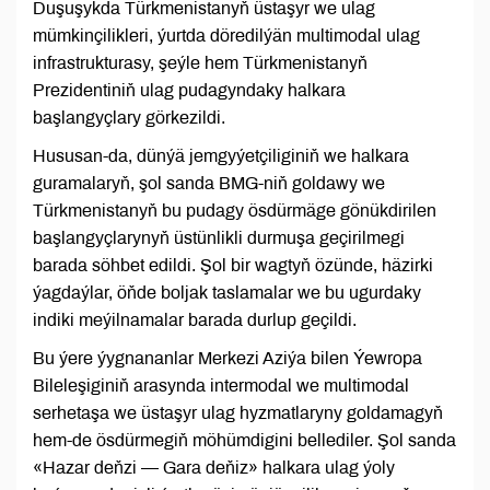
Duşuşykda Türkmenistanyň üstaşyr we ulag
mümkinçilikleri, ýurtda döredilýän multimodal ulag
infrastrukturasy, şeýle hem Türkmenistanyň
Prezidentiniň ulag pudagyndaky halkara
başlangyçlary görkezildi.
Hususan-da, dünýä jemgyýetçiliginiň we halkara
guramalaryň, şol sanda BMG-niň goldawy we
Türkmenistanyň bu pudagy ösdürmäge gönükdirilen
başlangyçlarynyň üstünlikli durmuşa geçirilmegi
barada söhbet edildi. Şol bir wagtyň özünde, häzirki
ýagdaýlar, öňde boljak taslamalar we bu ugurdaky
indiki meýilnamalar barada durlup geçildi.
Bu ýere ýygnananlar Merkezi Aziýa bilen Ýewropa
Bileleşiginiň arasynda intermodal we multimodal
serhetaşa we üstaşyr ulag hyzmatlaryny goldamagyň
hem-de ösdürmegiň möhümdigini bellediler. Şol sanda
«Hazar deňzi — Gara deňiz» halkara ulag ýoly