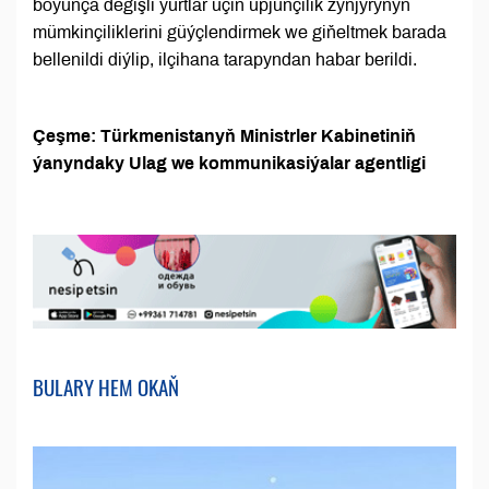
boýunça degişli ýurtlar üçin üpjünçilik zynjyrynyň
mümkinçiliklerini güýçlendirmek we giňeltmek barada
bellenildi diýlip, ilçihana tarapyndan habar berildi.
Çeşme: Türkmenistanyň Ministrler Kabinetiniň
ýanyndaky Ulag we kommunikasiýalar agentligi
BULARY HEM OKAŇ