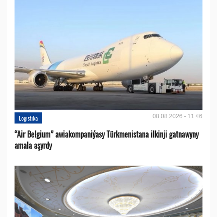
08.08.2026 - 11:46
Logistika
“Air Belgium” awiakompaniýasy Türkmenistana ilkinji gatnawyny
amala aşyrdy