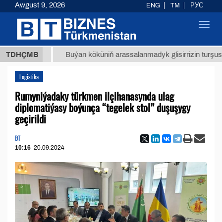
Awgust 9, 2026
ENG
TM
РУС
Toggl
navig
 ТМТ
$
TDHÇMB
Buýan köküniň arassalanmadyk glisirrizin turşusy (t.)
Logistika
Rumyniýadaky türkmen ilçihanasynda ulag
diplomatiýasy boýunça “tegelek stol” duşuşygy
geçirildi
BT
10:16
20.09.2024