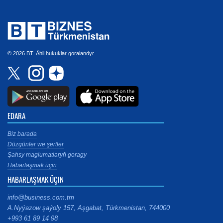
© 2026 BT. Ähli hukuklar goralandyr.
EDARA
Biz barada
Düzgünler we şertler
Şahsy maglumatlaryň goragy
Habarlaşmak üçin
HABARLAŞMAK ÜÇIN
info@business.com.tm
A.Nyýazow şaýoly 157, Aşgabat, Türkmenistan, 744000
+993 61 89 14 98