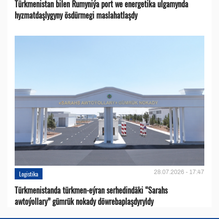
Türkmenistan bilen Rumyniýa port we energetika ulgamynda
hyzmatdaşlygyny ösdürmegi maslahatlaşdy
28.07.2026 - 17:47
Logistika
Türkmenistanda türkmen-eýran serhedindäki “Sarahs
awtoýollary” gümrük nokady döwrebaplaşdyryldy