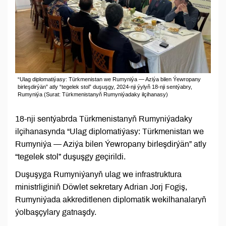
“Ulag diplomatiýasy: Türkmenistan we Rumyniýa — Aziýa bilen Ýewropany
birleşdirýän” atly “tegelek stol” duşuşgy, 2024-nji ýylyň 18-nji sentýabry,
Rumyniýa (Surat: Türkmenistanyň Rumyniýadaky ilçihanasy)
18-nji sentýabrda Türkmenistanyň Rumyniýadaky
ilçihanasynda “Ulag diplomatiýasy: Türkmenistan we
Rumyniýa — Aziýa bilen Ýewropany birleşdirýän” atly
“tegelek stol” duşuşgy geçirildi.
Duşuşyga Rumyniýanyň ulag we infrastruktura
ministrliginiň Döwlet sekretary Adrian Jorj Fogiş,
Rumyniýada akkreditlenen diplomatik wekilhanalaryň
ýolbaşçylary gatnaşdy.