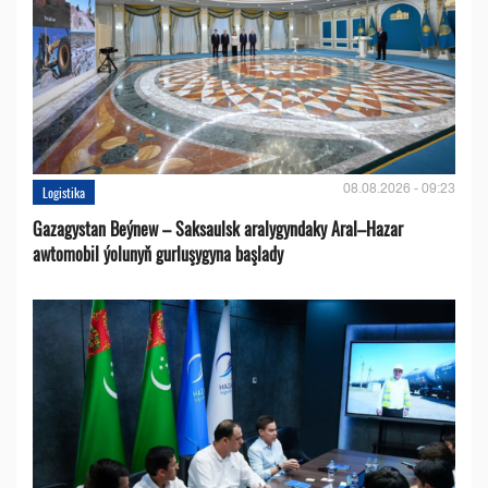
08.08.2026 - 09:23
Logistika
Gazagystan Beýnew – Saksaulsk aralygyndaky Aral–Hazar
awtomobil ýolunyň gurluşygyna başlady