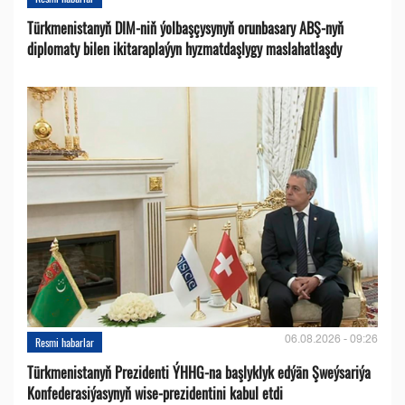
Türkmenistanyň DIM-niň ýolbaşçysynyň orunbasary ABŞ-nyň
diplomaty bilen ikitaraplaýyn hyzmatdaşlygy maslahatlaşdy
06.08.2026 - 09:26
Resmi habarlar
Türkmenistanyň Prezidenti ÝHHG-na başlyklyk edýän Şweýsariýa
Konfederasiýasynyň wise-prezidentini kabul etdi