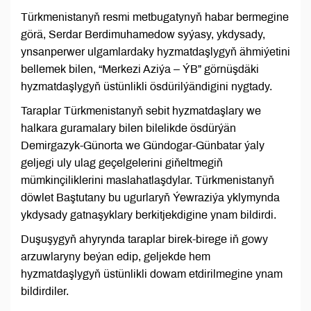
Türkmenistanyň resmi metbugatynyň habar bermegine
görä, Serdar Berdimuhamedow syýasy, ykdysady,
ynsanperwer ulgamlardaky hyzmatdaşlygyň ähmiýetini
bellemek bilen, “Merkezi Aziýa – ÝB” görnüşdäki
hyzmatdaşlygyň üstünlikli ösdürilýändigini nygtady.
Taraplar Türkmenistanyň sebit hyzmatdaşlary we
halkara guramalary bilen bilelikde ösdürýän
Demirgazyk-Günorta we Gündogar-Günbatar ýaly
geljegi uly ulag geçelgelerini giňeltmegiň
mümkinçiliklerini maslahatlaşdylar. Türkmenistanyň
döwlet Baştutany bu ugurlaryň Ýewraziýa yklymynda
ykdysady gatnaşyklary berkitjekdigine ynam bildirdi.
Duşuşygyň ahyrynda taraplar birek-birege iň gowy
arzuwlaryny beýan edip, geljekde hem
hyzmatdaşlygyň üstünlikli dowam etdirilmegine ynam
bildirdiler.