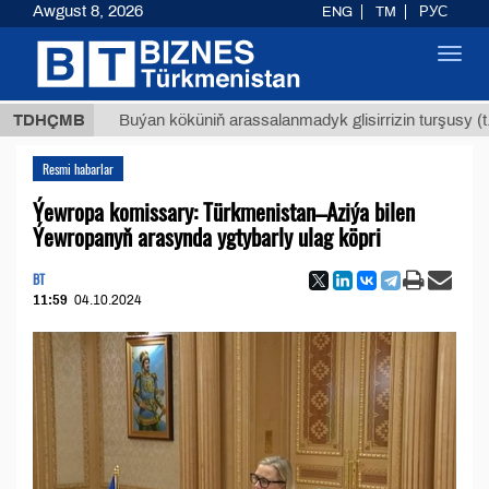
Awgust 8, 2026
ENG
TM
РУС
Toggl
navig
Т
$129
TDHÇMB
Buýan köküniň arassalanmadyk glisirrizin turşusy (t.)
Resmi habarlar
Ýewropa komissary: Türkmenistan–Aziýa bilen
Ýewropanyň arasynda ygtybarly ulag köpri
BT
11:59
04.10.2024