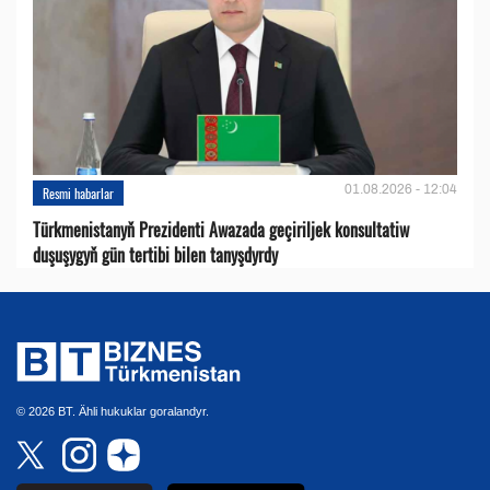
01.08.2026 - 12:04
Resmi habarlar
Türkmenistanyň Prezidenti Awazada geçiriljek konsultatiw
duşuşygyň gün tertibi bilen tanyşdyrdy
© 2026 BT. Ähli hukuklar goralandyr.