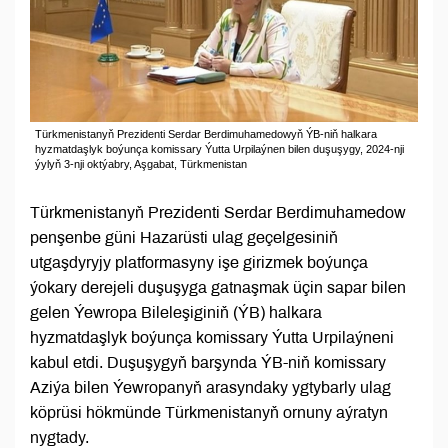
Türkmenistanyň Prezidenti Serdar Berdimuhamedowyň ÝB-niň halkara
hyzmatdaşlyk boýunça komissary Ýutta Urpilaýnen bilen duşuşygy, 2024-nji
ýylyň 3-nji oktýabry, Aşgabat, Türkmenistan
Türkmenistanyň Prezidenti Serdar Berdimuhamedow
penşenbe güni Hazarüsti ulag geçelgesiniň
utgaşdyryjy platformasyny işe girizmek boýunça
ýokary derejeli duşuşyga gatnaşmak üçin sapar bilen
gelen Ýewropa Bileleşiginiň (ÝB) halkara
hyzmatdaşlyk boýunça komissary Ýutta Urpilaýneni
kabul etdi. Duşuşygyň barşynda ÝB-niň komissary
Aziýa bilen Ýewropanyň arasyndaky ygtybarly ulag
köprüsi hökmünde Türkmenistanyň ornuny aýratyn
nygtady.