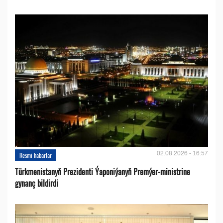
02.08.2026 - 16:57
Resmi habarlar
Türkmenistanyň Prezidenti Ýaponiýanyň Premýer-ministrine
gynanç bildirdi