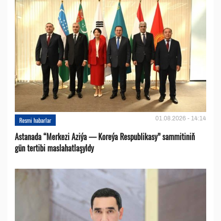
01.08.2026 - 14:14
Resmi habarlar
Astanada “Merkezi Aziýa — Koreýa Respublikasy” sammitiniň
gün tertibi maslahatlaşyldy