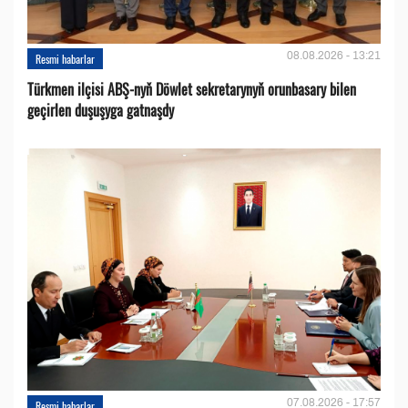
08.08.2026 - 13:21
Resmi habarlar
Türkmen ilçisi ABŞ-nyň Döwlet sekretarynyň orunbasary bilen
geçirlen duşuşyga gatnaşdy
07.08.2026 - 17:57
Resmi habarlar