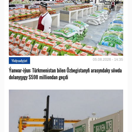
05.08.2026 - 14:35
Ykdysadyýet
Ýanwar-iýun: Türkmenistan bilen Özbegistanyň arasyndaky söwda
dolanyşygy $598 milliondan geçdi