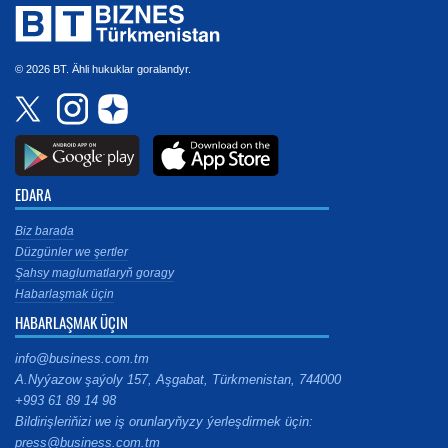
© 2026 BT. Ähli hukuklar goralandyr.
EDARA
Biz barada
Düzgünler we şertler
Şahsy maglumatlaryň goragy
Habarlaşmak üçin
HABARLAŞMAK ÜÇIN
info@business.com.tm
A.Nyýazow şaýoly 157, Aşgabat, Türkmenistan, 744000
+993 61 89 14 98
Bildirişleriňizi we iş orunlaryňyzy ýerleşdirmek üçin:
press@business.com.tm