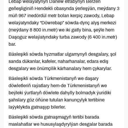
Lebap welaýatynyň Dänew etrabynyň Berzen
geňeşliginiň Hendekli obasynda ýerleşýän, meýdany 3
müň 967 inedördül metr bolan kerpiç zawody, Lebap
welaýatyndaky “Döwrebap” söwda-dynç alyş merkezi
(meýdany 8 800 in.metr) we iki gatly bina, şeýle hem
Daşoguz welaýatyndaky turba zawody (6 400 in.metr)
bar.
Bäsleşikli söwda hyzmatlar ulgamynyň desgalary, şol
sanda dükanlar, kafeler, naharhanalar, edara ediş
desgalary we önümçilik kärhanalary hem çykarylar.
Bäsleşikli söwda Türkmenistanyň we daşary
döwletleriň raýatlary hem-de Türkmenistanyň we
beýleki ýurtlaryň döwlete dahylly bolmadyk ýuridiki
şahslary göz öňüne tutulan kanunçylyk tertibine
laýyklykda gatnaşyp bilerler.
Bäsleşikli söwda gatnaşmagyň tertibi barada
maslahatlar we hususylaşdyrylýan desgalar barada