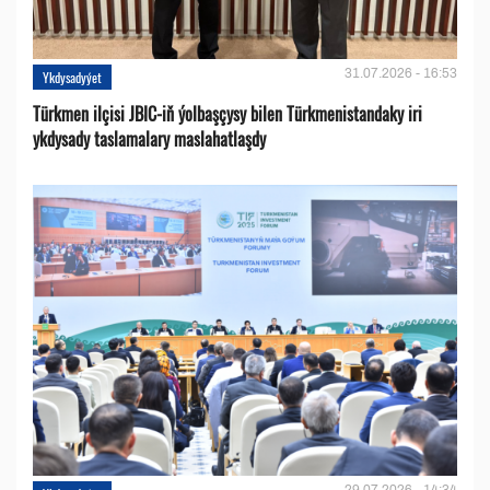
31.07.2026 - 16:53
Ykdysadyýet
Türkmen ilçisi JBIC-iň ýolbaşçysy bilen Türkmenistandaky iri
ykdysady taslamalary maslahatlaşdy