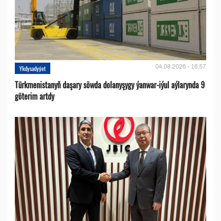
04.08.2026 - 16:57
Ykdysadyýet
Türkmenistanyň daşary söwda dolanyşygy ýanwar-iýul aýlarynda 9
göterim artdy