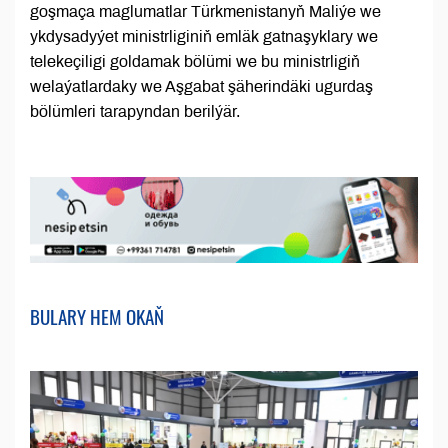
goşmaça maglumatlar Türkmenistanyň Maliýe we
ykdysadyýet ministrliginiň emläk gatnaşyklary we
telekeçiligi goldamak bölümi we bu ministrligiň
welaýatlardaky we Aşgabat şäherindäki ugurdaş
bölümleri tarapyndan berilýär.
BULARY HEM OKAŇ