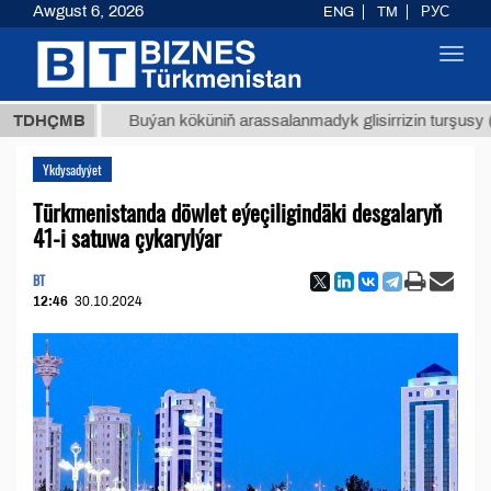
Awgust 6, 2026
ENG
TM
РУС
Toggl
navig
МТ
$12
TDHÇMB
Buýan köküniň arassalanmadyk glisirrizin turşusy (t.)
Ykdysadyýet
Türkmenistanda döwlet eýeçiligindäki desgalaryň
41-i satuwa çykarylýar
BT
12:46
30.10.2024