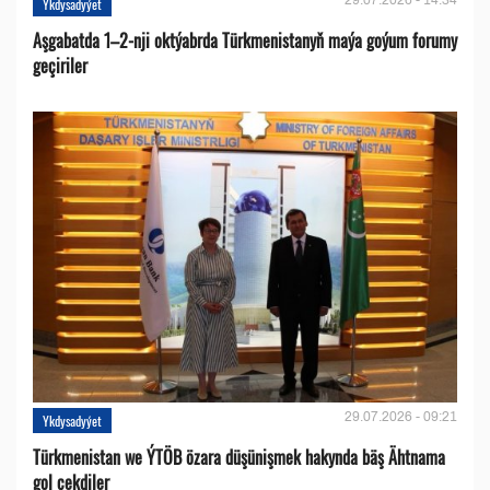
29.07.2026 - 14:34
Ykdysadyýet
Aşgabatda 1–2-nji oktýabrda Türkmenistanyň maýa goýum forumy
geçiriler
29.07.2026 - 09:21
Ykdysadyýet
Türkmenistan we ÝTÖB özara düşünişmek hakynda bäş Ähtnama
gol çekdiler