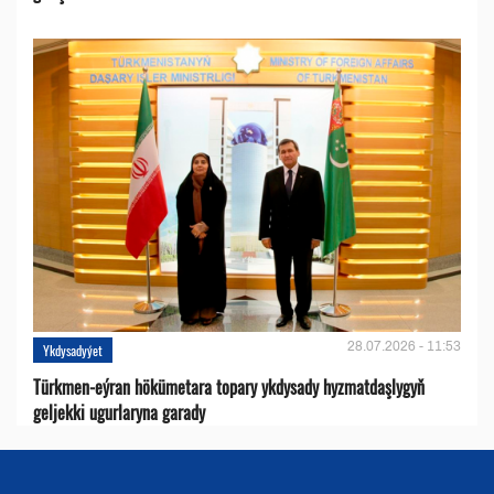
28.07.2026 - 11:53
Ykdysadyýet
Türkmen-eýran hökümetara topary ykdysady hyzmatdaşlygyň
geljekki ugurlaryna garady