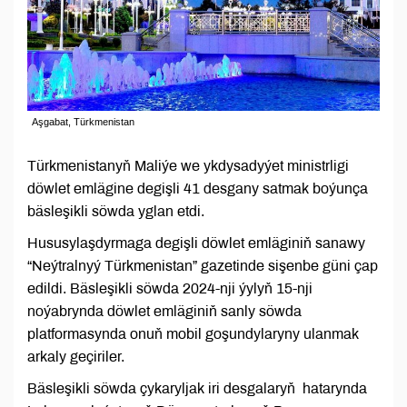
Aşgabat, Türkmenistan
Türkmenistanyň Maliýe we ykdysadyýet ministrligi
döwlet emlägine degişli 41 desgany satmak boýunça
bäsleşikli söwda yglan etdi.
Hususylaşdyrmaga degişli döwlet emläginiň sanawy
“Neýtralnyý Türkmenistan” gazetinde sişenbe güni çap
edildi. Bäsleşikli söwda 2024-nji ýylyň 15-nji
noýabrynda döwlet emläginiň sanly söwda
platformasynda onuň mobil goşundylaryny ulanmak
arkaly geçiriler.
Bäsleşikli söwda çykaryljak iri desgalaryň hatarynda