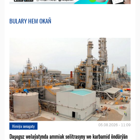
BULARY HEM OKAŇ
05.08.2026 - 11:09
Himiýa senagaty
Daşoguz welaýatynda ammiak selitrasyny we karbamid öndürýän