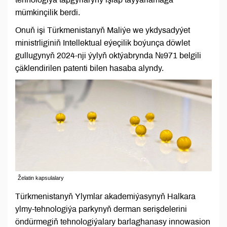
mümkinçilik berdi.
Onuň işi Türkmenistanyň Maliýe we ykdysadyýet
ministrliginiň Intellektual eýeçilik boýunça döwlet
gullugynyň 2024-nji ýylyň oktýabrynda №971 belgili
çäklendirilen patenti bilen hasaba alyndy.
Želatin kapsulalary
Türkmenistanyň Ylymlar akademiýasynyň Halkara
ylmy-tehnologiýa parkynyň derman serişdelerini
öndürmegiň tehnologiýalary barlaghanasy innowasion