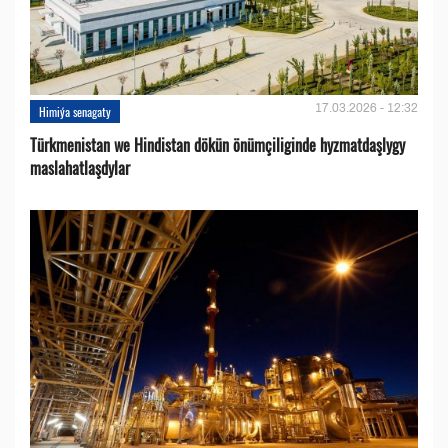
17.03.2026 - 12:32
Himiýa senagaty
Türkmenistan we Hindistan dökün önümçiliginde hyzmatdaşlygy
maslahatlaşdylar