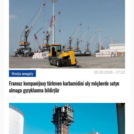
25.05.2026 - 17:22
Himiýa senagaty
Fransuz kompaniýasy türkmen karbamidini uly möçberde satyn
almaga gyzyklanma bildirýär