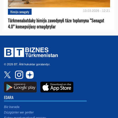
13.03.2026 - 12:21
Himiýa senagaty
Türkmenabatdaky himiýa zawodynyň täze toplumyna “Senagat
4.0” konsepsiýasy ornaşdyrylar
© 2026 BT. Ähli hukuklar goralandyr.
EDARA
Biz barada
Düzgünler we şertler
Şahsy maglumatlaryň goragy