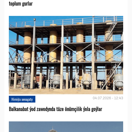
toplum gurlar
04.07.2026 - 12:43
Himiýa senagaty
Balkanabat ýod zawodynda täze önümçilik ýola goýlar