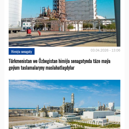
03.04.2026 - 13:06
Himiýa senagaty
Türkmenistan we Özbegistan himiýa senagatynda täze maýa
goýum taslamalaryny maslahatlaşdylar