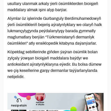
usullary ulanmak arkaly ýerli ösümliklerden bioişjeň
maddalary almak işini alyp barýar.
Alymlar öz işlerinde Gurbanguly Berdimuhamedowyň
ýerli ösümlikleriň bejeriş aýratynlyklary we olaryň halk
lukmançylygynda peýdalanylyşy barada gymmatly
maglumatlary berýän “Türkmenistanyň dermanlyk
ösümlikleri” atly ensiklopedik kitabyna daýanýarlar.
Köpetdag sebitlerinde giňden ýaýran ösümlik bolan
zylçaly ýowşan bioişjeň maddalara baýdyr we
antioksidant aýratynlyklaryna eýedir. Bu bolsa dümew
we çiş kesellerine garşy dermanlar taýýarlanylanda
netijelidir.