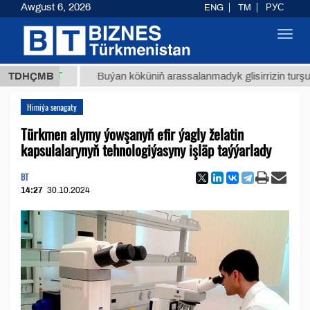
Awgust 6, 2026
ENG
TM
РУС
Toggl
navig
8 ТМТ
TDHÇMB
Buýan köküniň arassalanmadyk glisirrizin turşusy (t.)
Himiýa senagaty
Türkmen alymy ýowşanyň efir ýagly želatin
kapsulalarynyň tehnologiýasyny işläp taýýarlady
BT
14:27
30.10.2024