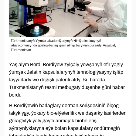
Türkmenistanyň Ylymlar akademiýasynyň Himiýa institutynyň
labarotoriýasynda gözleg-barlag işiniň alnyp barylýan pursady, Aşgabat,
Türkmenistan.
Ýaş alym Berdi Berdiýew zylçaly ýowşanyň efir ýagly
ýumşak želatin kapsulalarynyň tehnologiýasyny işläp
taýýarlady we degişli patenti aldy. Bu barada
Türkmenistanyň resmi metbugaty duşenbe güni habar
berdi.
B.Berdiýewiň barlaglary derman serişdesiniň ölçeg
takyklygy, ýokary bio-elýeterlilik we daşarky täsirlerden
goraglylyk ýaly gaýtalanmajak biobejeriş
aýratynlyklaryna eýe bolan kapsulalary öndürmegiň
tehnologiýa tapgyrlaryny işläp taýýarlamaga