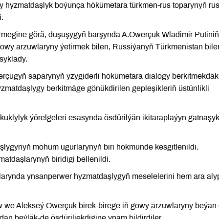
y hyzmatdaşlyk boýunça hökümetara türkmen-rus toparynyň ru
.
rmegine görä, duşuşygyň barşynda A.Owerçuk Wladimir Putini
gowy arzuwlaryny ýetirmek bilen, Russiýanyň Türkmenistan bil
ssyklady.
çugyň saparynyň yzygiderli hökümetara dialogy berkitmekdäk
zmatdaşlygy berkitmäge gönükdirilen gepleşikleriň üstünlikli
klylyk ýörelgeleri esasynda ösdürilýän ikitaraplaýyn gatnaşyk
ygynyň möhüm ugurlarynyň biri hökmünde kesgitlenildi.
daşlarynyň biridigi bellenildi.
mlarynda ynsanperwer hyzmatdaşlygyň meselelerini hem ara aly
e Alekseý Owerçuk birek-birege iň gowy arzuwlaryny beýan 
n beýläk-de ösdüriljekdigine ynam bildirdiler.