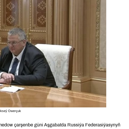
lekseý Owerçuk
amedow çarşenbe güni Aşgabatda Russiýa Federasiýasynyň