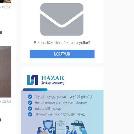
- 09:26
a
i
Biznes täzelikleriňizi bize ýollaň!
UGRATMAK
- 12:04
n