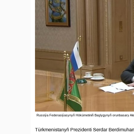
Russiýa Federasiýasynyň Hökümetiniň Başlygynyň orunbasary A
Türkmenistanyň Prezidenti Serdar Berdimuh