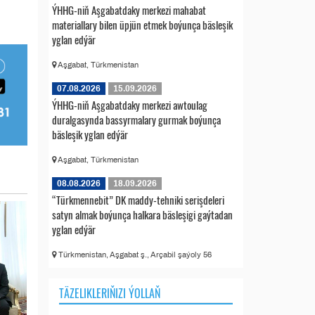
ÝHHG-niň Aşgabatdaky merkezi mahabat
materiallary bilen üpjün etmek boýunça bäsleşik
yglan edýär
Aşgabat, Türkmenistan
07.08.2026
15.09.2026
ÝHHG-niň Aşgabatdaky merkezi awtoulag
duralgasynda bassyrmalary gurmak boýunça
bäsleşik yglan edýär
Aşgabat, Türkmenistan
08.08.2026
18.09.2026
“Türkmennebit” DK maddy-tehniki serişdeleri
satyn almak boýunça halkara bäsleşigi gaýtadan
yglan edýär
Türkmenistan, Aşgabat ş., Arçabil şaýoly 56
TÄZELIKLERIŇIZI ÝOLLAŇ