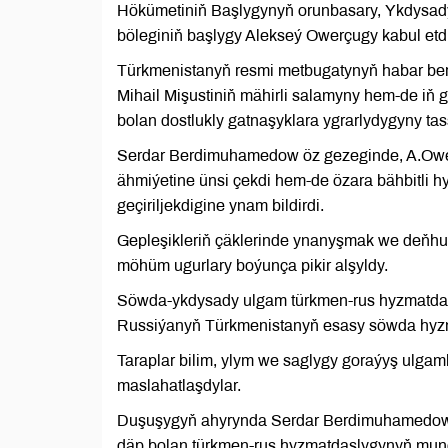
Hökümetiniň Başlygynyň orunbasary, Ykdysad
böleginiň başlygy Alekseý Owerçugy kabul etdi
Türkmenistanyň resmi metbugatynyň habar be
Mihail Mişustiniň mähirli salamyny hem-de iň 
bolan dostlukly gatnaşyklara ygrarlydygyny ta
Serdar Berdimuhamedow öz gezeginde, A.Ower
ähmiýetine ünsi çekdi hem-de özara bähbitli hy
geçiriljekdigine ynam bildirdi.
Gepleşikleriň çäklerinde ynanyşmak we deňhuku
möhüm ugurlary boýunça pikir alşyldy.
Söwda-ykdysady ulgam türkmen-rus hyzmatdaşl
Russiýanyň Türkmenistanyň esasy söwda hyzmat
Taraplar bilim, ylym we saglygy goraýyş ulga
maslahatlaşdylar.
Duşuşygyň ahyrynda Serdar Berdimuhamedow w
däp bolan türkmen-rus hyzmatdaşlygynyň munda