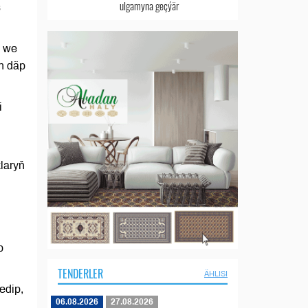
ulgamyna geçýär
s
ň we
en däp
i
laryň
p
TENDERLER
ÄHLISI
edip,
06.08.2026
27.08.2026