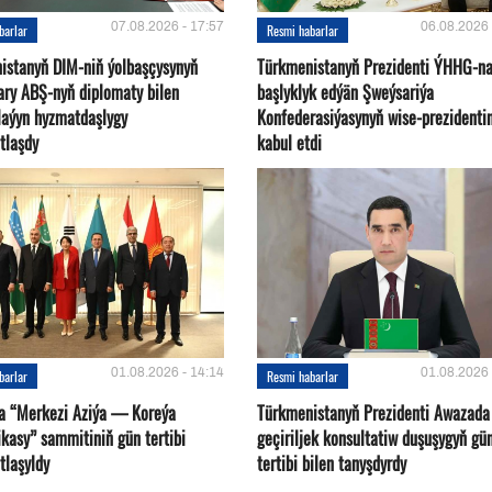
07.08.2026 - 17:57
06.08.2026 
barlar
Resmi habarlar
istanyň DIM-niň ýolbaşçysynyň
Türkmenistanyň Prezidenti ÝHHG-n
ary ABŞ-nyň diplomaty bilen
başlyklyk edýän Şweýsariýa
plaýyn hyzmatdaşlygy
Konfederasiýasynyň wise-prezidentin
tlaşdy
kabul etdi
01.08.2026 - 14:14
01.08.2026 
barlar
Resmi habarlar
a “Merkezi Aziýa — Koreýa
Türkmenistanyň Prezidenti Awazada
kasy” sammitiniň gün tertibi
geçiriljek konsultatiw duşuşygyň gü
tlaşyldy
tertibi bilen tanyşdyrdy