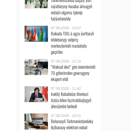
Türkmenistanda daşary ýurt
raýatlaryny hasaba almagyň
onlaýn ulgamy işlenip
taýýarlanyldy
07.08.2026 - 13:07
Bakuda TDG-ä agza ýurtlaryň
öňdebaryjy seljeriş
merkezleriniň maslahaty
geçiriler
07.08.2026 - 12:14
“Maksat deri” gön önümleriniň
70 göterimden gowragyny
eksport etdi
07.08.2026 - 11:42
Irakliý Kobahidze Merkezi
Aziýa bilen hyzmatdaşlygyň
ähmiýetini belledi
07.08.2026 - 10:01
Belarusyň Türkmenistandaky
ilçihanasy elektron nobat