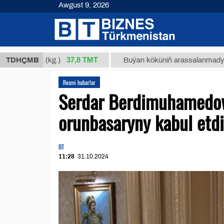
Awgust 9, 2026
37,8 ТМТ
 34/1 (kg.)
TDHÇMB
Buýan köküniň arassalanmadyk glisirriz
Resmi habarlar
Serdar Berdimuhamedow
orunbasaryny kabul etdi
BT
11:28
31.10.2024