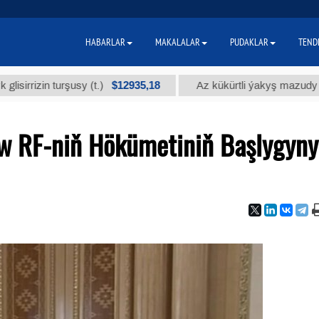
HABARLAR
MAKALALAR
PUDAKLAR
TEND
$12935,18
$3
in turşusy (t.)
Az kükürtli ýakyş mazudy (t.)
 RF-niň Hökümetiniň Başlygyn