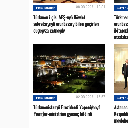
08.08.2026 - 13:21
Resmi habarlar
Resmi ha
Türkmen ilçisi ABŞ-nyň Döwlet
Türkmen
sekretarynyň orunbasary bilen geçirlen
orunbas
duşuşyga gatnaşdy
ikitara
maslaha
02.08.2026 - 16:57
Resmi habarlar
Resmi ha
Türkmenistanyň Prezidenti Ýaponiýanyň
Astanad
Premýer-ministrine gynanç bildirdi
Respubli
maslaha