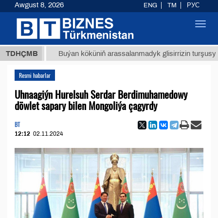
Awgust 8, 2026
ENG
TM
РУС
Toggl
navig
МТ
$12
TDHÇMB
Buýan köküniň arassalanmadyk glisirrizin turşusy (t.)
Resmi habarlar
Uhnaagiýn Hurelsuh Serdar Berdimuhamedowy
döwlet sapary bilen Mongoliýa çagyrdy
BT
12:12
02.11.2024