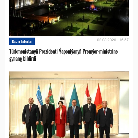
02.08.2026 - 16:57
Resmi habarlar
Türkmenistanyň Prezidenti Ýaponiýanyň Premýer-ministrine
gynanç bildirdi