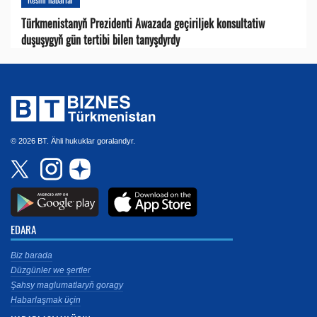
Türkmenistanyň Prezidenti Awazada geçiriljek konsultatiw
duşuşygyň gün tertibi bilen tanyşdyrdy
© 2026 BT. Ähli hukuklar goralandyr.
EDARA
Biz barada
Düzgünler we şertler
Şahsy maglumatlaryň goragy
Habarlaşmak üçin