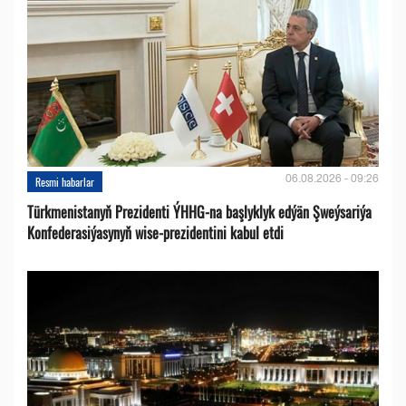
06.08.2026 - 09:26
Resmi habarlar
Türkmenistanyň Prezidenti ÝHHG-na başlyklyk edýän Şweýsariýa
Konfederasiýasynyň wise-prezidentini kabul etdi