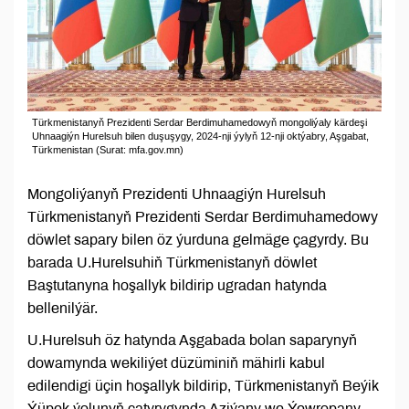
Türkmenistanyň Prezidenti Serdar Berdimuhamedowyň mongoliýaly kärdeşi
Uhnaagiýn Hurelsuh bilen duşuşygy, 2024-nji ýylyň 12-nji oktýabry, Aşgabat,
Türkmenistan (Surat: mfa.gov.mn)
Mongoliýanyň Prezidenti Uhnaagiýn Hurelsuh
Türkmenistanyň Prezidenti Serdar Berdimuhamedowy
döwlet sapary bilen öz ýurduna gelmäge çagyrdy. Bu
barada U.Hurelsuhiň Türkmenistanyň döwlet
Baştutanyna hoşallyk bildirip ugradan hatynda
bellenilýär.
U.Hurelsuh öz hatynda Aşgabada bolan saparynyň
dowamynda wekiliýet düzüminiň mähirli kabul
edilendigi üçin hoşallyk bildirip, Türkmenistanyň Beýik
Ýüpek ýolunyň çatyrygynda Aziýany we Ýewropany