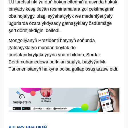
U.Hurelsuh iki ýurduň hökümetleriniň arasynda hukuk
binýady kesgitleýän resminamalara gol çekilmeginiň
oba hojalygy, ulag, syýahatçylyk we medeniýet ýaly
ugurlarda özara ykdysady gatnaşyklary ösdürmäge
şert döretjekdigini belledi.
Mongoliýanyň Prezidenti hatynyň soňunda
gatnaşyklaryň mundan beýläk-de
pugtalandyryljakdygyna ynam bildirip, Serdar
Berdimuhamedowa berk jan saglyk, bagtyýarlyk,
Türkmenistanyň halkyna bolsa gülläp ösüş arzuw etdi.
BULARY HEM OKAŇ