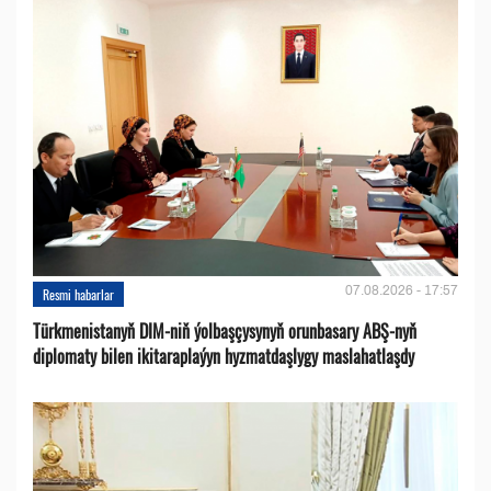
07.08.2026 - 17:57
Resmi habarlar
Türkmenistanyň DIM-niň ýolbaşçysynyň orunbasary ABŞ-nyň
diplomaty bilen ikitaraplaýyn hyzmatdaşlygy maslahatlaşdy