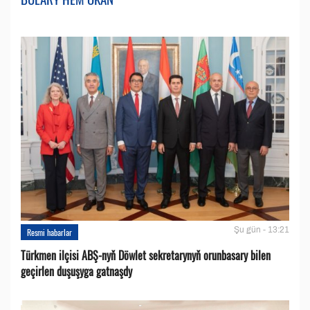
Şu gün - 13:21
Resmi habarlar
Türkmen ilçisi ABŞ-nyň Döwlet sekretarynyň orunbasary bilen
geçirlen duşuşyga gatnaşdy