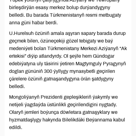
birleşdirýän esasy merkez bolup durýandygyny
belledi. Bu barada Türkmenistanyň resmi metbugaty
anna güni habar berdi.
U.Hurelsuh özüniň amala aşyran sapary barada durup
geçmek bilen, özüneçekiji gözel tebigaty we baý
medeniýeti bolan Türkmenistany Merkezi Aziýanyň “Ak
ertekisi” diýip atlandyrdy. Ol şeýle hem Gündogar
edebiýatyna uly täsirini ýetiren Magtymguly Pyragynyň
doglan gününiň 300 ýyllygy mynasybetli geçirilen
çärelere özüniň gatnaşandygyna örän şatdygyny
belledi.
Mongoliýanyň Prezidenti gepleşikleriň ýakymly we
netijeli ýagdaýda üstünlikli geçirilendigini nygtady.
Olaryň jemleri boýunça döwletara gatnaşyklary we
hyzmatdaşlygy hakynda Bilelikdäki Beýannama kabul
edildi.