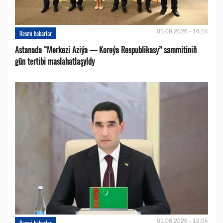
01.08.2026 - 14:14
Resmi habarlar
Astanada “Merkezi Aziýa — Koreýa Respublikasy” sammitiniň
gün tertibi maslahatlaşyldy
01.08.2026 - 12:04
Resmi habarlar