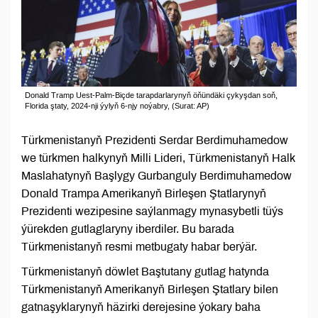
Donald Tramp Uest-Palm-Biçde tarapdarlarynyň öňündäki çykyşdan soň,
Florida ştaty, 2024-nji ýylyň 6-njy noýabry, (Surat: AP)
Türkmenistanyň Prezidenti Serdar Berdimuhamedow
we türkmen halkynyň Milli Lideri, Türkmenistanyň Halk
Maslahatynyň Başlygy Gurbanguly Berdimuhamedow
Donald Trampa Amerikanyň Birleşen Ştatlarynyň
Prezidenti wezipesine saýlanmagy mynasybetli tüýs
ýürekden gutlaglaryny iberdiler. Bu barada
Türkmenistanyň resmi metbugaty habar berýär.
Türkmenistanyň döwlet Baştutany gutlag hatynda
Türkmenistanyň Amerikanyň Birleşen Ştatlary bilen
gatnaşyklarynyň häzirki derejesine ýokary baha