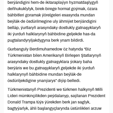
berýändigini hem-de ikitaraplaýyn hyzmatdaşlygyň
deňhukuklylyk, birek-birege hormat goýmak, özara
bähbitleri goramak ýörelgeleri esasynda mundan
beýläk-de ösdürilmegine uly ähmiýet berýändigini
belläp, ýurtlaryň arasyndaky dostlukly gatnaşyklaryň
iki ýurduň halklarynyň bähbidine geljekde has-da
pugtalandyryljakdygyna berk ynam bildirdi.
Gurbanguly Berdimuhamedow öz hatynda “Biz
Türkmenistan bilen Amerikanyň Birleşen Ştatlarynyň
arasyndaky dostlukly gatnaşyklara ýokary baha
berýäris we bu gatnaşyklaryň geljekde iki ýurduň
halklarynyň bähbidine mundan beýläk-de
ösdüriljekdigine ynanýarys” diýip belledi.
Türkmenistanyň Prezidenti we türkmen halkynyň Milli
Lideri mümkinçilikden peýdalanyp, saýlanan Prezident
Donald Trampa tüýs ýürekden berk jan saglyk,
bagtyýarlyk, ähli başlangyçlarynda üstünlikleri arzuw