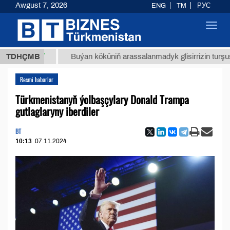
Awgust 7, 2026
ENG
TM
РУС
Toggl
navig
8 ТМТ
TDHÇMB
Buýan köküniň arassalanmadyk glisirrizin turşusy (t.)
Resmi habarlar
Türkmenistanyň ýolbaşçylary Donald Trampa
gutlaglaryny iberdiler
BT
10:13
07.11.2024