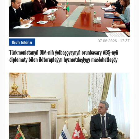
07.08.2026 - 17:57
Resmi habarlar
Türkmenistanyň DIM-niň ýolbaşçysynyň orunbasary ABŞ-nyň
diplomaty bilen ikitaraplaýyn hyzmatdaşlygy maslahatlaşdy