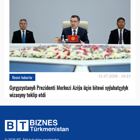
31.07.2026 - 19:23
Resmi habarlar
Gyrgyzystanyň Prezidenti Merkezi Aziýa üçin bitewi syýahatçylyk
wizasyny teklip etdi
© 2026 BT. Ähli hukuklar goralandyr.