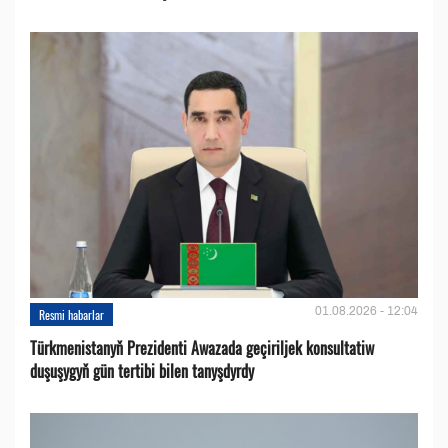
01.08.2026 - 12:04
Resmi habarlar
Türkmenistanyň Prezidenti Awazada geçiriljek konsultatiw
duşuşygyň gün tertibi bilen tanyşdyrdy