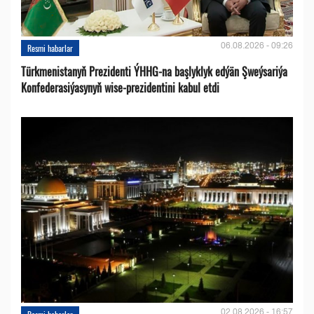
06.08.2026 - 09:26
Resmi habarlar
Türkmenistanyň Prezidenti ÝHHG-na başlyklyk edýän Şweýsariýa
Konfederasiýasynyň wise-prezidentini kabul etdi
02.08.2026 - 16:57