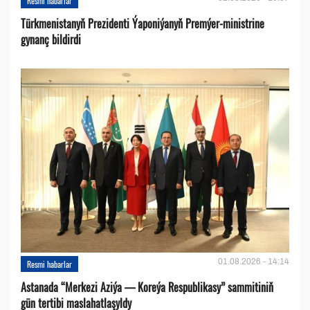
Resmi habarlar
Türkmenistanyň Prezidenti Ýaponiýanyň Premýer-ministrine
gynanç bildirdi
01.08.2026 - 14:14
Resmi habarlar
Astanada “Merkezi Aziýa — Koreýa Respublikasy” sammitiniň
gün tertibi maslahatlaşyldy