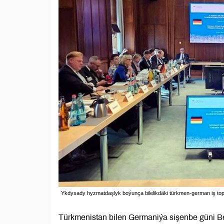
Ykdysady hyzmatdaşlyk boýunça bilelikdäki türkmen-german iş topar
Türkmenistan bilen Germaniýa sişenbe güni Be