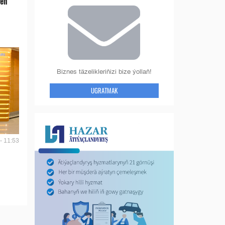
len
Biznes täzelikleriňizi bize ýollaň!
UGRATMAK
- 11:53