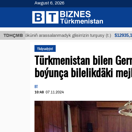
Awgust 6, 2026
$12935,18
n köküniň arassalanmadyk glisirrizin turşusy (t.)
TDHÇMB
Ykdysadyýet
Türkmenistan bilen Ger
boýunça bilelikdäki mejl
BT
10:48
07.11.2024