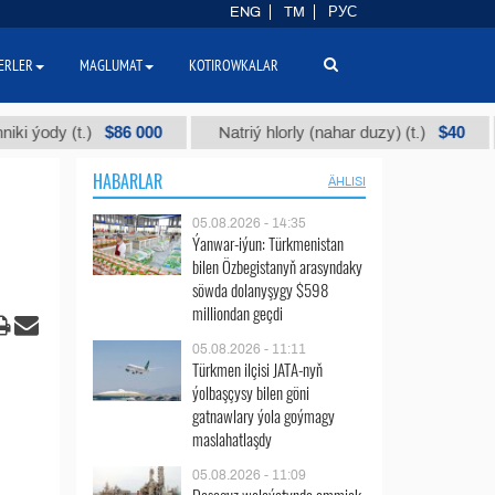
ENG
TM
РУС
ERLER
MAGLUMAT
KOTIROWKALAR
$86 000
$40
 (t.)
Natriý hlorly (nahar duzy) (t.)
Garyş
HABARLAR
ÄHLISI
05.08.2026 - 14:35
Ýanwar-iýun: Türkmenistan
bilen Özbegistanyň arasyndaky
söwda dolanyşygy $598
milliondan geçdi
05.08.2026 - 11:11
Türkmen ilçisi JATA-nyň
ýolbaşçysy bilen göni
gatnawlary ýola goýmagy
maslahatlaşdy
05.08.2026 - 11:09