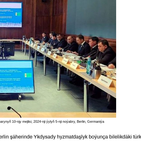
ynyň 10-njy mejlisi, 2024-nji ýylyň 5-nji noýabry, Berlin, Germaniýa
rlin şäherinde Ykdysady hyzmatdaşlyk boýunça bilelikdäki tür