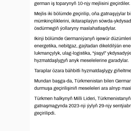
german iş toparynyň 10-njy mejlisini geçirdiler
Mejlis iki bölümde geçirilip, oňa gatnaşyjyla
mümkinçiliklerini, ikitaraplaýyn söwda-ykdys
ösdürmegiň ýollaryny maslahatlaşdylar.
Ikinji bölümde Germaniýanyň işewür düzümlerini
energetika, nebitgaz, gaýtadan dikeldilýän en
lukmançylyk, ulag-logistika, “ýaşyl” ykdysady
hyzmatdaşlygyň anyk meselelerine garadylar.
Taraplar özara bähbitli hyzmatdaşlygy giňeltme
Mundan başga-da, Türkmenistan bilen German
durmuşa geçirilişiniň meseleleri ara alnyp mas
Türkmen halkynyň Milli Lideri, Türkmenista
gatnaşmagynda 2023-nji ýylyň 29-njy sentýabr
geçirilipdi.