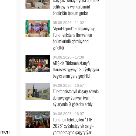
Daşoguz welaýatynda ammiak
selitrasyny we karbamid
öndürýän toplum gurlar
05.08.2026 - 11:02
“AgroEksport” kompaniýasy
Türkmenistana iberýän un
önümleriniň görnüşlerini
giňeltdi
04.08.2026 - 17:38
ABŞ-da Türkmenistanyň
Garaşsyzlygynyň 35 ýyllygyna
bagyşlanan çäre geçirildi
04.08.2026 - 16:57
Türkmenistanyň daşary söwda
dolanyşygy ýanwar-iýul
aýlarynda 9 göterim artdy
04.08.2026 - 16:07
Türkmen telekeçileri “TTR II
2026” syýahatçylyk sergi-
ýarmarkasyna çagyrylýar
kmen-