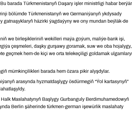
. Bu barada Türkmenistanyň Daşary işler ministrligi habar berýär
r birinji bölümde Türkmenistanyň we Germaniýanyň ykdysady
ady gatnaşyklaryň häzirki ýagdaýyny we ony mundan beýläk-de
ň we birleşikleriniň wekilleri maýa goýum, maliýe-bank işi,
ergiýa çeşmeleri, daşky gurşawy goramak, suw we oba hojalygy,
ýete geçmek hem-de kiçi we orta telekeçiligi goldamak ulgamlar
giň mümkinçilikleri barada hem özara pikir alyşdylar.
iýanyň arasynda hyzmatdaşlygy ösdürmegiň “Ýol kartasynyň”
lahatlaşyldy.
nyň Halk Maslahatynyň Başlygy Gurbanguly Berdimuhamedowyň
ynda Berlin şäherinde türkmen-german işewürlik maslahaty