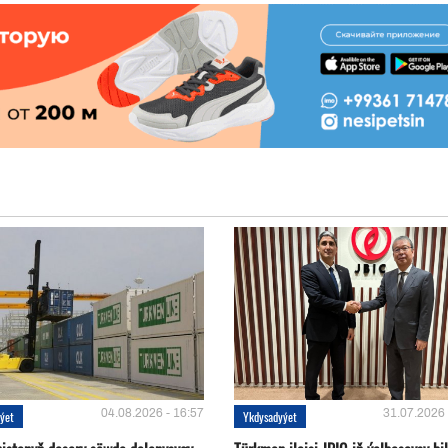
04.08.2026 - 16:57
31.07.2026 
ýet
Ykdysadyýet