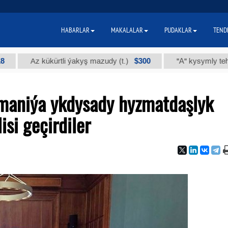
HABARLAR
MAKALALAR
PUDAKLAR
TEND
$300
Az kükürtli ýakyş mazudy (t.)
"А" kysymly tehniki ýody
maniýa ykdysady hyzmatdaşlyk
isi geçirdiler