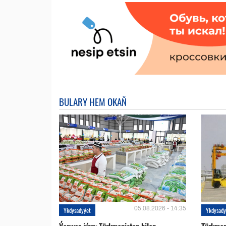
BULARY HEM OKAŇ
05.08.2026 - 14:35
Ykdysadyýet
Ykdysady