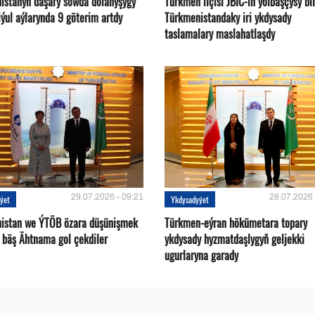
istanyň daşary söwda dolanyşygy
Türkmen ilçisi JBIC-iň ýolbaşçysy bi
ýul aýlarynda 9 göterim artdy
Türkmenistandaky iri ykdysady
taslamalary maslahatlaşdy
29.07.2026 - 09:21
28.07.2026 
ýet
Ykdysadyýet
istan we ÝTÖB özara düşünişmek
Türkmen-eýran hökümetara topary
 bäş Ähtnama gol çekdiler
ykdysady hyzmatdaşlygyň geljekki
ugurlaryna garady