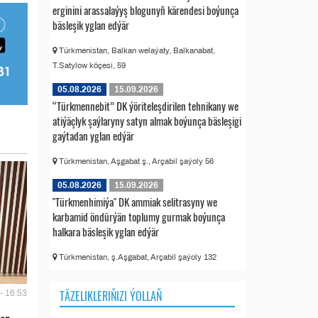
erginini arassalaýyş blogunyň kärendesi boýunça
bäsleşik yglan edýär
Türkmenistan, Balkan welaýaty, Balkanabat,
T.Satylow köçesi, 59
05.08.2026
15.09.2026
“Türkmennebit” DK ýöriteleşdirilen tehnikany we
atiýäçlyk şaýlaryny satyn almak boýunça bäsleşigi
gaýtadan yglan edýär
Türkmenistan, Aşgabat ş., Arçabil şaýoly 56
05.08.2026
15.09.2026
"Türkmenhimiýa" DK ammiak selitrasyny we
karbamid öndürýän toplumy gurmak boýunça
halkara bäsleşik yglan edýär
Türkmenistan, ş.Aşgabat, Arçabil şaýoly 132
TÄZELIKLERIŇIZI ÝOLLAŇ
- 16:53