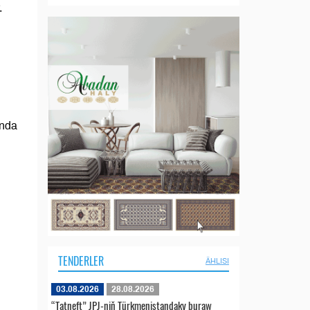
.
ynda
TENDERLER
ÄHLISI
03.08.2026
28.08.2026
“Tatneft” JPJ-niň Türkmenistandaky buraw