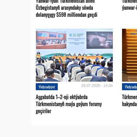
Ýanwar-iýun: Türkmenistan bilen
Türkmen
Özbegistanyň arasyndaky söwda
ýanwar-i
dolanyşygy $598 milliondan geçdi
29.07.2026 - 14:34
Ykdysadyýet
Ykdysady
Aşgabatda 1–2-nji oktýabrda
Türkmen
Türkmenistanyň maýa goýum forumy
hakynda
geçiriler