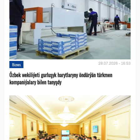
28.07.2026 - 16:53
Biznes
Özbek wekiliýeti gurluşyk harytlaryny öndürýän türkmen
kompaniýalary bilen tanyşdy