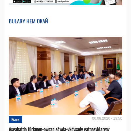
BULARY HEM OKAŇ
06.08.2026 - 13:50
Biznes
Aşgabatda türkmen-owgan söwda-ykdysady gatnaşyklaryny