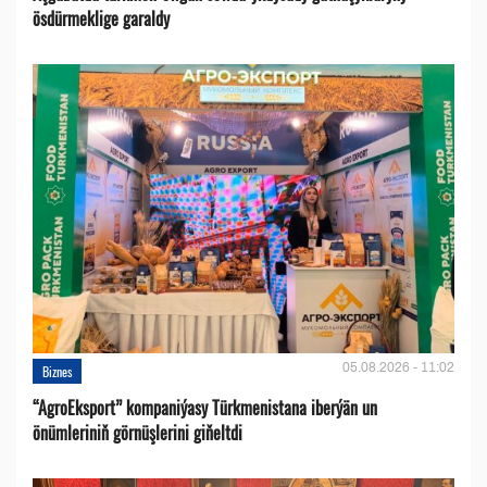
ösdürmeklige garaldy
05.08.2026 - 11:02
Biznes
“AgroEksport” kompaniýasy Türkmenistana iberýän un
önümleriniň görnüşlerini giňeltdi