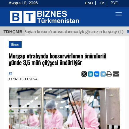
Awgust 9, 2026
ENG
TM
РУС
Toggl
navig
$12935,1
TDHÇMB
Buýan köküniň arassalanmadyk glisirrizin turşusy (t.)
Biznes
Murgap etrabynda konserwirlenen önümleriň
günde 3,5 müň çüýşesi öndürilýär
BT
11:37
13.11.2024