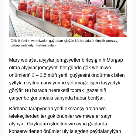
Gök önümleri we miweleri gaýtadan işleýän kärhanada önümçilik pursaty,
Lebap welaýaty, Türkmenistan
Mary welaýat alyjylar jemgyýetler birleşiginiň Murgap
etrap alyjylar jemgyýeti her günde gök we miwe
önümleriň 3 – 3,5 müň şertli çüýşesini öndürmek bilen
ýyllyk meýilnamany ýerine ýetirmäge işjeň taýýarlyk
görýär. Bu barada “Bereketli toprak” gazetiniň
çarşenbe günündäki sanynda habar berilýär.
Kärhana tarapyndan ýerli ekerançylardan we
telekeçilerden ter gök önümler we miweler satyn
alynýar. Gaýtadan işlenilen we aýna gaplarda
konserwirlenen önümler uly islegden peýdalanylýan