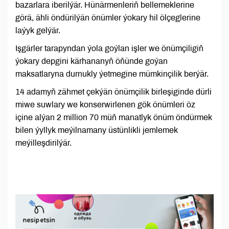
bazarlara iberilýär. Hünärmenleriň bellemeklerine
görä, ähli öndürilýän önümler ýokary hil ölçeglerine
laýyk gelýär.
Işgärler tarapyndan ýola goýlan işler we önümçiligiň
ýokary depgini kärhananyň öňünde goýan
maksatlaryna durnukly ýetmegine mümkinçilik berýär.
14 adamyň zähmet çekýän önümçilik birleşiginde dürli
miwe suwlary we konserwirlenen gök önümleri öz
içine alýan 2 million 70 müň manatlyk önüm öndürmek
bilen ýyllyk meýilnamany üstünlikli jemlemek
meýilleşdirilýär.