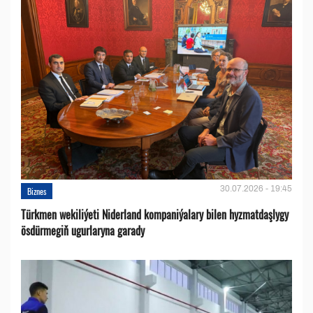
30.07.2026 - 19:45
Biznes
Türkmen wekiliýeti Niderland kompaniýalary bilen hyzmatdaşlygy
ösdürmegiň ugurlaryna garady