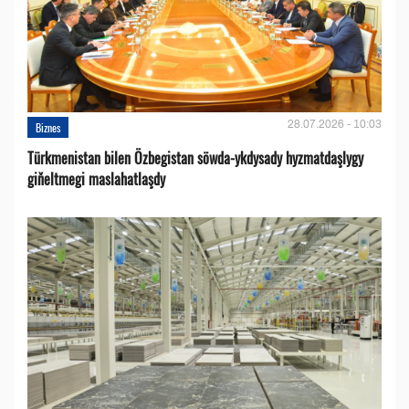
28.07.2026 - 10:03
Biznes
Türkmenistan bilen Özbegistan söwda-ykdysady hyzmatdaşlygy
giňeltmegi maslahatlaşdy