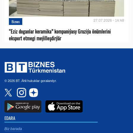
27.07.2026 - 14:48
Biznes
“Eziz doganlar keramika” kompaniýasy Gruziýa önümlerini
eksport etmegi meýilleşdirýär
© 2026 BT. Ähli hukuklar goralandyr.
EDARA
Biz barada