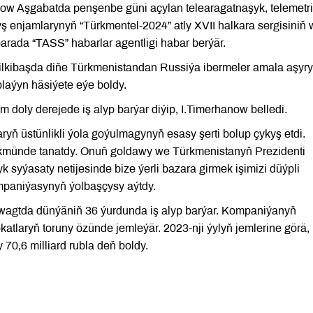
now Aşgabatda penşenbe güni açylan telearagatnaşyk, telemetri
yş enjamlarynyň “Türkmentel-2024” atly XVII halkara sergisiniň
arada “TASS” habarlar agentligi habar berýär.
ilkibaşda diňe Türkmenistandan Russiýa ibermeler amala aşyry
plaýyn häsiýete eýe boldy.
 doly derejede iş alyp barýar diýip, I.Timerhanow belledi.
aryň üstünlikli ýola goýulmagynyň esasy şerti bolup çykyş etdi.
kmünde tanatdy. Onuň goldawy we Türkmenistanyň Prezidenti
yýasaty netijesinde bize ýerli bazara girmek işimizi düýpli
ompaniýasynyň ýolbaşçysy aýtdy.
 wagtda dünýäniň 36 ýurdunda iş alyp barýar. Kompaniýanyň
tlaryň toruny özünde jemleýär. 2023-nji ýylyň jemlerine görä,
70,6 milliard rubla deň boldy.