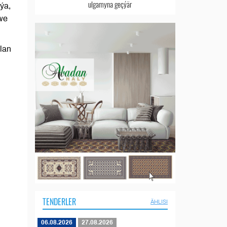
ulgamyna geçýär
ýa,
 we
lan
TENDERLER
ÄHLISI
06.08.2026
27.08.2026