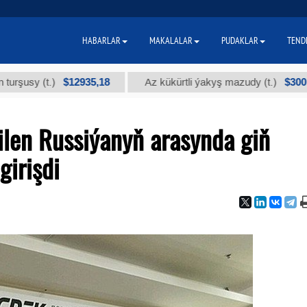
HABARLAR
MAKALALAR
PUDAKLAR
TEND
$12935,18
$300
 (t.)
Az kükürtli ýakyş mazudy (t.)
len Russiýanyň arasynda giň
girişdi