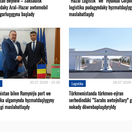
tan Beýnew – Saksaulsk
“Hazar Logistik” we “Hyundai Corpo
ndaky Aral–Hazar awtomobil
logistika pudagyndaky hyzmatdaşlyg
 gurluşygyna başlady
maslahatlaşdy
30.07.2026 - 15:35
28.07.2026 
Logistika
istan bilen Rumyniýa port we
Türkmenistanda türkmen-eýran
ika ulgamynda hyzmatdaşlygyny
serhedindäki “Sarahs awtoýollary” 
gi maslahatlaşdy
nokady döwrebaplaşdyryldy