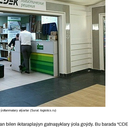
lanmalary alýarlar (Surat: logistics.ru)
an bilen ikitaraplaýyn gatnaşyklary ýola goýdy. Bu barada “CD