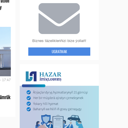
ration”
y
Biznes täzelikleriňizi bize ýollaň!
UGRATMAK
- 17:47
gümrük