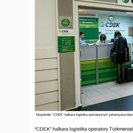
Müşderiler “CDEK” halkara logistika operatorynyň şahamçasyndan ýol
“CDEK” halkara logistika operatory Türkmenist