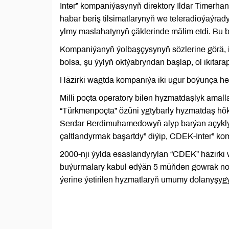
Inter” kompaniýasynyň direktory Ildar Timerha
habar beriş tilsimatlarynyň we teleradioýaýrad
ylmy maslahatynyň çäklerinde mälim etdi. Bu b
Kompaniýanyň ýolbaşçysynyň sözlerine görä, 
bolsa, şu ýylyň oktýabryndan başlap, ol ikitara
Häzirki wagtda kompaniýa iki ugur boýunça hem
Milli poçta operatory bilen hyzmatdaşlyk amall
“Türkmenpoçta” özüni ygtybarly hyzmatdaş hö
Serdar Berdimuhamedowyň alyp barýan açyklyk s
çaltlandyrmak başartdy” diýip, CDEK-Inter” k
2000-nji ýylda esaslandyrylan “CDEK” häzirki
buýurmalary kabul edýän 5 müňden gowrak noka
ýerine ýetirilen hyzmatlaryň umumy dolanyşygy 