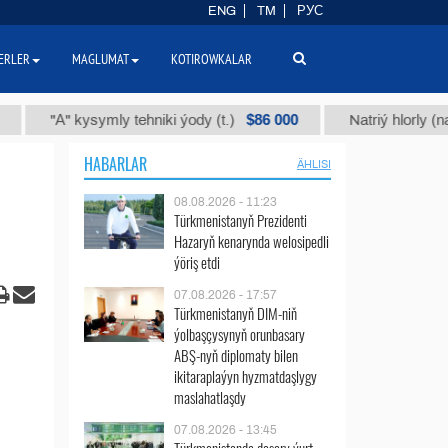
ENG
TM
РУС
ERLER
MAGLUMAT
KOTIROWKALAR
$86 000
"А" kysymly tehniki ýody (t.)
Natriý hlorly (nahar duz
HABARLAR
ÄHLISI
08.08.2026 - 11:23
Türkmenistanyň Prezidenti
Hazaryň kenarynda welosipedli
ýöriş etdi
07.08.2026 - 17:57
Türkmenistanyň DIM-niň
ýolbaşçysynyň orunbasary
ABŞ-nyň diplomaty bilen
ikitaraplaýyn hyzmatdaşlygy
maslahatlaşdy
07.08.2026 - 13:45