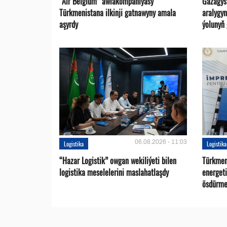
“Air Belgium” awiakompaniýasy
Gazagys
Türkmenistana ilkinji gatnawyny amala
aralygy
aşyrdy
ýolunyň
06.08.2026 - 11:03
Logistika
Logistika
“Hazar Logistik” owgan wekiliýeti bilen
Türkmen
logistika meselelerini maslahatlaşdy
energet
ösdürme