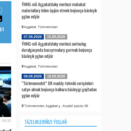
ÝHHG-niň Aşgabatdaky merkezi mahabat
materiallary bilen üpjün etmek boýunça bäsleşik
yglan edýär
Aşgabat, Türkmenistan
07.08.2026
15.09.2026
ÝHHG-niň Aşgabatdaky merkezi awtoulag
duralgasynda bassyrmalary gurmak boýunça
bäsleşik yglan edýär
Aşgabat, Türkmenistan
08.08.2026
18.09.2026
“Türkmennebit” DK maddy-tehniki serişdeleri
satyn almak boýunça halkara bäsleşigi gaýtadan
yglan edýär
Türkmenistan, Aşgabat ş., Arçabil şaýoly 56
TÄZELIKLERIŇIZI ÝOLLAŇ
- 09:32