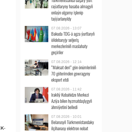
Türkmenistanda daşary ýurt
raýatlaryny hasaba almagyň
onlaýn ulgamy işlenip
taýýarlanyldy
07.08.2026 - 13:07
Bakuda TDG-ä agza ýurtlaryň
öňdebaryjy seljeriş
merkezleriniň maslahaty
geçiriler
07.08.2026 - 12:14
“Maksat deri” gön önümleriniň
70 göterimden gowragyny
eksport etdi
07.08.2026 - 11:42
Irakliý Kobahidze Merkezi
Aziýa bilen hyzmatdaşlygyň
ähmiýetini belledi
07.08.2026 - 10:01
Belarusyň Türkmenistandaky
ilçihanasy elektron nobat
EK-