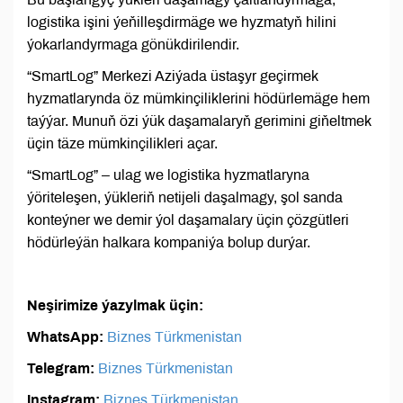
logistika işini ýeňilleşdirmäge we hyzmatyň hilini
ýokarlandyrmaga gönükdirilendir.
“SmartLog” Merkezi Aziýada üstaşyr geçirmek
hyzmatlarynda öz mümkinçiliklerini hödürlemäge hem
taýýar. Munuň özi ýük daşamalaryň gerimini giňeltmek
üçin täze mümkinçilikleri açar.
“SmartLog” – ulag we logistika hyzmatlaryna
ýöriteleşen, ýükleriň netijeli daşalmagy, şol sanda
konteýner we demir ýol daşamalary üçin çözgütleri
hödürleýän halkara kompaniýa bolup durýar.
Neşirimize ýazylmak üçin:
WhatsApp:
Biznes Türkmenistan
Telegram:
Biznes Türkmenistan
Instagram:
Biznes Türkmenistan