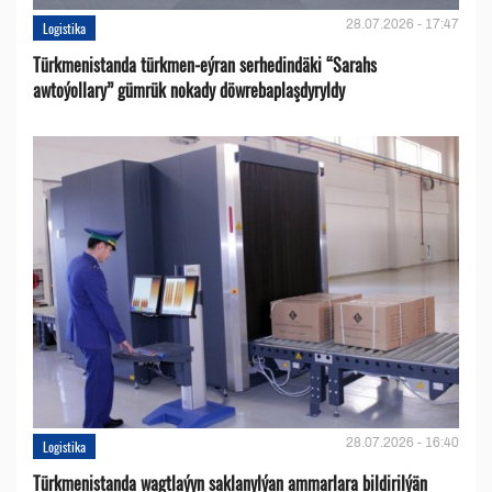
28.07.2026 - 17:47
Logistika
Türkmenistanda türkmen-eýran serhedindäki “Sarahs
awtoýollary” gümrük nokady döwrebaplaşdyryldy
28.07.2026 - 16:40
Logistika
Türkmenistanda wagtlaýyn saklanylýan ammarlara bildirilýän