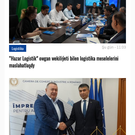
Şu gün - 11:03
Logistika
“Hazar Logistik” owgan wekiliýeti bilen logistika meselelerini
maslahatlaşdy