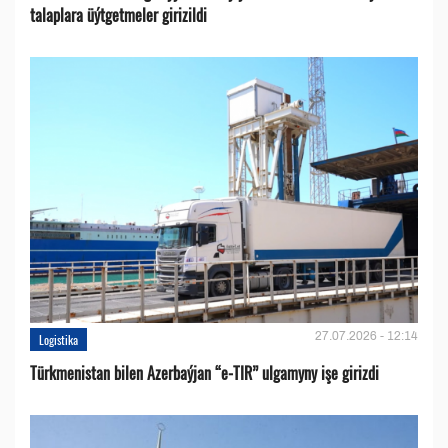
talaplara üýtgetmeler girizildi
27.07.2026 - 12:14
Logistika
Türkmenistan bilen Azerbaýjan “e-TIR” ulgamyny işe girizdi