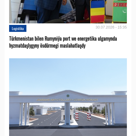
30.07.2026 - 15:35
Logistika
Türkmenistan bilen Rumyniýa port we energetika ulgamynda
hyzmatdaşlygyny ösdürmegi maslahatlaşdy