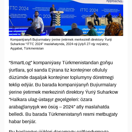
Kompaniýanyň Buýurmalary ýerine ýetirmek merkeziniň direktory Ýuriý
Suharkow “ITTC 2024” maslahatynda, 2024-nji ýylyň 27-njy noýabry,
Aşgabat, Türkmenistan
“SmartLog” kompaniýasy Türkmenistandan goňşu
ýurtlara, şol sanda Eýrana tiz konteýner otlululy
düzümde daşaljak konteýner toplumyny döretmegi
teklip edýär. Bu barada kompaniýanyň Buýurmalary
ýerine ýetirmek merkeziniň direktory Ýuriý Suharkow
“Halkara ulag-üstaşyr geçelgeleri: özara
arabaglanyşyk we ösüş – 2024” atly maslahatda
belledi. Bu barada Türkmenistanyň resmi metbugaty
habar berýär.
Bu başlangyç ýükleri daşamagy çaltlandyrmaga,