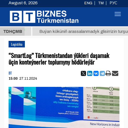
Awgust 6, 2026
ENG
TM
РУС
Toggl
navig
8 ТМТ
TDHÇMB
Buýan köküniň arassalanmadyk glisirrizin turşusy (t.)
Logistika
“SmartLog” Türkmenistandan ýükleri daşamak
üçin konteýnerler toplumyny hödürleýär
BT
15:00
27.11.2024