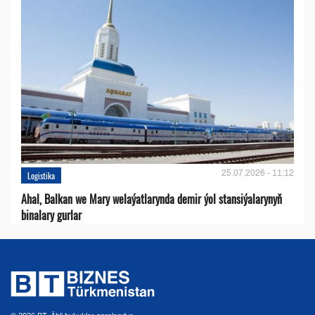
25.07.2026 - 11:12
Logistika
Ahal, Balkan we Mary welaýatlarynda demir ýol stansiýalarynyň
binalary gurlar