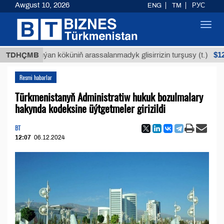
Awgust 10, 2026
ENG
TM
РУС
Toggl
navig
$12935,
TDHÇMB
Buýan köküniň arassalanmadyk glisirrizin turşusy (t.)
Resmi habarlar
Türkmenistanyň Administratiw hukuk bozulmalary
hakynda kodeksine üýtgetmeler girizildi
BT
12:07
06.12.2024