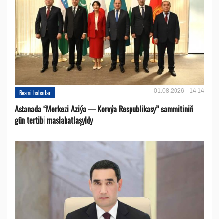
01.08.2026 - 14:14
Resmi habarlar
Astanada “Merkezi Aziýa — Koreýa Respublikasy” sammitiniň
gün tertibi maslahatlaşyldy