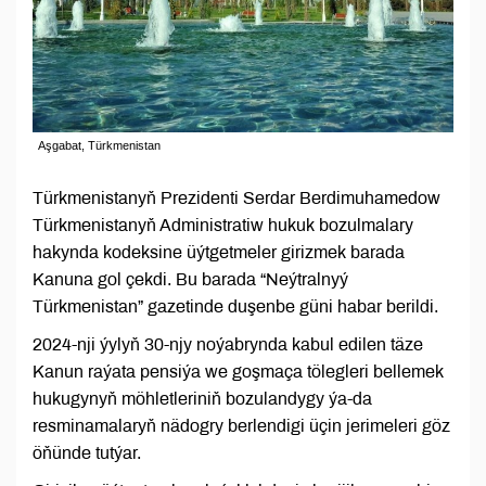
Aşgabat, Türkmenistan
Türkmenistanyň Prezidenti Serdar Berdimuhamedow
Türkmenistanyň Administratiw hukuk bozulmalary
hakynda kodeksine üýtgetmeler girizmek barada
Kanuna gol çekdi. Bu barada “Neýtralnyý
Türkmenistan” gazetinde duşenbe güni habar berildi.
2024-nji ýylyň 30-njy noýabrynda kabul edilen täze
Kanun raýata pensiýa we goşmaça tölegleri bellemek
hukugynyň möhletleriniň bozulandygy ýa-da
resminamalaryň nädogry berlendigi üçin jerimeleri göz
öňünde tutýar.