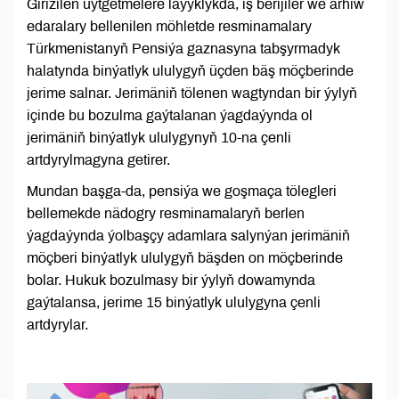
Girizilen üýtgetmelere laýyklykda, iş berijiler we arhiw
edaralary bellenilen möhletde resminamalary
Türkmenistanyň Pensiýa gaznasyna tabşyrmadyk
halatynda binýatlyk ululygyň üçden bäş möçberinde
jerime salnar. Jerimäniň tölenen wagtyndan bir ýylyň
içinde bu bozulma gaýtalanan ýagdaýynda ol
jerimäniň binýatlyk ululygynyň 10-na çenli
artdyrylmagyna getirer.
Mundan başga-da, pensiýa we goşmaça tölegleri
bellemekde nädogry resminamalaryň berlen
ýagdaýynda ýolbaşçy adamlara salynýan jerimäniň
möçberi binýatlyk ululygyň bäşden on möçberinde
bolar. Hukuk bozulmasy bir ýylyň dowamynda
gaýtalansa, jerime 15 binýatlyk ululygyna çenli
artdyrylar.