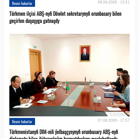
08.08.2026 - 13:21
Resmi habarlar
Türkmen ilçisi ABŞ-nyň Döwlet sekretarynyň orunbasary bilen
geçirlen duşuşyga gatnaşdy
07.08.2026 - 17:57
Resmi habarlar
Türkmenistanyň DIM-niň ýolbaşçysynyň orunbasary ABŞ-nyň
diplomaty bilen ikitaraplaýyn hyzmatdaşlygy maslahatlaşdy