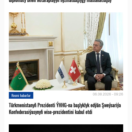
06.08.2026 - 09:26
Resmi habarlar
Türkmenistanyň Prezidenti ÝHHG-na başlyklyk edýän Şweýsariýa
Konfederasiýasynyň wise-prezidentini kabul etdi