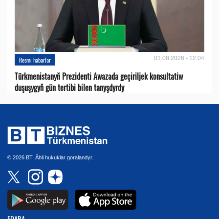
01.08.2026 - 12:04
Resmi habarlar
Türkmenistanyň Prezidenti Awazada geçiriljek konsultatiw
duşuşygyň gün tertibi bilen tanyşdyrdy
© 2026 BT. Ähli hukuklar goralandyr.
EDARA