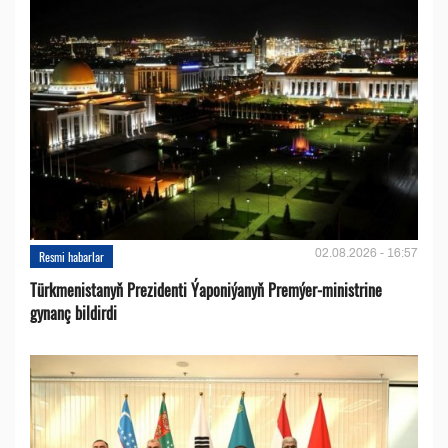
02.08.2026 - 16:57
Resmi habarlar
Türkmenistanyň Prezidenti Ýaponiýanyň Premýer-ministrine
gynanç bildirdi