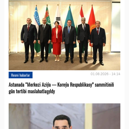
01.08.2026 - 14:14
Resmi habarlar
Astanada “Merkezi Aziýa — Koreýa Respublikasy” sammitiniň
gün tertibi maslahatlaşyldy