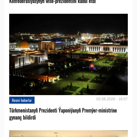
Konfederasiýasynyň wise-prezidentini kabul etdi
02.08.2026 - 16:57
Resmi habarlar
Türkmenistanyň Prezidenti Ýaponiýanyň Premýer-ministrine
gynanç bildirdi