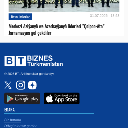
31.07.2026 - 18:53
Resmi habarlar
Merkezi Aziýanyň we Azerbaýjanyň liderleri “Çolpon-Ata”
Jarnamasyna gol çekdiler
© 2026 BT. Ähli hukuklar goralandyr.
EDARA
Biz barada
Düzgünler we şertler