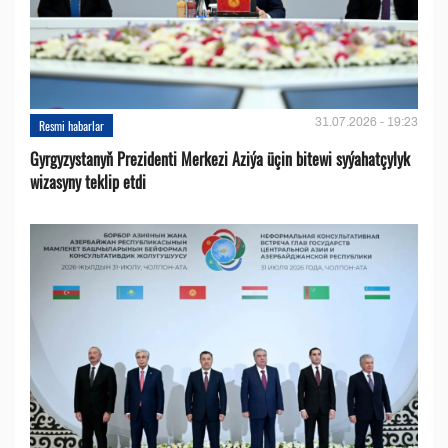
31.07.2026 - 19:23
Resmi habarlar
Gyrgyzystanyň Prezidenti Merkezi Aziýa üçin bitewi syýahatçylyk
wizasyny teklip etdi