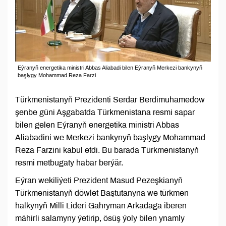
Eýranyň energetika ministri Abbas Aliabadi bilen Eýranyň Merkezi bankynyň
başlygy Mohammad Reza Farzi
Türkmenistanyň Prezidenti Serdar Berdimuhamedow
şenbe güni Aşgabatda Türkmenistana resmi sapar
bilen gelen Eýranyň energetika ministri Abbas
Aliabadini we Merkezi bankynyň başlygy Mohammad
Reza Farzini kabul etdi. Bu barada Türkmenistanyň
resmi metbugaty habar berýär.
Eýran wekiliýeti Prezident Masud Pezeşkianyň
Türkmenistanyň döwlet Baştutanyna we türkmen
halkynyň Milli Lideri Gahryman Arkadaga iberen
mähirli salamyny ýetirip, ösüş ýoly bilen ynamly