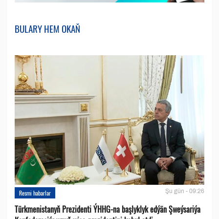
BULARY HEM OKAŇ
Şu gün - 09:26
Resmi habarlar
Türkmenistanyň Prezidenti ÝHHG-na başlyklyk edýän Şweýsariýa