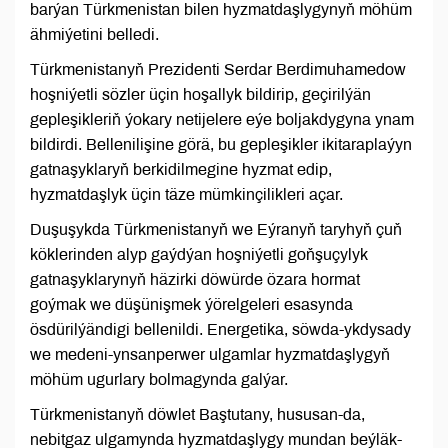
barýan Türkmenistan bilen hyzmatdaşlygynyň möhüm
ähmiýetini belledi.
Türkmenistanyň Prezidenti Serdar Berdimuhamedow
hoşniýetli sözler üçin hoşallyk bildirip, geçirilýän
gepleşikleriň ýokary netijelere eýe boljakdygyna ynam
bildirdi. Bellenilişine görä, bu gepleşikler ikitaraplaýyn
gatnaşyklaryň berkidilmegine hyzmat edip,
hyzmatdaşlyk üçin täze mümkinçilikleri açar.
Duşuşykda Türkmenistanyň we Eýranyň taryhyň çuň
köklerinden alyp gaýdýan hoşniýetli goňşuçylyk
gatnaşyklarynyň häzirki döwürde özara hormat
goýmak we düşünişmek ýörelgeleri esasynda
ösdürilýändigi bellenildi. Energetika, söwda-ykdysady
we medeni-ynsanperwer ulgamlar hyzmatdaşlygyň
möhüm ugurlary bolmagynda galýar.
Türkmenistanyň döwlet Baştutany, hususan-da,
nebitgaz ulgamynda hyzmatdaşlygy mundan beýläk-