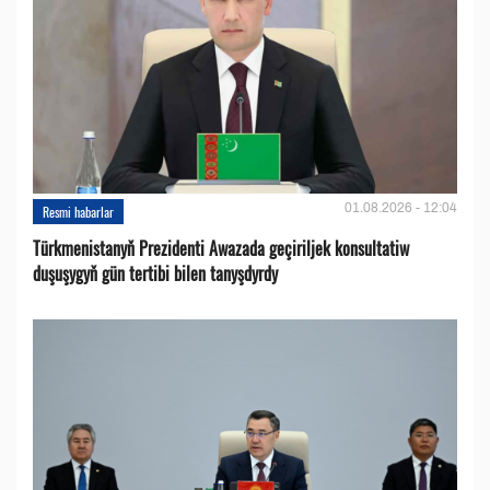
01.08.2026 - 12:04
Resmi habarlar
Türkmenistanyň Prezidenti Awazada geçiriljek konsultatiw
duşuşygyň gün tertibi bilen tanyşdyrdy