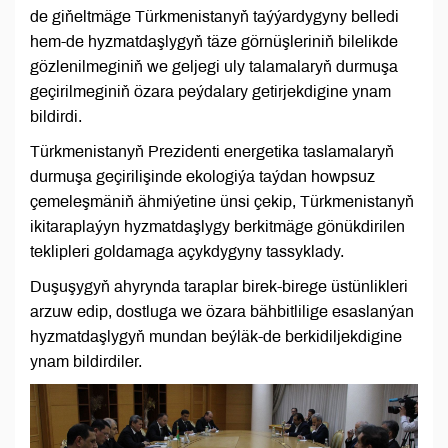
de giňeltmäge Türkmenistanyň taýýardygyny belledi
hem-de hyzmatdaşlygyň täze görnüşleriniň bilelikde
gözlenilmeginiň we geljegi uly talamalaryň durmuşa
geçirilmeginiň özara peýdalary getirjekdigine ynam
bildirdi.
Türkmenistanyň Prezidenti energetika taslamalaryň
durmuşa geçirilişinde ekologiýa taýdan howpsuz
çemeleşmäniň ähmiýetine ünsi çekip, Türkmenistanyň
ikitaraplaýyn hyzmatdaşlygy berkitmäge gönükdirilen
teklipleri goldamaga açykdygyny tassyklady.
Duşuşygyň ahyrynda taraplar birek-birege üstünlikleri
arzuw edip, dostluga we özara bähbitlilige esaslanýan
hyzmatdaşlygyň mundan beýläk-de berkidiljekdigine
ynam bildirdiler.