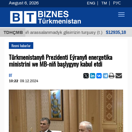
Awgust 6, 2026
ENG
TM
РУС
Toggl
navig
$12935,18
küniň arassalanmadyk glisirrizin turşusy (t.)
TDHÇMB
Az k
Resmi habarlar
Türkmenistanyň Prezidenti Eýranyň energetika
ministrini we MB-niň başlygyny kabul etdi
BT
10:22
09.12.2024