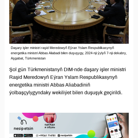
Daşary işler ministri raşid Meredowyň Eýran Yslam Respublikasynyň
energetika ministri Abbas Aliabadi bilen duşuşygy, 2024-nji ýylyň 7-nji dekabry,
Aşgabat, Türkmenistan
Şol gün Türkmenistanyň DIM-nde daşary işler ministri
Raşid Meredowyň Eýran Yslam Respublikasynyň
energetika ministri Abbas Aliabadiniň
ýolbaşçylygyndaky wekiliýet bilen duşuşyk geçirildi.