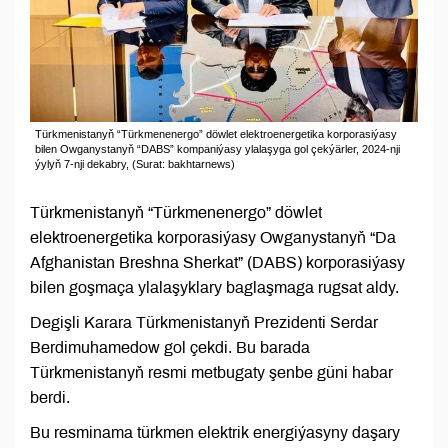
Türkmenistanyň “Türkmenenergo” döwlet elektroenergetika korporasiýasy
bilen Owganystanyň “DABS” kompaniýasy ylalaşyga gol çekýärler, 2024-nji
ýylyň 7-nji dekabry, (Surat: bakhtarnews)
Türkmenistanyň “Türkmenenergo” döwlet
elektroenergetika korporasiýasy Owganystanyň “Da
Afghanistan Breshna Sherkat” (DABS) korporasiýasy
bilen goşmaça ylalaşyklary baglaşmaga rugsat aldy.
Degişli Karara Türkmenistanyň Prezidenti Serdar
Berdimuhamedow gol çekdi. Bu barada
Türkmenistanyň resmi metbugaty şenbe güni habar
berdi.
Bu resminama türkmen elektrik energiýasyny daşary