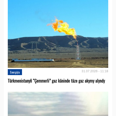
31.07.2026 - 11:18
Energiýa
Türkmenistanyň “Çemmerli” gaz käninde täze gaz akymy alyndy