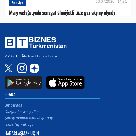
20.07.2026 - 14:31
Energiýa
Mary welaýatynda senagat ähmiýetli täze gaz akymy alyndy
© 2026 BT. Ähli hukuklar goralandyr.
EDARA
Biz barada
Düzgünler we şertler
Şahsy maglumatlaryň goragy
Habarlaşmak üçin
HABARLAŞMAK ÜÇIN