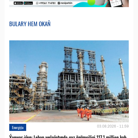
BULARY HEM OKAŇ
03.08.2026 - 11:59
Energiýa
Ýanwar-iýun: Lebap welaýatynda gaz önümçiligi 117,1 million kub