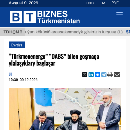
Awgust 9, 2026
ENG
TM
РУС
Toggl
navig
$12935,1
TDHÇMB
Buýan köküniň arassalanmadyk glisirrizin turşusy (t.)
Energiýa
“Türkmenenergo” “DABS” bilen goşmaça
ylalaşyklary baglaşar
BT
10:30
09.12.2024