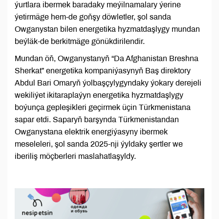
ýurtlara ibermek baradaky meýilnamalary ýerine
ýetirmäge hem-de goňşy döwletler, şol sanda
Owganystan bilen energetika hyzmatdaşlygy mundan
beýläk-de berkitmäge gönükdirilendir.
Mundan öň, Owganystanyň “Da Afghanistan Breshna
Sherkat” energetika kompaniýasynyň Baş direktory
Abdul Bari Omaryň ýolbaşçylygyndaky ýokary derejeli
wekiliýet ikitaraplaýyn energetika hyzmatdaşlygy
boýunça gepleşikleri geçirmek üçin Türkmenistana
sapar etdi. Saparyň barşynda Türkmenistandan
Owganystana elektrik energiýasyny ibermek
meseleleri, şol sanda 2025-nji ýyldaky şertler we
iberiliş möçberleri maslahatlaşyldy.