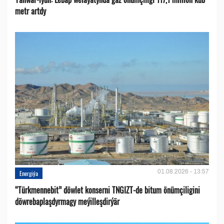
metr artdy
01.08.2026 - 13:57
Energiýa
“Türkmennebit” döwlet konserni TNGIZT-de bitum önümçiligini
döwrebaplaşdyrmagy meýilleşdirýär