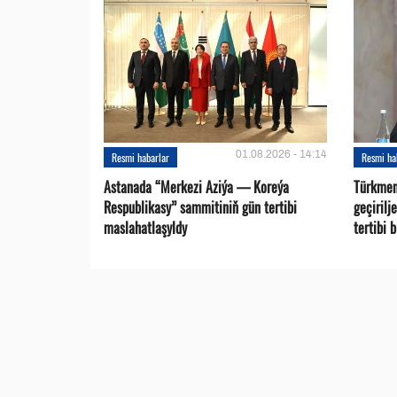
01.08.2026 - 14:14
Resmi habarlar
Resmi ha
Astanada “Merkezi Aziýa — Koreýa
Türkmen
Respublikasy” sammitiniň gün tertibi
geçirilj
maslahatlaşyldy
tertibi 