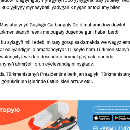
edow “Magtymguly Pyragynyň 300 ýyllygyna” atly ýubileý med
300 ýyllygy mynasybetli ýadygärlik nyşanlar toplumy bilen
k Maslahatynyň Başlygy Gurbanguly Berdimuhamedow döwlet
Türkmenistanyň resmi metbugaty duşenbe güni habar berdi.
u sylagyň milli edebi mirasy gorap saklamakda we wagyz et
 edilýändigini alamatlandyrýar. Ol şeýle hem Türkmenistanyň
y watançylyk we däp-dessurlara hormat goýmak ruhunda
nynyň ähmiýetli orun eýeleýändigini nygtady.
 Türkmenistanyň Prezidentine berk jan saglyk, Türkmenistan
nükdirilen işlerinde üstünlikleri arzuw etdi.