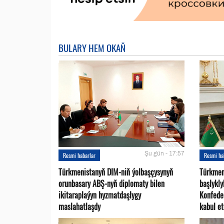
BULARY HEM OKAŇ
Şu gün - 17:57
Resmi habarlar
Resmi ha
Türkmenistanyň DIM-niň ýolbaşçysynyň
Türkmen
orunbasary ABŞ-nyň diplomaty bilen
başlykl
ikitaraplaýyn hyzmatdaşlygy
Konfede
maslahatlaşdy
kabul et