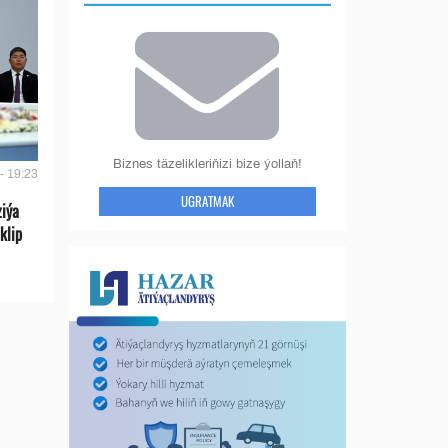
Biznes täzelikleriňizi bize ýollaň!
- 19:23
UGRATMAK
ziýa
klip