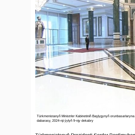
Türkmenistanyň Ministrler Kabinetiniň Başlygynyň orunbasarlaryn
dabarasy, 2024-nji ýylyň 9-njy dekabry