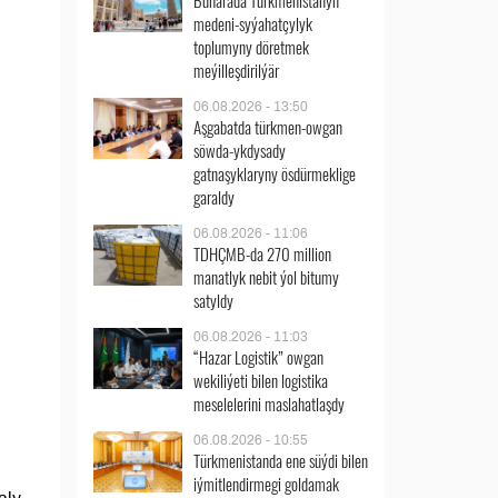
Buharada Türkmenistanyň
medeni-syýahatçylyk
toplumyny döretmek
meýilleşdirilýär
06.08.2026 - 13:50
Aşgabatda türkmen-owgan
söwda-ykdysady
gatnaşyklaryny ösdürmeklige
garaldy
06.08.2026 - 11:06
TDHÇMB-da 270 million
manatlyk nebit ýol bitumy
satyldy
06.08.2026 - 11:03
“Hazar Logistik” owgan
wekiliýeti bilen logistika
meselelerini maslahatlaşdy
06.08.2026 - 10:55
Türkmenistanda ene süýdi bilen
iýmitlendirmegi goldamak