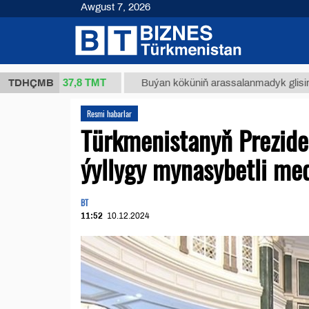
Awgust 7, 2026
37,8 ТМТ
(kg.)
TDHÇMB
Buýan köküniň arassalanmadyk glisirrizin turş
Resmi habarlar
Türkmenistanyň Prezid
ýyllygy mynasybetli med
BT
11:52
10.12.2024