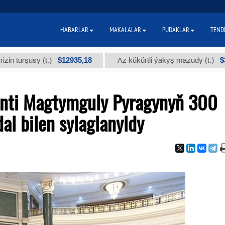
HABARLAR
MAKALALAR
PUDAKLAR
TEND
$12935,18
$300
usy (t.)
Az kükürtli ýakyş mazudy (t.)
enti Magtymguly Pyragynyň 300
al bilen sylaglanyldy