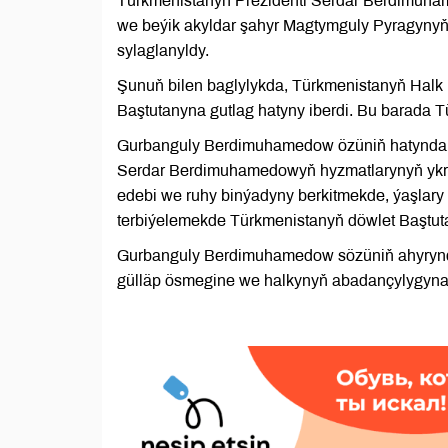
Türkmenistanyň Prezidenti Serdar Berdimuham
we beýik akyldar şahyr Magtymguly Pyragynyň 
sylaglanyldy.
Şunuň bilen baglylykda, Türkmenistanyň Hal
Baştutanyna gutlag hatyny iberdi. Bu barada 
Gurbanguly Berdimuhamedow özüniň hatynda b
Serdar Berdimuhamedowyň hyzmatlarynyň ykrar
edebi we ruhy binýadyny berkitmekde, ýaşlar
terbiýelemekde Türkmenistanyň döwlet Baştuta
Gurbanguly Berdimuhamedow sözüniň ahyrynda
gülläp ösmegine we halkynyň abadançylygyna gö