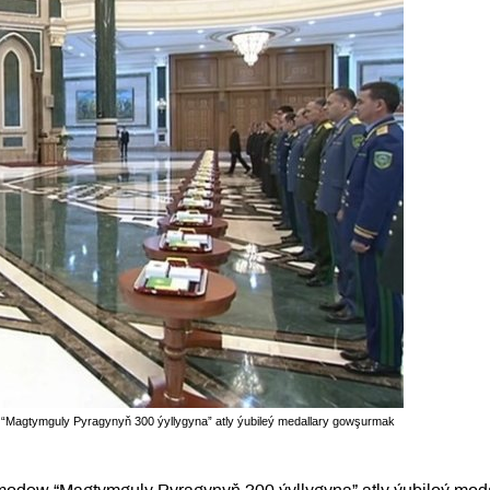
a “Magtymguly Pyragynyň 300 ýyllygyna” atly ýubileý medallary gowşurmak