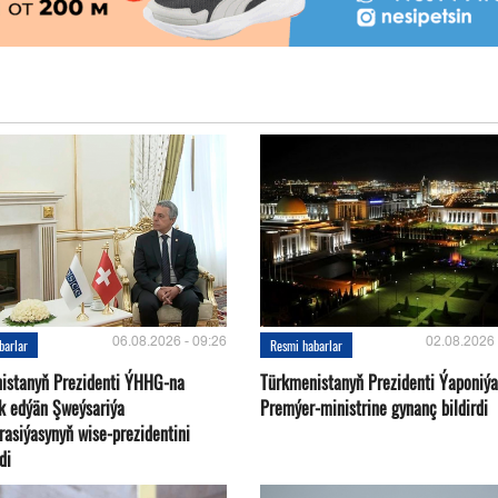
06.08.2026 - 09:26
02.08.2026 
barlar
Resmi habarlar
istanyň Prezidenti ÝHHG-na
Türkmenistanyň Prezidenti Ýaponiý
yk edýän Şweýsariýa
Premýer-ministrine gynanç bildirdi
rasiýasynyň wise-prezidentini
di