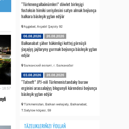
“Türkmengallaönümleri” döwlet birleşigi
fostoksin himiki serişdesini satyn almak boýunça
halkara bäsleşik yglan edýär
Aşgabat, Arçabil Şaýoly 92
06.08.2026
26.08.2026
Balkanabat şäher häkimligi kottej görnüşli
ýaşaýyş jaýlaryny gurmak boýunça bäsleşik yglan
edýär
Балканский велаят, г. Балканабат
03.08.2026
28.08.2026
“Tatneft” JPJ-niň Türkmenistandaky buraw
erginini arassalaýyş blogunyň kärendesi boýunça
- 16:57
bäsleşik yglan edýär
anyň
Türkmenistan, Balkan welaýaty, Balkanabat,
T.Satylow köçesi, 59
TÄZELIKLERIŇIZI ÝOLLAŇ