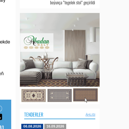
aly
boýunça “tegelek stol” geçirildi
mekde
yň
TENDERLER
ÄHLISI
06.08.2026
16.09.2026