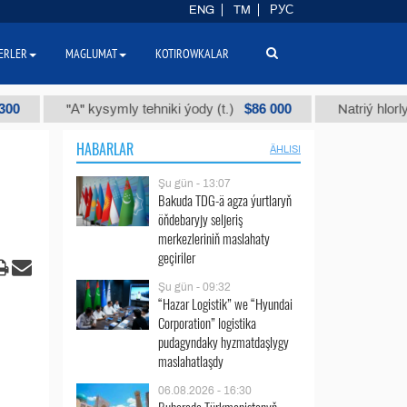
ENG
TM
РУС
ERLER
MAGLUMAT
KOTIROWKALAR
$86 000
"А" kysymly tehniki ýody (t.)
Natriý hlorly (nahar 
HABARLAR
ÄHLISI
Şu gün - 13:07
Bakuda TDG-ä agza ýurtlaryň
öňdebaryjy seljeriş
merkezleriniň maslahaty
geçiriler
Şu gün - 09:32
“Hazar Logistik” we “Hyundai
Corporation” logistika
pudagyndaky hyzmatdaşlygy
maslahatlaşdy
06.08.2026 - 16:30