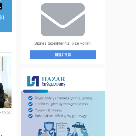
Biznes täzelikleriňizi bize ýollaň!
UGRATMAK
- 09:26
a