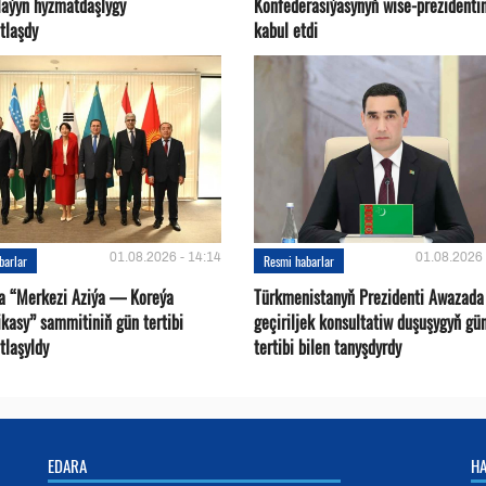
plaýyn hyzmatdaşlygy
Konfederasiýasynyň wise-prezidentin
tlaşdy
kabul etdi
01.08.2026 - 14:14
01.08.2026 
barlar
Resmi habarlar
a “Merkezi Aziýa — Koreýa
Türkmenistanyň Prezidenti Awazada
kasy” sammitiniň gün tertibi
geçiriljek konsultatiw duşuşygyň gü
tlaşyldy
tertibi bilen tanyşdyrdy
EDARA
H