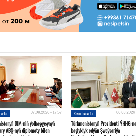
07.08.2026 - 17:57
06.08.2026 
barlar
Resmi habarlar
istanyň DIM-niň ýolbaşçysynyň
Türkmenistanyň Prezidenti ÝHHG-n
ary ABŞ-nyň diplomaty bilen
başlyklyk edýän Şweýsariýa