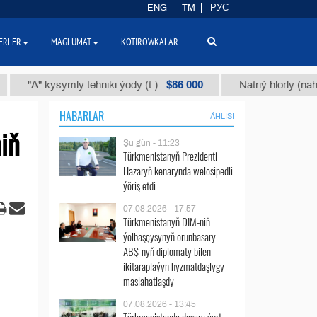
ENG
TM
РУС
ERLER
MAGLUMAT
KOTIROWKALAR
$86 000
" kysymly tehniki ýody (t.)
Natriý hlorly (nahar duzy) 
HABARLAR
ÄHLISI
iň
Şu gün - 11:23
Türkmenistanyň Prezidenti
Hazaryň kenarynda welosipedli
ýöriş etdi
07.08.2026 - 17:57
Türkmenistanyň DIM-niň
ýolbaşçysynyň orunbasary
ABŞ-nyň diplomaty bilen
ikitaraplaýyn hyzmatdaşlygy
maslahatlaşdy
07.08.2026 - 13:45