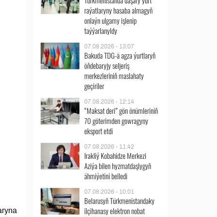
Türkmenistanda daşary ýurt
raýatlaryny hasaba almagyň
onlaýn ulgamy işlenip
taýýarlanyldy
07.08.2026 - 13:07
Bakuda TDG-ä agza ýurtlaryň
öňdebaryjy seljeriş
merkezleriniň maslahaty
geçiriler
07.08.2026 - 12:14
“Maksat deri” gön önümleriniň
70 göterimden gowragyny
eksport etdi
07.08.2026 - 11:42
Irakliý Kobahidze Merkezi
Aziýa bilen hyzmatdaşlygyň
ähmiýetini belledi
07.08.2026 - 10:01
Belarusyň Türkmenistandaky
ilçihanasy elektron nobat
aryna