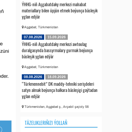
ÝHHG-niň Aşgabatdaky merkezi mahabat
materiallary bilen üpjün etmek boýunça bäsleşik
yň
yglan edýär
Aşgabat, Türkmenistan
07.08.2026
15.09.2026
ÝHHG-niň Aşgabatdaky merkezi awtoulag
te
duralgasynda bassyrmalary gurmak boýunça
özüni
bäsleşik yglan edýär
Aşgabat, Türkmenistan
der.
08.08.2026
18.09.2026
“Türkmennebit” DK maddy-tehniki serişdeleri
satyn almak boýunça halkara bäsleşigi gaýtadan
yglan edýär
Türkmenistan, Aşgabat ş., Arçabil şaýoly 56
TÄZELIKLERIŇIZI ÝOLLAŇ