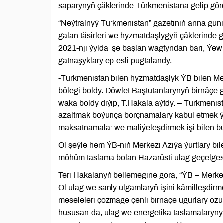
saparynyň çäklerinde Türkmenistana gelip görd
“Neýtralnyý Türkmenistan” gazetiniň anna gün
galan täsirleri we hyzmatdaşlygyň çäklerinde 
2021-nji ýylda işe başlan wagtyndan bäri, Ýew
gatnaşyklary ep-esli pugtalandy.
-Türkmenistan bilen hyzmatdaşlyk ÝB bilen 
bölegi boldy. Döwlet Baştutanlarynyň birnäç
waka boldy diýip, T.Hakala aýtdy. – Türkmen
azaltmak boýunça borçnamalary kabul etmek ýa
maksatnamalar we maliýeleşdirmek işi bilen bu 
Ol şeýle hem ÝB-niň Merkezi Aziýa ýurtlary bi
möhüm taslama bolan Hazarüsti ulag geçelges
Teri Hakalanyň bellemegine görä, “ÝB – Merkez
Ol ulag we sanly ulgamlaryň işini kämilleşdir
meseleleri çözmäge çenli birnäçe ugurlary öz
hususan-da, ulag we energetika taslamalaryny