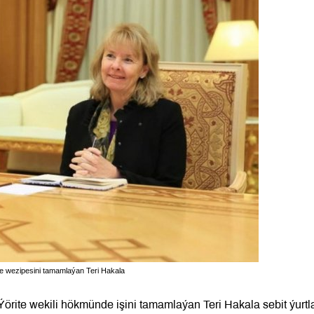
de wezipesini tamamlaýan Teri Hakala
örite wekili hökmünde işini tamamlaýan Teri Hakala sebit ýurtl