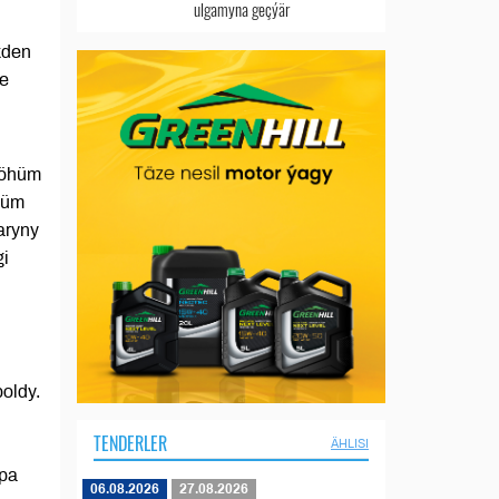
ulgamyna geçýär
kden
de
möhüm
hüm
aryny
gi
oldy.
TENDERLER
ÄHLISI
apa
06.08.2026
27.08.2026