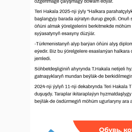
özgertmäge çalyşmagy dowam edýär.
Teri Hakala 2025-nji ýyly “Halkara parahatçy
başlangyjy barada aýratyn durup geçdi. Onuň s
öňüni almak ýörelgelerini berkitmekde möhü
syýasatynyň esasyny düzýär.
-Türkmenistanyň alyp barýan öňüni alyş dipl
eýedir. Biz bu ýörelgelere esaslanýan halkara
jemledi.
Söhbetdeşliginiň ahyrynda T.Hakala netijeli hy
gatnaşyklaryň mundan beýläk-de berkidilmegini
2024-nji ýylyň 11-nji dekabrynda Teri Hakal
duşuşdy. Taraplar ikitaraplaýyn hyzmatdaşlyg
beýläk-de ösdürmegiň möhüm ugurlaryny ara a