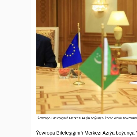
Ýewropa Bileleşiginiň Merkezi Aziýa boýunça Ýörite wekili hökmün
Ýewropa Bileleşiginiň Merkezi Aziýa boýunça Ý