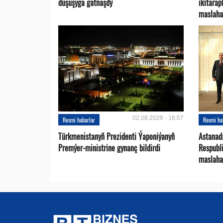
duşuşyga gatnaşdy
ikitara
maslaha
02.08.2026 - 16:57
Resmi habarlar
Resmi ha
Türkmenistanyň Prezidenti Ýaponiýanyň
Astanad
Premýer-ministrine gynanç bildirdi
Respubli
maslaha