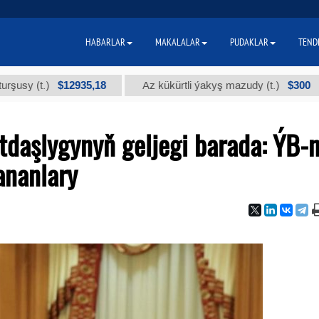
HABARLAR
MAKALALAR
PUDAKLAR
TEND
$12935,18
$300
t.)
Az kükürtli ýakyş mazudy (t.)
"А
tdaşlygynyň geljegi barada: ÝB-n
ananlary