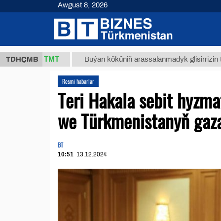
Awgust 8, 2026
37,8 ТМТ
TDHÇMB
Buýan köküniň arassalanmadyk glisirrizin turşusy (
Resmi habarlar
Teri Hakala sebit hyzma
we Türkmenistanyň gaz
BT
10:51
13.12.2024