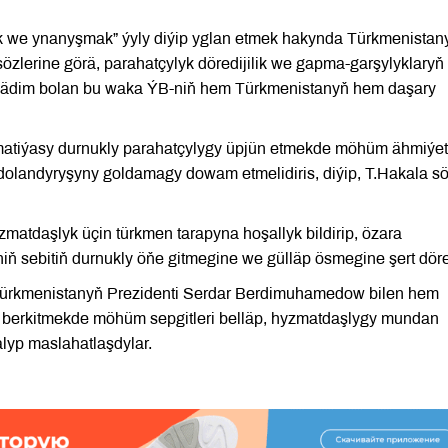
lyk we ynanyşmak” ýyly diýip yglan etmek hakynda Türkmenistan
özlerine görä, parahatçylyk döredijilik we gapma-garşylyklaryň
m ädim bolan bu waka ÝB-niň hem Türkmenistanyň hem daşary
omatiýasy durnukly parahatçylygy üpjün etmekde möhüm ähmiýe
 dolandyryşyny goldamagy dowam etmelidiris, diýip, T.Hakala s
zmatdaşlyk üçin türkmen tarapyna hoşallyk bildirip, özara
ň sebitiň durnukly öňe gitmegine we gülläp ösmegine şert döre
a Türkmenistanyň Prezidenti Serdar Berdimuhamedow bilen hem
y berkitmekde möhüm sepgitleri belläp, hyzmatdaşlygy mundan
lyp maslahatlaşdylar.