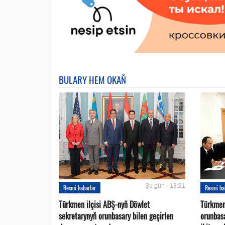
BULARY HEM OKAŇ
Şu gün - 13:21
Resmi habarlar
Resmi ha
Türkmen ilçisi ABŞ-nyň Döwlet
Türkmen
sekretarynyň orunbasary bilen geçirlen
orunbas