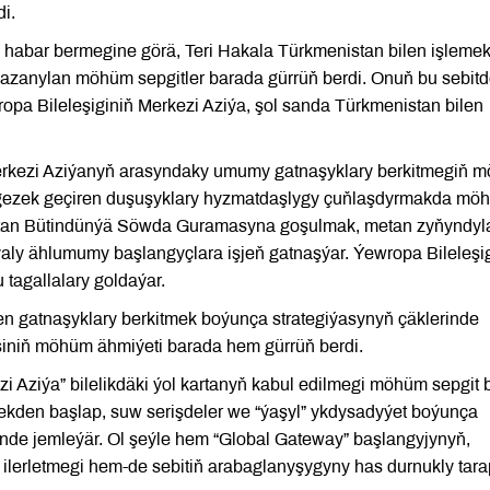
i.
i habar bermegine görä, Teri Hakala Türkmenistan bilen işleme
gazanylan möhüm sepgitler barada gürrüň berdi. Onuň bu sebit
ropa Bileleşiginiň Merkezi Aziýa, şol sanda Türkmenistan bilen
Merkezi Aziýanyň arasyndaky umumy gatnaşyklary berkitmegiň 
e gezek geçiren duşuşyklary hyzmatdaşlygy çuňlaşdyrmakda mö
istan Bütindünýä Söwda Guramasyna goşulmak, metan zyňyndyl
ly ählumumy başlangyçlara işjeň gatnaşýar. Ýewropa Bileleşi
tagallalary goldaýar.
len gatnaşyklary berkitmek boýunça strategiýasynyň çäklerinde
iniň möhüm ähmiýeti barada hem gürrüň berdi.
i Aziýa” bilelikdäki ýol kartanyň kabul edilmegi möhüm sepgit b
mekden başlap, suw serişdeler we “ýaşyl” ykdysadyýet boýunça
ünde jemleýär. Ol şeýle hem “Global Gateway” başlangyjynyň,
 ilerletmegi hem-de sebitiň arabaglanyşygyny has durnukly tar