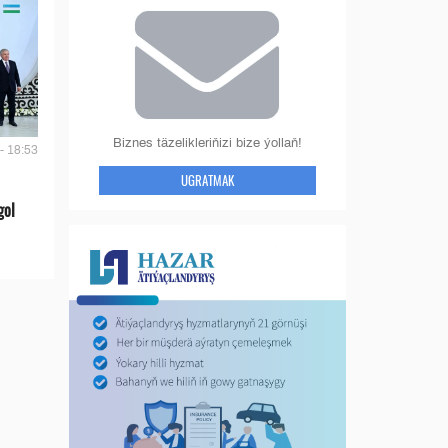
Biznes täzelikleriňizi bize ýollaň!
- 18:53
UGRATMAK
gol