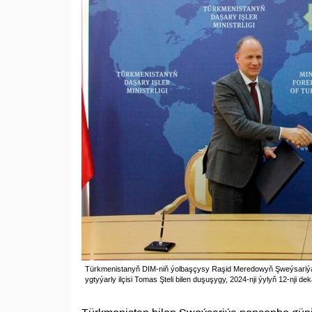
Türkmenistanyň DIM-niň ýolbaşçysy Raşid Meredowyň Şweýsariý
ygtyýarly ilçisi Tomas Şteli bilen duşuşygy, 2024-nji ýylyň 12-nji d