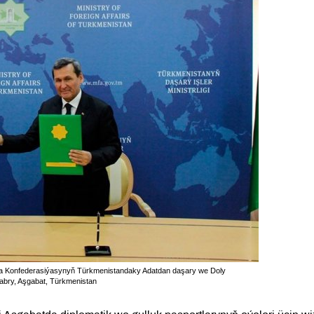
a Konfederasiýasynyň Türkmenistandaky Adatdan daşary we Doly
ekabry, Aşgabat, Türkmenistan