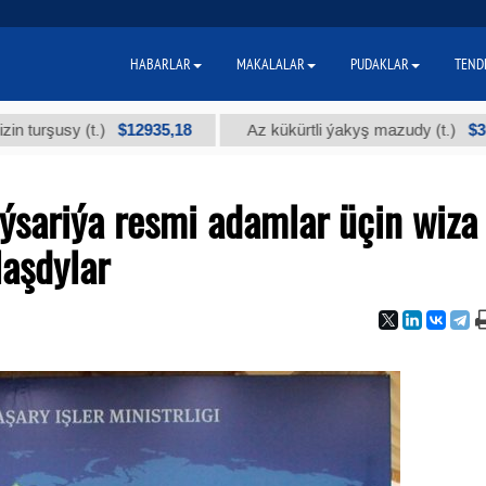
HABARLAR
MAKALALAR
PUDAKLAR
TEND
$12935,18
$300
y (t.)
Az kükürtli ýakyş mazudy (t.)
ýsariýa resmi adamlar üçin wiza
laşdylar