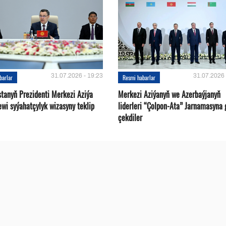
31.07.2026 - 19:23
31.07.2026 
barlar
Resmi habarlar
stanyň Prezidenti Merkezi Aziýa
Merkezi Aziýanyň we Azerbaýjanyň
ewi syýahatçylyk wizasyny teklip
liderleri “Çolpon-Ata” Jarnamasyna 
çekdiler