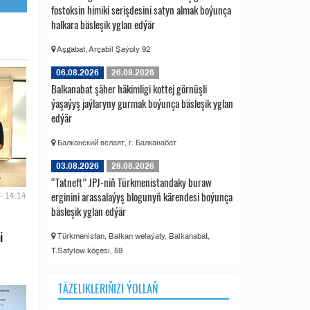
fostoksin himiki serişdesini satyn almak boýunça
halkara bäsleşik yglan edýär
Aşgabat, Arçabil Şaýoly 92
06.08.2026
26.08.2026
Balkanabat şäher häkimligi kottej görnüşli
ýaşaýyş jaýlaryny gurmak boýunça bäsleşik yglan
edýär
Балканский велаят, г. Балканабат
03.08.2026
28.08.2026
“Tatneft” JPJ-niň Türkmenistandaky buraw
erginini arassalaýyş blogunyň kärendesi boýunça
- 14:14
bäsleşik yglan edýär
i
Türkmenistan, Balkan welaýaty, Balkanabat,
T.Satylow köçesi, 59
TÄZELIKLERIŇIZI ÝOLLAŇ