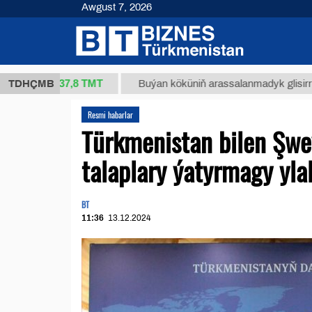
Awgust 7, 2026
37,8 ТМТ
g.)
TDHÇMB
Buýan köküniň arassalanmadyk glisirrizin turşus
Resmi habarlar
Türkmenistan bilen Şwe
talaplary ýatyrmagy yla
BT
11:36
13.12.2024