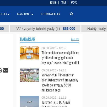
ENG
TM
РУС
ERLER
MAGLUMAT
KOTIROWKALAR
$86 000
"А" kysymly tehniki ýody (t.)
Natriý hlorly (nahar du
HABARLAR
ÄHLISI
06.08.2026 - 10:55
Türkmenistanda ene süýdi bilen
iýmitlendirmegi goldamak
boýunça “tegelek stol” geçirildi
05.08.2026 - 14:35
Ýanwar-iýun: Türkmenistan
bilen Özbegistanyň arasyndaky
söwda dolanyşygy $598
milliondan geçdi
05.08.2026 - 11:11
Türkmen ilçisi JATA-nyň