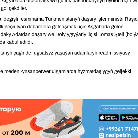
Aşgabatda diplomatik we gulluk pasportlarynyň eýeleri üçin w
gol çekdiler.
 degişli resminama Türkmenistanyň daşary işler ministri Raşid
li geçirilýän dabaralara gatnaşmak üçin Aşgabada gelen
ky Adatdan daşary we Doly ygtyýarly ilçisi Tomas Şteli (bolý
a kabul edildi.
istanyň çäginde rugsatsyz ýaşaýan adamlaryň readmissiýasy
we medeni-ynsanperwer ulgamlarda hyzmatdaşlygyň geljekki