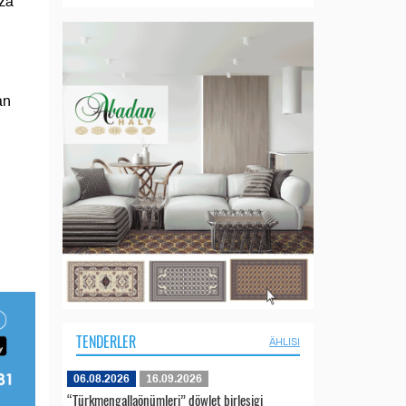
iza
an
TENDERLER
ÄHLISI
06.08.2026
16.09.2026
“Türkmengallaönümleri” döwlet birleşigi