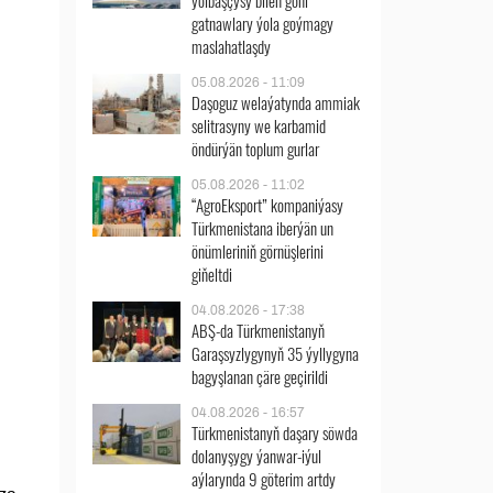
ýolbaşçysy bilen göni
gatnawlary ýola goýmagy
maslahatlaşdy
05.08.2026 - 11:09
Daşoguz welaýatynda ammiak
selitrasyny we karbamid
öndürýän toplum gurlar
05.08.2026 - 11:02
“AgroEksport” kompaniýasy
Türkmenistana iberýän un
önümleriniň görnüşlerini
giňeltdi
04.08.2026 - 17:38
ABŞ-da Türkmenistanyň
Garaşsyzlygynyň 35 ýyllygyna
bagyşlanan çäre geçirildi
04.08.2026 - 16:57
Türkmenistanyň daşary söwda
dolanyşygy ýanwar-iýul
aýlarynda 9 göterim artdy