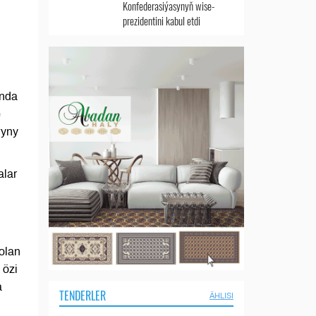
Konfederasiýasynyň wise-
prezidentini kabul etdi
ynda
e
wyny
alar
olan
 özi
a
TENDERLER
ÄHLISI