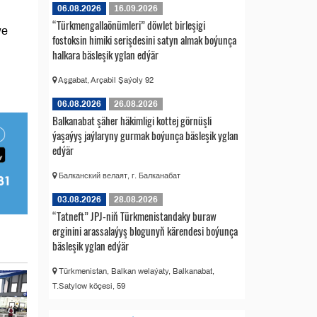
06.08.2026
16.09.2026
“Türkmengallaönümleri” döwlet birleşigi
we
fostoksin himiki serişdesini satyn almak boýunça
halkara bäsleşik yglan edýär
Aşgabat, Arçabil Şaýoly 92
06.08.2026
26.08.2026
Balkanabat şäher häkimligi kottej görnüşli
ýaşaýyş jaýlaryny gurmak boýunça bäsleşik yglan
edýär
Балканский велаят, г. Балканабат
03.08.2026
28.08.2026
“Tatneft” JPJ-niň Türkmenistandaky buraw
erginini arassalaýyş blogunyň kärendesi boýunça
bäsleşik yglan edýär
Türkmenistan, Balkan welaýaty, Balkanabat,
T.Satylow köçesi, 59