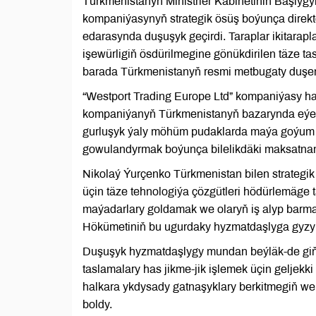
Türkmenistanyň Ministrler Kabinetiniň Başlyg
kompaniýasynyň strategik ösüş boýunça direk
edarasynda duşuşyk geçirdi. Taraplar ikitara
işewürligiň ösdürilmegine gönükdirilen täze t
barada Türkmenistanyň resmi metbugaty duşen
“Westport Trading Europe Ltd” kompaniýasy ha
kompaniýanyň Türkmenistanyň bazarynda eýele
gurluşyk ýaly möhüm pudaklarda maýa goýum m
gowulandyrmak boýunça bilelikdäki maksatnama
Nikolaý Ýurçenko Türkmenistan bilen strategi
üçin täze tehnologiýa çözgütleri hödürlemäge
maýadarlary goldamak we olaryň iş alyp barmag
Hökümetiniň bu ugurdaky hyzmatdaşlyga gyzyk
Duşuşyk hyzmatdaşlygy mundan beýläk-de giňe
taslamalary has jikme-jik işlemek üçin geljekk
halkara ykdysady gatnaşyklary berkitmegiň w
boldy.