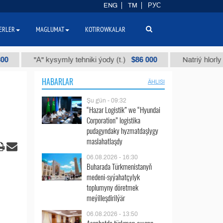
ENG
TM
РУС
ERLER
MAGLUMAT
KOTIROWKALAR
$86 000
"А" kysymly tehniki ýody (t.)
Natriý hlorly (nahar d
HABARLAR
ÄHLISI
Şu gün - 09:32
“Hazar Logistik” we “Hyundai
Corporation” logistika
pudagyndaky hyzmatdaşlygy
maslahatlaşdy
06.08.2026 - 16:30
Buharada Türkmenistanyň
medeni-syýahatçylyk
toplumyny döretmek
meýilleşdirilýär
06.08.2026 - 13:50