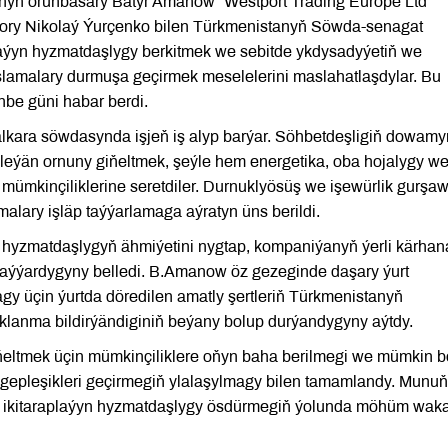
ynyň orunbasary Batyr Amanow “Westport Trading Europe Ltd”
tory Nikolaý Ýurçenko bilen Türkmenistanyň Söwda-senagat
plaýyn hyzmatdaşlygy berkitmek we sebitde ykdysadyýetiň we
aslamalary durmuşa geçirmek meselelerini maslahatlaşdylar. Bu
be güni habar berdi.
lkara söwdasynda işjeň iş alyp barýar. Söhbetdeşligiň dowam
ýän ornuny giňeltmek, şeýle hem energetika, oba hojalygy w
ümkinçiliklerine seretdiler. Durnuklyösüş we işewürlik gurşa
lary işläp taýýarlamaga aýratyn üns berildi.
k hyzmatdaşlygyň ähmiýetini nygtap, kompaniýanyň ýerli kärhan
 taýýardygyny belledi. B.Amanow öz gezeginde daşary ýurt
y üçin ýurtda döredilen amatly şertleriň Türkmenistanyň
lanma bildirýändiginiň beýany bolup durýandygyny aýtdy.
ltmek üçin mümkinçiliklere oňyn baha berilmegi we mümkin b
i gepleşikleri geçirmegiň ylalaşylmagy bilen tamamlandy. Munuň
e ikitaraplaýyn hyzmatdaşlygy ösdürmegiň ýolunda möhüm wak