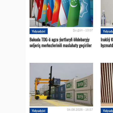
Şu gün - 13:07
Ykdysadyýet
Ykdysady
Bakuda TDG-ä agza ýurtlaryň öňdebaryjy
Irakliý 
seljeriş merkezleriniň maslahaty geçiriler
hyzmatd
04.08.2026 - 16:57
Ykdysadyýet
Ykdysady