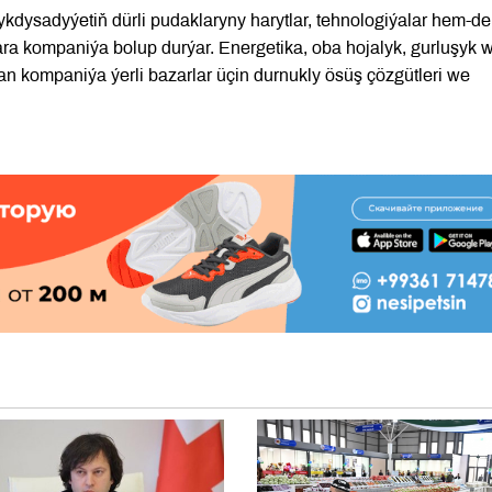
kdysadyýetiň dürli pudaklaryny harytlar, tehnologiýalar hem-de
ara kompaniýa bolup durýar. Energetika, oba hojalyk, gurluşyk 
an kompaniýa ýerli bazarlar üçin durnukly ösüş çözgütleri we