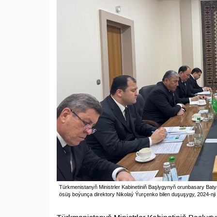
Türkmenistanyň Ministrler Kabinetiniň Başlygynyň orunbasary Bat
ösüş boýunça direktory Nikolaý Ýurçenko bilen duşuşygy, 2024-nji