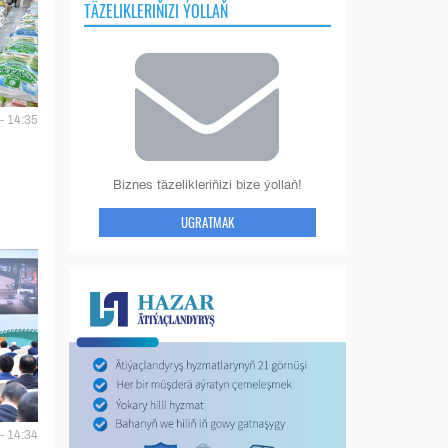
TÄZELIKLERIŇIZI ÝOLLAŇ
- 14:35
Biznes täzelikleriňizi bize ýollaň!
UGRATMAK
- 14:34