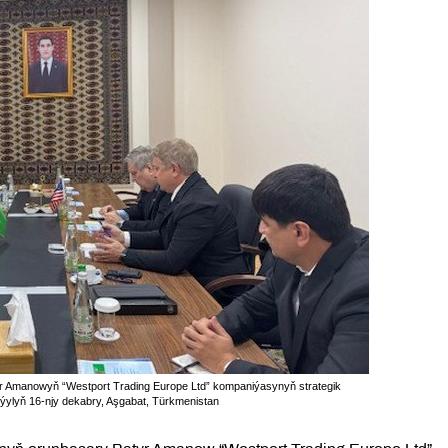
yr Amanowyň “Westport Trading Europe Ltd” kompaniýasynyň strategik
 ýylyň 16-njy dekabry, Aşgabat, Türkmenistan