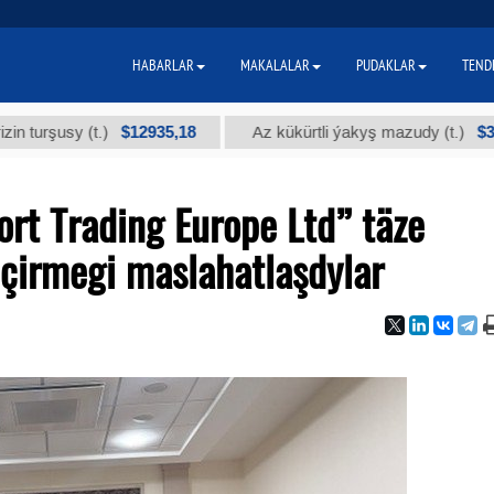
HABARLAR
MAKALALAR
PUDAKLAR
TEND
$12935,18
$300
sy (t.)
Az kükürtli ýakyş mazudy (t.)
rt Trading Europe Ltd” täze
çirmegi maslahatlaşdylar