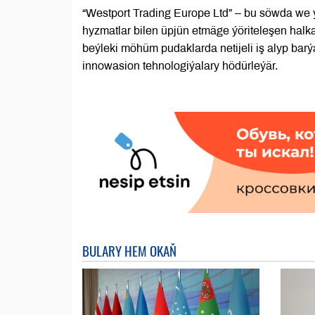
“Westport Trading Europe Ltd” – bu söwda we y
hyzmatlar bilen üpjün etmäge ýöriteleşen halk
beýleki möhüm pudaklarda netijeli iş alyp barý
innowasion tehnologiýalary hödürleýär.
BULARY HEM OKAŇ