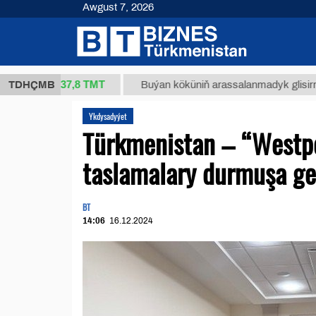
Awgust 7, 2026
37,8 ТМТ
g.)
TDHÇMB
Buýan köküniň arassalanmadyk glisirrizin turşu
Ykdysadyýet
Türkmenistan – “Westpo
taslamalary durmuşa ge
BT
14:06
16.12.2024