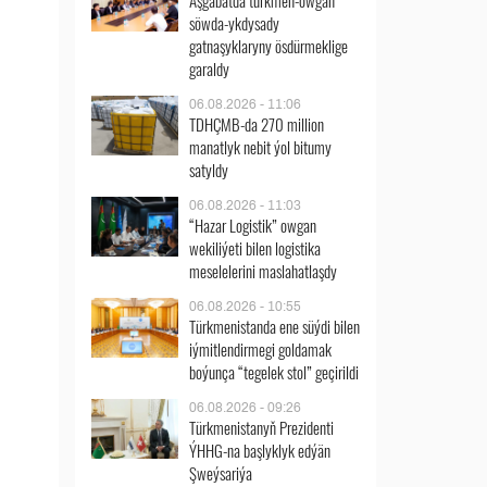
Aşgabatda türkmen-owgan
söwda-ykdysady
gatnaşyklaryny ösdürmeklige
garaldy
06.08.2026 - 11:06
TDHÇMB-da 270 million
manatlyk nebit ýol bitumy
satyldy
06.08.2026 - 11:03
“Hazar Logistik” owgan
wekiliýeti bilen logistika
meselelerini maslahatlaşdy
06.08.2026 - 10:55
Türkmenistanda ene süýdi bilen
iýmitlendirmegi goldamak
boýunça “tegelek stol” geçirildi
06.08.2026 - 09:26
Türkmenistanyň Prezidenti
ÝHHG-na başlyklyk edýän
Şweýsariýa