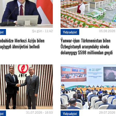
Şu gün - 11:42
05.08.2026 
ýet
Ykdysadyýet
Kobahidze Merkezi Aziýa bilen
Ýanwar-iýun: Türkmenistan bilen
aşlygyň ähmiýetini belledi
Özbegistanyň arasyndaky söwda
dolanyşygy $598 milliondan geçdi
31.07.2026 - 16:53
29.07.2026 
ýet
Ykdysadyýet