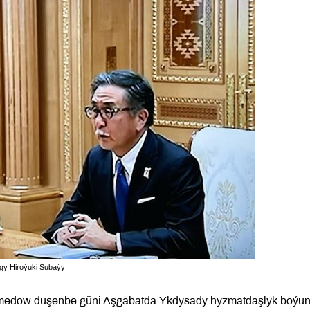
gy Hiroýuki Subaýy
amedow duşenbe güni Aşgabatda Ykdysady hyzmatdaşlyk boýu