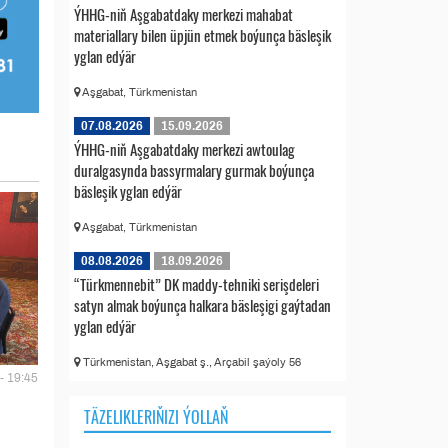
ÝHHG-niň Aşgabatdaky merkezi mahabat
materiallary bilen üpjün etmek boýunça bäsleşik
yglan edýär
Aşgabat, Türkmenistan
07.08.2026
15.09.2026
ÝHHG-niň Aşgabatdaky merkezi awtoulag
duralgasynda bassyrmalary gurmak boýunça
bäsleşik yglan edýär
Aşgabat, Türkmenistan
08.08.2026
18.09.2026
“Türkmennebit” DK maddy-tehniki serişdeleri
satyn almak boýunça halkara bäsleşigi gaýtadan
yglan edýär
Türkmenistan, Aşgabat ş., Arçabil şaýoly 56
- 19:45
TÄZELIKLERIŇIZI ÝOLLAŇ