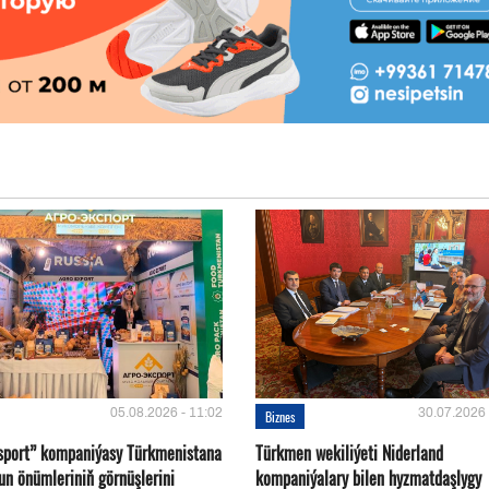
05.08.2026 - 11:02
30.07.2026 
Biznes
sport” kompaniýasy Türkmenistana
Türkmen wekiliýeti Niderland
un önümleriniň görnüşlerini
kompaniýalary bilen hyzmatdaşlygy