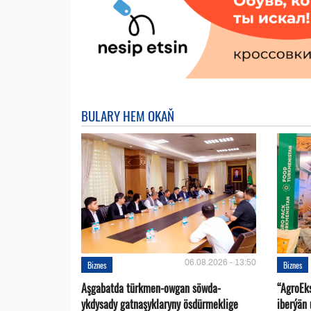
BULARY HEM OKAŇ
06.08.2026 - 13:50
Biznes
Biznes
Aşgabatda türkmen-owgan söwda-
“AgroEk
ykdysady gatnaşyklaryny ösdürmeklige
iberýän 