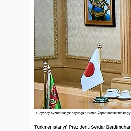
Ykdysady hyzmatdaşlyk boýunça türkmen-ýapon komitetiniň başly
Türkmenistanyň Prezidenti Serdar Berdimuh