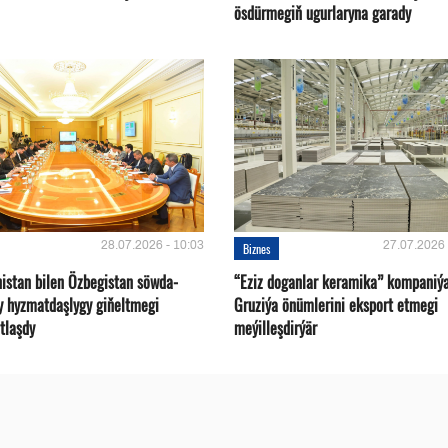
ösdürmegiň ugurlaryna garady
28.07.2026 - 10:03
27.07.2026 
Biznes
istan bilen Özbegistan söwda-
“Eziz doganlar keramika” kompaniý
y hyzmatdaşlygy giňeltmegi
Gruziýa önümlerini eksport etmegi
tlaşdy
meýilleşdirýär