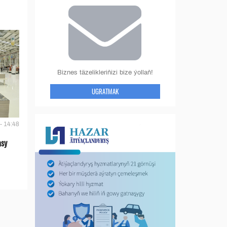
Biznes täzelikleriňizi bize ýollaň!
UGRATMAK
- 14:48
asy