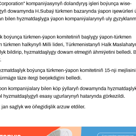
orporation” kompaniýasynyň dolandyryş işleri boýunça wise-
şygyň dowamynda H.Subaý türkmen bazarynda ýapon işewürleri 
tan bilen hyzmatdaşlyga ýapon kompaniýalarynyň uly gyzyklan
k boýunça türkmen-ýapon komitetiniň başlygy ýapon-türkmen
türkmen halkynyň Milli lideri, Türkmenistanyň Halk Maslahaty
 bildirip, hyzmatdaşlygy dowam etmegiň ähmiýetini belledi. 
.
matdaşlyk boýunça türkmen-ýapon komitetiniň 15-nji mejlisiniň
äge täze itergi berjekdigini belledi.
on kompaniýalary bilen köp ýyllaryň dowamynda hyzmatdaşlyk
ol hyzmatdaşlygyň esasy ugurlarynyň hatarynda görkezildi.
jan saglyk we öňegidişlik arzuw etdiler.