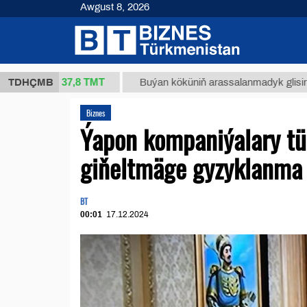
Awgust 8, 2026
37,8 ТМТ
(kg.)
TDHÇMB
Buýan köküniň arassalanmadyk glisirrizin turş
Biznes
Ýapon kompaniýalary tü
giňeltmäge gyzyklanma b
BT
00:01
17.12.2024