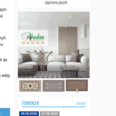
ulgamyna geçýär
üçin
ma
nyň
Bu
 iki
 edip
TENDERLER
ÄHLISI
06.08.2026
27.08.2026