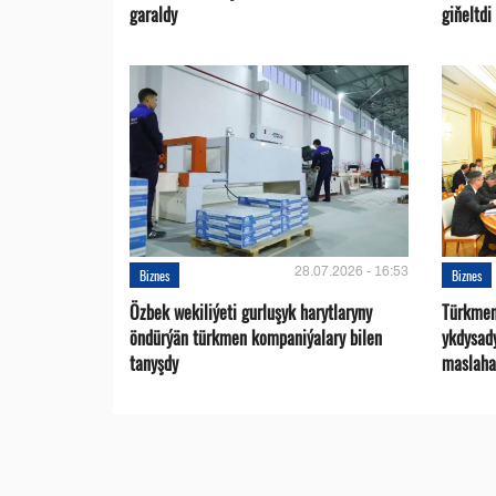
garaldy
giňeltdi
28.07.2026 - 16:53
Biznes
Biznes
Özbek wekiliýeti gurluşyk harytlaryny
Türkmen
öndürýän türkmen kompaniýalary bilen
ykdysad
tanyşdy
maslaha