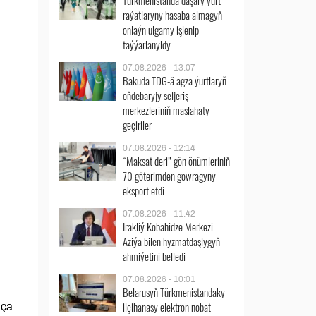
Türkmenistanda daşary ýurt
raýatlaryny hasaba almagyň
onlaýn ulgamy işlenip
taýýarlanyldy
07.08.2026 - 13:07
Bakuda TDG-ä agza ýurtlaryň
öňdebaryjy seljeriş
merkezleriniň maslahaty
geçiriler
07.08.2026 - 12:14
“Maksat deri” gön önümleriniň
70 göterimden gowragyny
eksport etdi
07.08.2026 - 11:42
Irakliý Kobahidze Merkezi
Aziýa bilen hyzmatdaşlygyň
ähmiýetini belledi
07.08.2026 - 10:01
Belarusyň Türkmenistandaky
ilçihanasy elektron nobat
nça