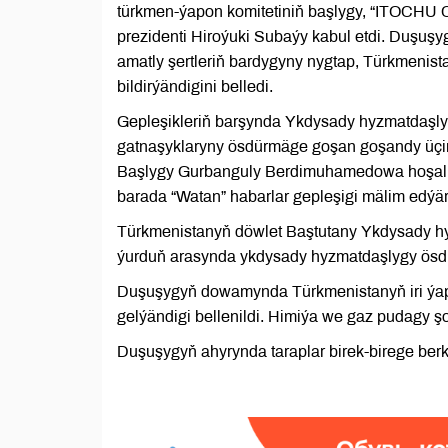
türkmen-ýapon komitetiniň başlygy, “ITOCHU C
prezidenti Hiroýuki Subaýy kabul etdi. Duşu
amatly şertleriň bardygyny nygtap, Türkmenis
bildirýändigini belledi.
Gepleşikleriň barşynda Ykdysady hyzmatdaşly
gatnaşyklaryny ösdürmäge goşan goşandy üçin 
Başlygy Gurbanguly Berdimuhamedowa hoşallyk
barada “Watan” habarlar gepleşigi mälim edýär
Türkmenistanyň döwlet Baştutany Ykdysady hyz
ýurduň arasynda ykdysady hyzmatdaşlygy ösdürm
Duşuşygyň dowamynda Türkmenistanyň iri ýap
gelýändigi bellenildi. Himiýa we gaz pudagy ş
Duşuşygyň ahyrynda taraplar birek-birege berk 