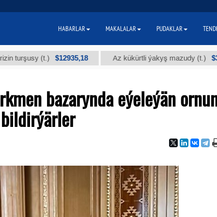
HABARLAR
MAKALALAR
PUDAKLAR
TEND
$12935,18
$300
usy (t.)
Az kükürtli ýakyş mazudy (t.)
rkmen bazarynda eýeleýän ornu
ildirýärler