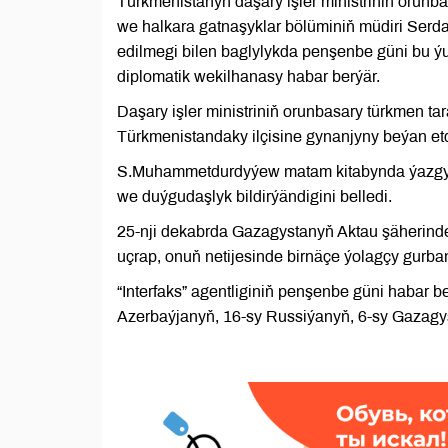
Türkmenistanyň daşary işler ministriniň orun
we halkara gatnaşyklar bölüminiň müdiri Ser
edilmegi bilen baglylykda penşenbe güni bu ý
diplomatik wekilhanasy habar berýär.
Daşary işler ministriniň orunbasary türkmen t
Türkmenistandaky ilçisine gynanjyny beýan et
S.Muhammetdurdyýew matam kitabynda ýazgy g
we duýgudaşlyk bildirýändigini belledi.
25-nji dekabrda Gazagystanyň Aktau şäherind
uçrap, onuň netijesinde birnäçe ýolagçy gurba
“Interfaks” agentliginiň penşenbe güni habar
Azerbaýjanyň, 16-sy Russiýanyň, 6-sy Gazagys