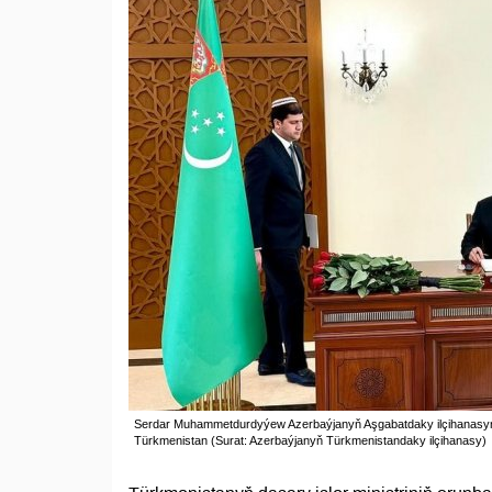
Serdar Muhammetdurdyýew Azerbaýjanyň Aşgabatdaky ilçihanasynyň
Türkmenistan (Surat: Azerbaýjanyň Türkmenistandaky ilçihanasy)