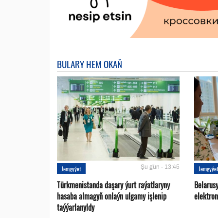
BULARY HEM OKAŇ
Şu gün - 13:45
Jemgyýet
Jemgyýe
Türkmenistanda daşary ýurt raýatlaryny
Belarus
hasaba almagyň onlaýn ulgamy işlenip
elektro
taýýarlanyldy