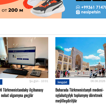
Şu gün - 10:01
06.08.2026 
t
Jemgyýet
yň Türkmenistandaky ilçihanasy
Buharada Türkmenistanyň medeni-
n nobat ulgamyna geçýär
syýahatçylyk toplumyny döretmek
meýilleşdirilýär