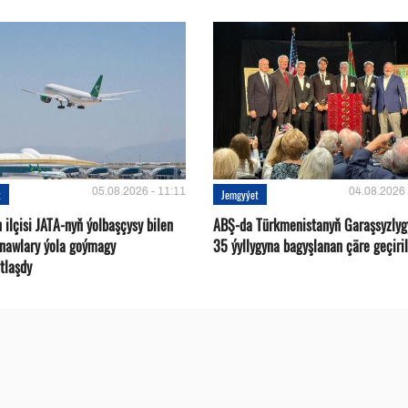
05.08.2026 - 11:11
04.08.2026 
t
Jemgyýet
ilçisi JATA-nyň ýolbaşçysy bilen
ABŞ-da Türkmenistanyň Garaşsyzlyg
tnawlary ýola goýmagy
35 ýyllygyna bagyşlanan çäre geçiril
tlaşdy