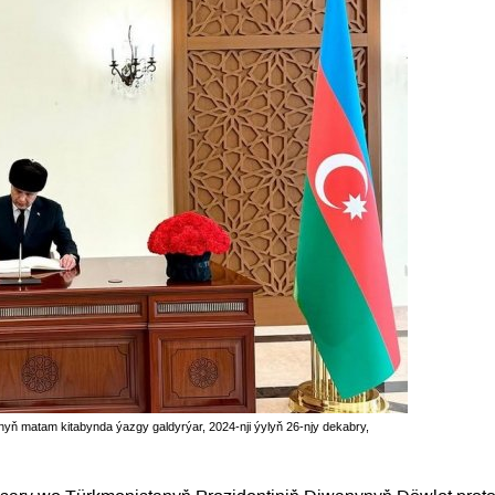
 matam kitabynda ýazgy galdyrýar, 2024-nji ýylyň 26-njy dekabry,