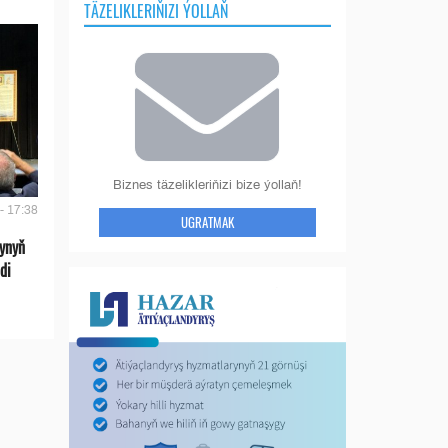
TÄZELIKLERIŇIZI ÝOLLAŇ
Biznes täzelikleriňizi bize ýollaň!
- 17:38
UGRATMAK
ynyň
di