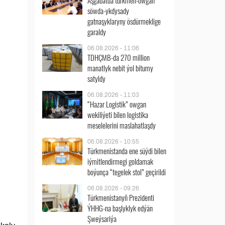
Aşgabatda türkmen-owgan
söwda-ykdysady
gatnaşyklaryny ösdürmeklige
garaldy
06.08.2026 - 11:06
TDHÇMB-da 270 million
manatlyk nebit ýol bitumy
satyldy
06.08.2026 - 11:03
“Hazar Logistik” owgan
wekiliýeti bilen logistika
meselelerini maslahatlaşdy
06.08.2026 - 10:55
Türkmenistanda ene süýdi bilen
iýmitlendirmegi goldamak
boýunça “tegelek stol” geçirildi
06.08.2026 - 09:26
Türkmenistanyň Prezidenti
ÝHHG-na başlyklyk edýän
Şweýsariýa