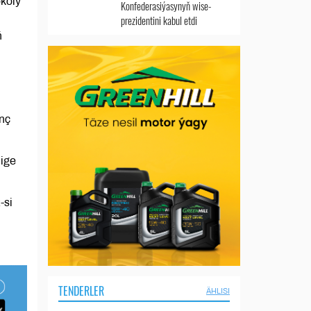
okoly
Konfederasiýasynyň wise-
prezidentini kabul etdi
ň
nç
lige
-si
TENDERLER
ÄHLISI