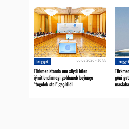
06.08.2026 - 10:55
Jemgyýet
Jemgyýe
Türkmenistanda ene süýdi bilen
Türkmen 
iýmitlendirmegi goldamak boýunça
göni ga
“tegelek stol” geçirildi
maslaha