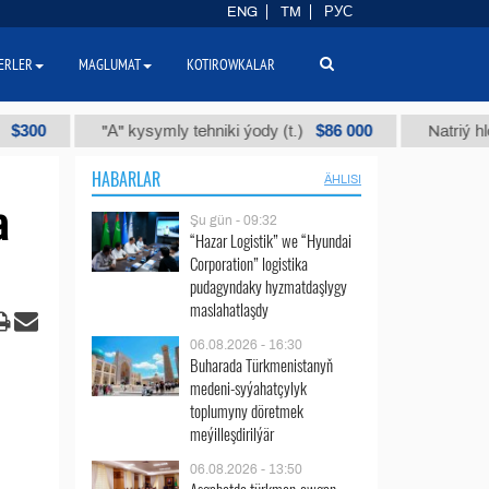
ENG
TM
РУС
ERLER
MAGLUMAT
KOTIROWKALAR
$86 000
"А" kysymly tehniki ýody (t.)
Natriý hlorly (na
HABARLAR
ÄHLISI
a
Şu gün - 09:32
“Hazar Logistik” we “Hyundai
Corporation” logistika
pudagyndaky hyzmatdaşlygy
maslahatlaşdy
06.08.2026 - 16:30
Buharada Türkmenistanyň
medeni-syýahatçylyk
toplumyny döretmek
meýilleşdirilýär
06.08.2026 - 13:50