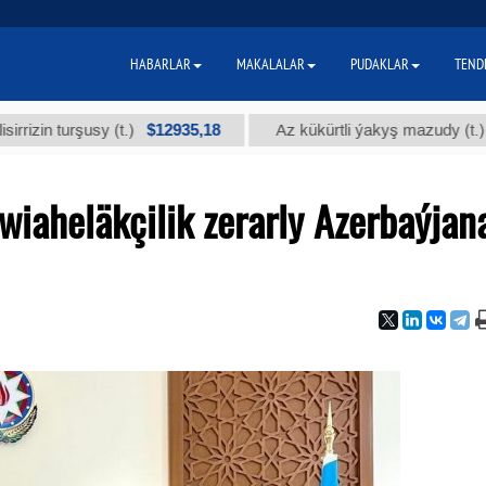
HABARLAR
MAKALALAR
PUDAKLAR
TEND
$12935,18
$300
turşusy (t.)
Az kükürtli ýakyş mazudy (t.)
iaheläkçilik zerarly Azerbaýjan