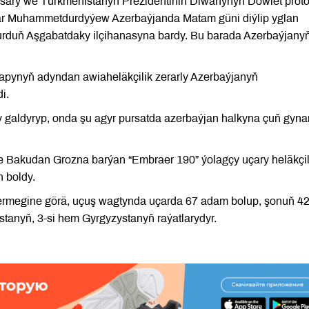
basary we Türkmenistanyň Prezidentiniň Diwanynyň Döwlet prot
dar Muhammetdurdyýew Azerbaýjanda Matam güni diýlip yglan
urduň Aşgabatdaky ilçihanasyna bardy. Bu barada Azerbaýjany
arapynyň adyndan awiaheläkçilik zerarly Azerbaýjanyň
di.
aldyryp, onda şu agyr pursatda azerbaýjan halkyna çuň gyna
e Bakudan Grozna barýan “Embraer 190” ýolagçy uçary heläkçi
n boldy.
 bermegine görä, uçuş wagtynda uçarda 67 adam bolup, şonuň 42
tanyň, 3-si hem Gyrgyzystanyň raýatlarydyr.