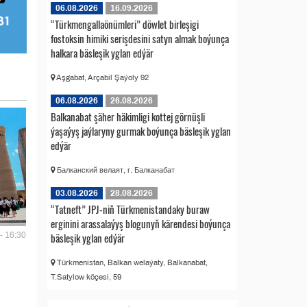
06.08.2026
16.09.2026
“Türkmengallaönümleri” döwlet birleşigi
fostoksin himiki serişdesini satyn almak boýunça
halkara bäsleşik yglan edýär
Aşgabat, Arçabil Şaýoly 92
06.08.2026
26.08.2026
Balkanabat şäher häkimligi kottej görnüşli
ýaşaýyş jaýlaryny gurmak boýunça bäsleşik yglan
edýär
Балканский велаят, г. Балканабат
03.08.2026
28.08.2026
“Tatneft” JPJ-niň Türkmenistandaky buraw
erginini arassalaýyş blogunyň kärendesi boýunça
bäsleşik yglan edýär
- 16:30
Türkmenistan, Balkan welaýaty, Balkanabat,
T.Satylow köçesi, 59