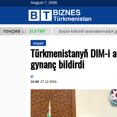
Awgust 7, 2026
37,8 ТМТ
/1 (kg.)
TDHÇMB
Buýan köküniň arassalanmadyk glisirrizin 
Jemgyýet
Türkmenistanyň DIM-i aw
gynanç bildirdi
BT
10:48
27.12.2024