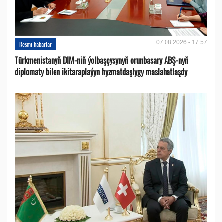
07.08.2026 - 17:57
Resmi habarlar
Türkmenistanyň DIM-niň ýolbaşçysynyň orunbasary ABŞ-nyň
diplomaty bilen ikitaraplaýyn hyzmatdaşlygy maslahatlaşdy