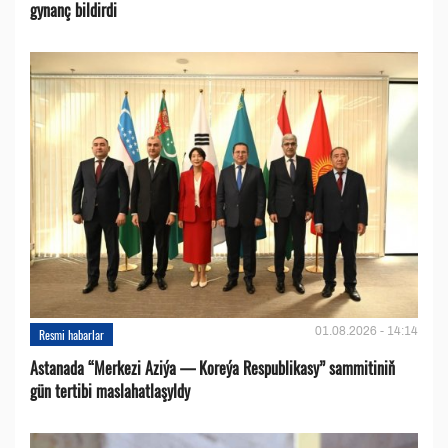
gynanç bildirdi
01.08.2026 - 14:14
Resmi habarlar
Astanada “Merkezi Aziýa — Koreýa Respublikasy” sammitiniň
gün tertibi maslahatlaşyldy