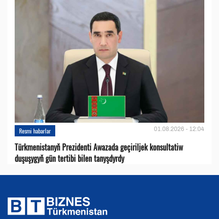
01.08.2026 - 12:04
Resmi habarlar
Türkmenistanyň Prezidenti Awazada geçiriljek konsultatiw
duşuşygyň gün tertibi bilen tanyşdyrdy