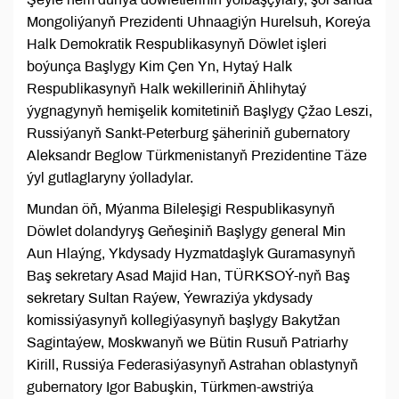
Mongoliýanyň Prezidenti Uhnaagiýn Hurelsuh, Koreýa
Halk Demokratik Respublikasynyň Döwlet işleri
boýunça Başlygy Kim Çen Yn, Hytaý Halk
Respublikasynyň Halk wekilleriniň Ählihytaý
ýygnagynyň hemişelik komitetiniň Başlygy Çžao Leszi,
Russiýanyň Sankt-Peterburg şäheriniň gubernatory
Aleksandr Beglow Türkmenistanyň Prezidentine Täze
ýyl gutlaglaryny ýolladylar.
Mundan öň, Mýanma Bileleşigi Respublikasynyň
Döwlet dolandyryş Geňeşiniň Başlygy general Min
Aun Hlaýng, Ykdysady Hyzmatdaşlyk Guramasynyň
Baş sekretary Asad Majid Han, TÜRKSOÝ-nyň Baş
sekretary Sultan Raýew, Ýewraziýa ykdysady
komissiýasynyň kollegiýasynyň başlygy Bakytžan
Sagintaýew, Moskwanyň we Bütin Rusuň Patriarhy
Kirill, Russiýa Federasiýasynyň Astrahan oblastynyň
gubernatory Igor Babuşkin, Türkmen-awstriýa