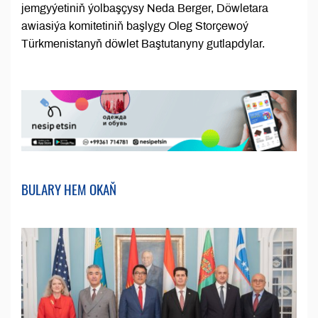
jemgyýetiniň ýolbaşçysy Neda Berger, Döwletara
awiasiýa komitetiniň başlygy Oleg Storçewoý
Türkmenistanyň döwlet Baştutanyny gutlapdylar.
BULARY HEM OKAŇ