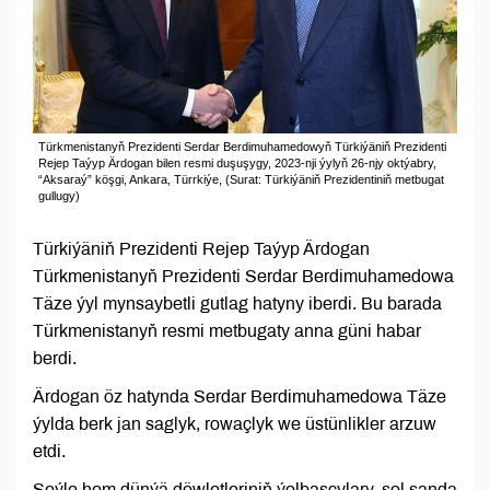
Türkmenistanyň Prezidenti Serdar Berdimuhamedowyň Türkiýäniň Prezidenti
Rejep Taýyp Ärdogan bilen resmi duşuşygy, 2023-nji ýylyň 26-njy oktýabry,
“Aksaraý” köşgi, Ankara, Türrkiýe, (Surat: Türkiýäniň Prezidentiniň metbugat
gullugy)
Türkiýäniň Prezidenti Rejep Taýyp Ärdogan
Türkmenistanyň Prezidenti Serdar Berdimuhamedowa
Täze ýyl mynsaybetli gutlag hatyny iberdi. Bu barada
Türkmenistanyň resmi metbugaty anna güni habar
berdi.
Ärdogan öz hatynda Serdar Berdimuhamedowa Täze
ýylda berk jan saglyk, rowaçlyk we üstünlikler arzuw
etdi.
Şeýle hem dünýä döwletleriniň ýolbaşçylary, şol sanda