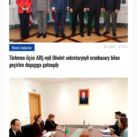
Şu gün - 13:21
Resmi habarlar
Türkmen ilçisi ABŞ-nyň Döwlet sekretarynyň orunbasary bilen
geçirlen duşuşyga gatnaşdy