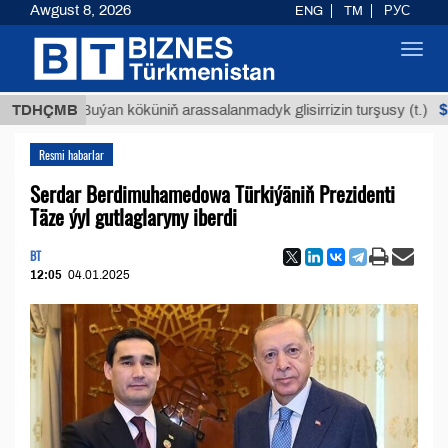
Awgust 8, 2026
ENG
TM
РУС
Toggl
navig
$12935,1
TDHÇMB
Buýan köküniň arassalanmadyk glisirrizin turşusy (t.)
Resmi habarlar
Serdar Berdimuhamedowa Türkiýäniň Prezidenti
Täze ýyl gutlaglaryny iberdi
BT
12:05
04.01.2025