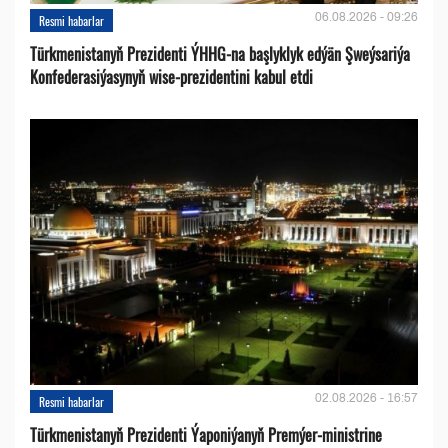
06.08.2026 - 09:26
Resmi habarlar
Türkmenistanyň Prezidenti ÝHHG-na başlyklyk edýän Şweýsariýa
Konfederasiýasynyň wise-prezidentini kabul etdi
02.08.2026 - 16:57
Resmi habarlar
Türkmenistanyň Prezidenti Ýaponiýanyň Premýer-ministrine