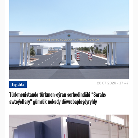
28.07.2026 - 17:47
Logistika
Türkmenistanda türkmen-eýran serhedindäki “Sarahs
awtoýollary” gümrük nokady döwrebaplaşdyryldy