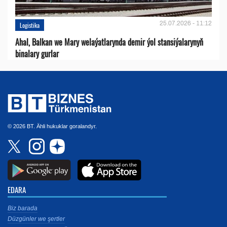
25.07.2026 - 11:12
Logistika
Ahal, Balkan we Mary welaýatlarynda demir ýol stansiýalarynyň
binalary gurlar
© 2026 BT. Ähli hukuklar goralandyr.
EDARA
Biz barada
Düzgünler we şertler