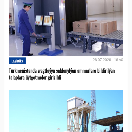
28.07.2026 - 16:40
Logistika
Türkmenistanda wagtlaýyn saklanylýan ammarlara bildirilýän
talaplara üýtgetmeler girizildi