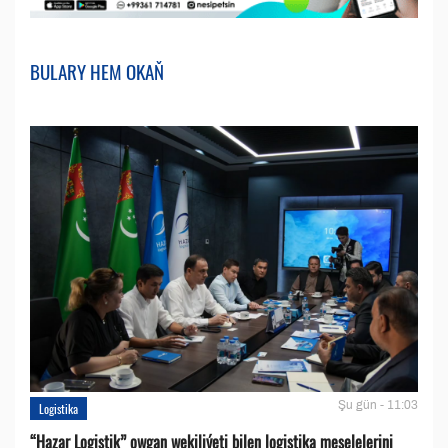
BULARY HEM OKAŇ
Şu gün - 11:03
Logistika
“Hazar Logistik” owgan wekiliýeti bilen logistika meselelerini