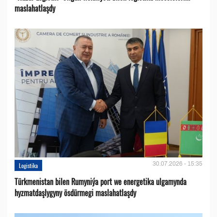
maslahatlaşdy
30.07.2026 - 15:35
Logistika
Türkmenistan bilen Rumyniýa port we energetika ulgamynda
hyzmatdaşlygyny ösdürmegi maslahatlaşdy