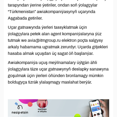
tarapyndan ýerine ýetiriler, ondan soň ýolagçylar
“Türkmenistan” awiakompaniýasynyň uçarynda
Aşgabada getiriler.
Uçar gatnawynda ýerleri tassyklatmak üçin
ýolagçylara petek alan agent kompaniýalaryna ýüz
tutmak we avia@itmgroup.ru elektron poçta salgysy
arkaly habarnama ugratmak zerurdyr. Uçarda gitjekleri
hasaba almak uçuşdan üç sagat öň başlanýar.
Awiakompaniýa uçuş meýilnamalary üýtgän ähli
ýolagçylara täze uçar gatnawynyň deslapky sanawyna
goşulmak üçin ýerleri öňünden bronlamagy mümkin
boldugyça tizräk ylalaşmagy maslahat berýär.