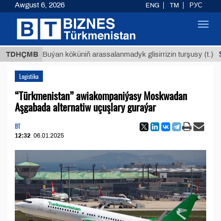
Awgust 6, 2026
ENG
TM
РУС
Toggl
navig
$12935,
TDHÇMB
Buýan köküniň arassalanmadyk glisirrizin turşusy (t.)
Logistika
“Türkmenistan” awiakompaniýasy Moskwadan
Aşgabada alternatiw uçuşlary guraýar
BT
12:32
06.01.2025