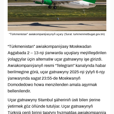
“Türkmenistan” awiakompaniýasynyň uçary (Surat: turkmenmetbugat.gov.tm)
“Türkmenistan” awiakompaniýasy Moskwadan
Aşgabada 2 – 13-nji ýanwarda uçuşlary meýilleşdirilen
ýolagçylar üçin alternatiw uçar gatnawyny işe girizdi.
Awiakompaniýanyň resmi “Telegram” kanalynda habar
berilmegine görä, uçar gatnawyny 2025-nji ýylyň 6-njy
ýanwarynda sagat 23:55-de Moskwanyň
Domodedowo howa menzilenden amala aşyrmak
bellenilendir.
Uçar gatnawyny Stambul şäheriniň üsti bilen ýerine
ýetirmek göz öňünde tutulýar. Uçar gatnawynyň
Türkiýä çenli birinji tapgyry hyzmatdaş awiakompaniýa