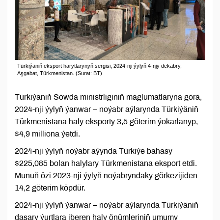
Türkiýäniň eksport harytlarynyň sergisi, 2024-nji ýylyň 4-njy dekabry,
Aşgabat, Türkmenistan. (Surat: BT)
Türkiýäniň Söwda ministrliginiň maglumatlaryna görä,
2024-nji ýylyň ýanwar – noýabr aýlarynda Türkiýäniň
Türkmenistana haly eksporty 3,5 göterim ýokarlanyp,
$4,9 milliona ýetdi.
2024-nji ýylyň noýabr aýynda Türkiýe bahasy
$225,085 bolan halylary Türkmenistana eksport etdi.
Munuň özi 2023-nji ýylyň noýabryndaky görkezijiden
14,2 göterim köpdür.
2024-nji ýylyň ýanwar – noýabr aýlarynda Türkiýäniň
daşary ýurtlara iberen haly önümleriniň umumy