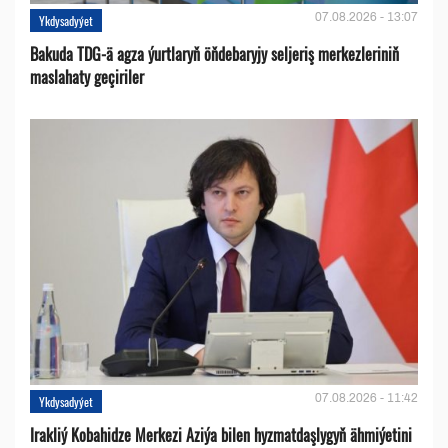
07.08.2026 - 13:07
Ykdysadyýet
Bakuda TDG-ä agza ýurtlaryň öňdebaryjy seljeriş merkezleriniň
maslahaty geçiriler
07.08.2026 - 11:42
Ykdysadyýet
Irakliý Kobahidze Merkezi Aziýa bilen hyzmatdaşlygyň ähmiýetini