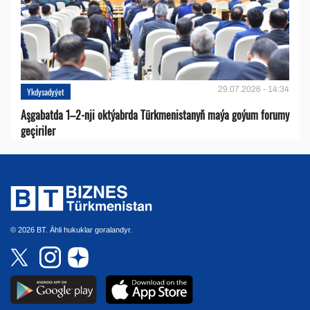
29.07.2026 - 14:34
Ykdysadyýet
Aşgabatda 1–2-nji oktýabrda Türkmenistanyň maýa goýum forumy
geçiriler
© 2026 BT. Ähli hukuklar goralandyr.