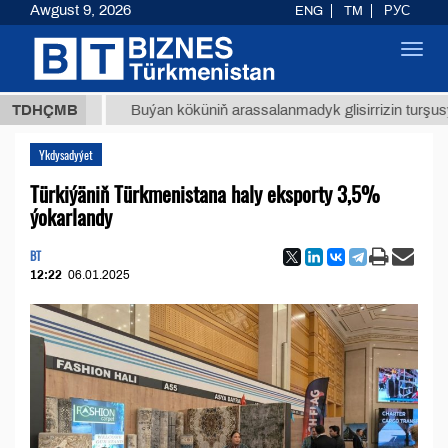
Awgust 9, 2026
ENG
TM
РУС
Toggl
navig
 ТМТ
$
TDHÇMB
Buýan köküniň arassalanmadyk glisirrizin turşusy (t.)
Ykdysadyýet
Türkiýäniň Türkmenistana haly eksporty 3,5%
ýokarlandy
BT
12:22
06.01.2025