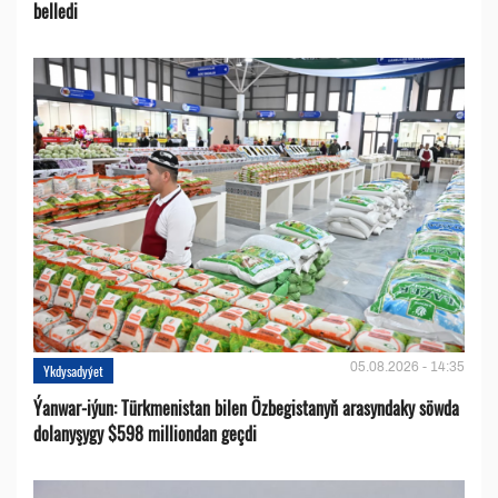
belledi
05.08.2026 - 14:35
Ykdysadyýet
Ýanwar-iýun: Türkmenistan bilen Özbegistanyň arasyndaky söwda
dolanyşygy $598 milliondan geçdi