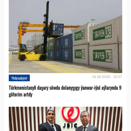
04.08.2026 - 16:57
Ykdysadyýet
Türkmenistanyň daşary söwda dolanyşygy ýanwar-iýul aýlarynda 9
göterim artdy