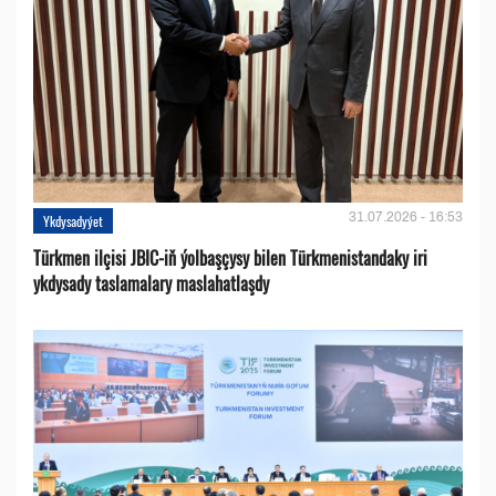
31.07.2026 - 16:53
Ykdysadyýet
Türkmen ilçisi JBIC-iň ýolbaşçysy bilen Türkmenistandaky iri
ykdysady taslamalary maslahatlaşdy