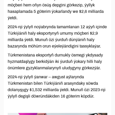
möçberi hem oňyn ösüş depgini görkezip, ýyllyk
hasaplamada 5 göterim ýokarlandy we $2,6 milliarda
ýetdi.
2024-nji ýylyň noýabrynda tamamlanan 12 aýyň içinde
Türkiýäniň haly eksportynyň umumy möçberi $2,9
milliarda ýetdi. Munuň özi ýurduň dünýäniň haly
bazarynda möhüm orun eýeleýändigini tassyklaýar.
Türkmenistana eksportyň durnukly ösmegi ykdysady
hyzmatdaşlygy berkidýän iki ýurduň ýokary hilli haly
önümlere gyzyklanmalarynyň uludygyny görkezýär.
2024-nji ýylyň ýanwar – awgust aýlarynda
Türkmenistan bilen Türkiýäniň arasyndaky söwda
dolanyşygy $1,532 milliarda ýetdi. Munuň özi 2023-nji
ýylyň degişli döwründäkiden 16 göterim köpdür.