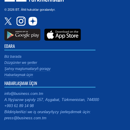
© 2026 BT. Ähli hukuklar goralandyr.
EDARA
Biz barada
Düzgünler we şertler
Şahsy maglumatlaryň goragy
Habarlaşmak üçin
HABARLAŞMAK ÜÇIN
info@business.com.tm
A.Nyýazow şaýoly 157, Aşgabat, Türkmenistan, 744000
+993 61 89 14 98
Bildirişleriňizi we iş orunlaryňyzy ýerleşdirmek üçin:
press@business.com.tm