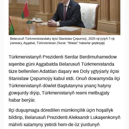
Belarusuň Türkmenistandaky ilçisi Stanislaw Çepurnoý, 2025-nji ýylyň 7-nji
ýanwary, Aşgabat, Türkmenistan (Surat: “Watan” habarlar gepleşigi)
Türkmenistanyň Prezidenti Serdar Berdimuhamedow
sişenbe güni Aşgabatda Belarusuň Türkmenistanda
täze bellenilen Adatdan daşary we Doly ygtyýarly ilçisi
Stanislaw Çepurnoýy kabul etdi. Onuň dowamynda ilçi
Türkmenistanyň döwlet Baştutanyna ynanç hatyny
gowşurdy diýip, Türkmenistanyň resmi metbugaty
habar berýär.
Ilçi duşuşmaga döredilen mümkinçilik üçin hoşallyk
bildirip, Belarusuň Prezidenti Aleksandr Lukaşenkonyň
mähirli salamyny ýetirdi hem-de öz ýurdunyň