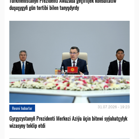
Türkmenistanyň Prezidenti Awazada geçiriljek konsultatiw
duşuşygyň gün tertibi bilen tanyşdyrdy
31.07.2026 - 19:23
Resmi habarlar
Gyrgyzystanyň Prezidenti Merkezi Aziýa üçin bitewi syýahatçylyk
wizasyny teklip etdi