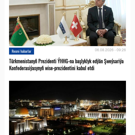
06.08.2026 - 09:26
Resmi habarlar
Türkmenistanyň Prezidenti ÝHHG-na başlyklyk edýän Şweýsariýa
Konfederasiýasynyň wise-prezidentini kabul etdi