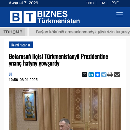
Awgust 7, 2026
ENG
TM
РУС
Toggl
navig
ТМТ
$1
TDHÇMB
Buýan köküniň arassalanmadyk glisirrizin turşusy (t.)
Resmi habarlar
Belarusuň ilçisi Türkmenistanyň Prezidentine
ynanç hatyny gowşurdy
BT
10:56
08.01.2025