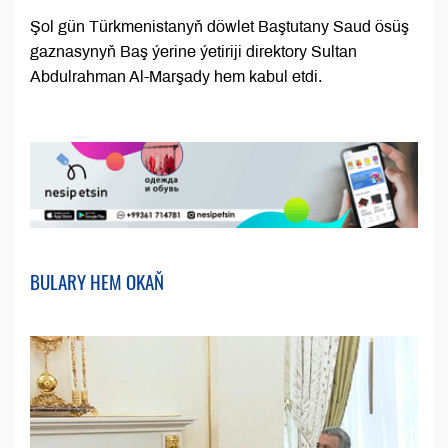
Şol gün Türkmenistanyň döwlet Baştutany Saud ösüş
gaznasynyň Baş ýerine ýetiriji direktory Sultan
Abdulrahman Al-Marşady hem kabul etdi.
BULARY HEM OKAŇ