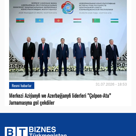
31.07.2026 - 18:53
Resmi habarlar
Merkezi Aziýanyň we Azerbaýjanyň liderleri “Çolpon-Ata”
Jarnamasyna gol çekdiler