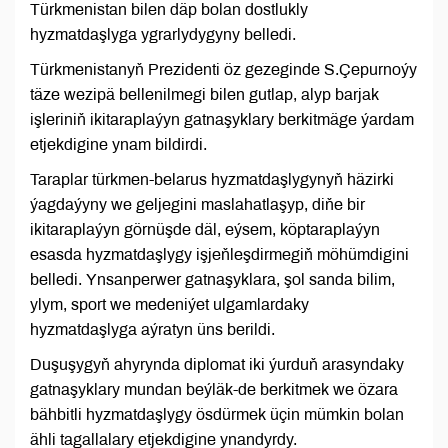
Türkmenistan bilen däp bolan dostlukly
hyzmatdaşlyga ygrarlydygyny belledi.
Türkmenistanyň Prezidenti öz gezeginde S.Çepurnoýy
täze wezipä bellenilmegi bilen gutlap, alyp barjak
işleriniň ikitaraplaýyn gatnaşyklary berkitmäge ýardam
etjekdigine ynam bildirdi.
Taraplar türkmen-belarus hyzmatdaşlygynyň häzirki
ýagdaýyny we geljegini maslahatlaşyp, diňe bir
ikitaraplaýyn görnüşde däl, eýsem, köptaraplaýyn
esasda hyzmatdaşlygy işjeňleşdirmegiň möhümdigini
belledi. Ynsanperwer gatnaşyklara, şol sanda bilim,
ylym, sport we medeniýet ulgamlardaky
hyzmatdaşlyga aýratyn üns berildi.
Duşuşygyň ahyrynda diplomat iki ýurduň arasyndaky
gatnaşyklary mundan beýläk-de berkitmek we özara
bähbitli hyzmatdaşlygy ösdürmek üçin mümkin bolan
ähli tagallalary etjekdigine ynandyrdy.