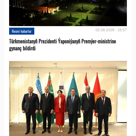
02.08.2026 - 16:57
Resmi habarlar
Türkmenistanyň Prezidenti Ýaponiýanyň Premýer-ministrine
gynanç bildirdi