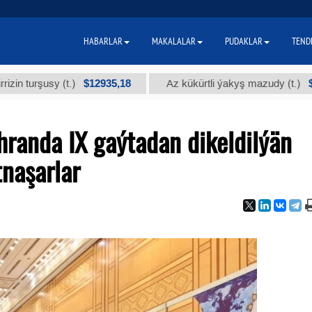
HABARLAR
MAKALALAR
PUDAKLAR
TEND
$12935,18
$300
şusy (t.)
Az kükürtli ýakyş mazudy (t.)
hranda IX gaýtadan dikeldilýän
tnaşarlar