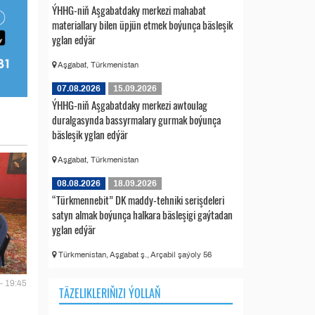
ÝHHG-niň Aşgabatdaky merkezi mahabat
materiallary bilen üpjün etmek boýunça bäsleşik
yglan edýär
Aşgabat, Türkmenistan
07.08.2026
15.09.2026
ÝHHG-niň Aşgabatdaky merkezi awtoulag
duralgasynda bassyrmalary gurmak boýunça
bäsleşik yglan edýär
Aşgabat, Türkmenistan
08.08.2026
18.09.2026
“Türkmennebit” DK maddy-tehniki serişdeleri
satyn almak boýunça halkara bäsleşigi gaýtadan
yglan edýär
Türkmenistan, Aşgabat ş., Arçabil şaýoly 56
- 19:45
TÄZELIKLERIŇIZI ÝOLLAŇ