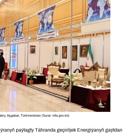
ekabry, Aşgabat, Türkmenistan (Surat: mfa.gov.tm)
Eýranyň paýtagty Tähranda geçiriljek Energiýanyň gaýtdan