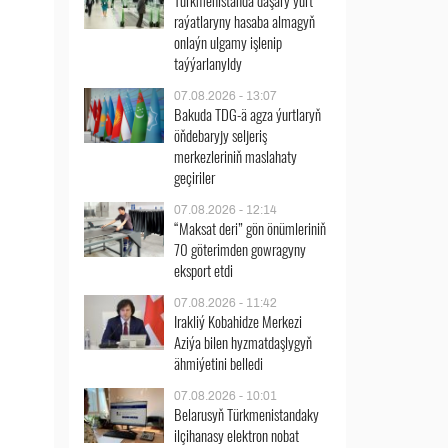
Türkmenistanda daşary ýurt
raýatlaryny hasaba almagyň
onlaýn ulgamy işlenip
taýýarlanyldy
07.08.2026 - 13:07
Bakuda TDG-ä agza ýurtlaryň
öňdebaryjy seljeriş
merkezleriniň maslahaty
geçiriler
07.08.2026 - 12:14
“Maksat deri” gön önümleriniň
70 göterimden gowragyny
eksport etdi
07.08.2026 - 11:42
Irakliý Kobahidze Merkezi
Aziýa bilen hyzmatdaşlygyň
ähmiýetini belledi
07.08.2026 - 10:01
Belarusyň Türkmenistandaky
ilçihanasy elektron nobat