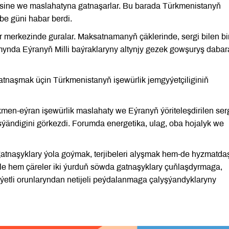
gisine we maslahatyna gatnaşarlar. Bu barada Türkmenistanyň
be güni habar berdi.
r merkezinde guralar. Maksatnamanyň çäklerinde, sergi bilen bi
mynda Eýranyň Milli baýraklaryny altynjy gezek gowşuryş dabar
atnaşmak üçin Türkmenistanyň işewürlik jemgyýetçiliginiň
men-eýran işewürlik maslahaty we Eýranyň ýöriteleşdirilen serg
ýändigini görkezdi. Forumda energetika, ulag, oba hojalyk we
tnaşyklary ýola goýmak, terjibeleri alyşmak hem-de hyzmatda
e hem çäreler iki ýurduň söwda gatnaşyklary çuňlaşdyrmaga,
ýetli orunlaryndan netijeli peýdalanmaga çalyşýandyklaryny