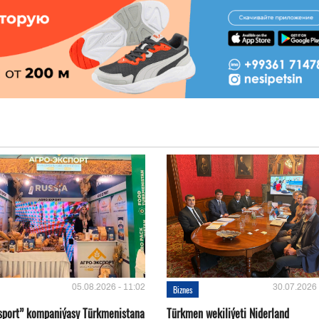
05.08.2026 - 11:02
30.07.2026 
Biznes
sport” kompaniýasy Türkmenistana
Türkmen wekiliýeti Niderland