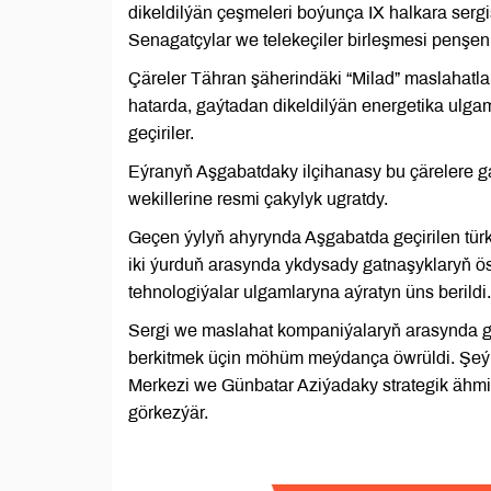
dikeldilýän çeşmeleri boýunça IX halkara ser
Senagatçylar we telekeçiler birleşmesi penşen
Çäreler Tähran şäherindäki “Milad” maslahatla
hatarda, gaýtadan dikeldilýän energetika ulga
geçiriler.
Eýranyň Aşgabatdaky ilçihanasy bu çärelere g
wekillerine resmi çakylyk ugratdy.
Geçen ýylyň ahyrynda Aşgabatda geçirilen türk
iki ýurduň arasynda ykdysady gatnaşyklaryň ös
tehnologiýalar ulgamlaryna aýratyn üns berildi.
Sergi we maslahat kompaniýalaryň arasynda ga
berkitmek üçin möhüm meýdança öwrüldi. Şeýl
Merkezi we Günbatar Aziýadaky strategik ähmi
görkezýär.