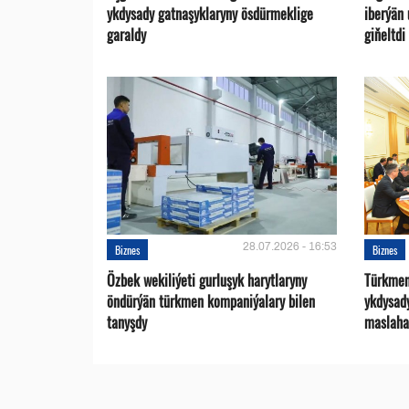
ykdysady gatnaşyklaryny ösdürmeklige
iberýän 
garaldy
giňeltdi
28.07.2026 - 16:53
Biznes
Biznes
Özbek wekiliýeti gurluşyk harytlaryny
Türkmen
öndürýän türkmen kompaniýalary bilen
ykdysad
tanyşdy
maslaha