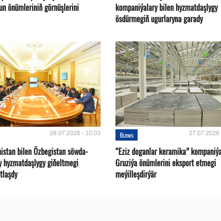
un önümleriniň görnüşlerini
kompaniýalary bilen hyzmatdaşlygy
ösdürmegiň ugurlaryna garady
28.07.2026 - 10:03
27.07.2026 
Biznes
istan bilen Özbegistan söwda-
“Eziz doganlar keramika” kompaniý
y hyzmatdaşlygy giňeltmegi
Gruziýa önümlerini eksport etmegi
tlaşdy
meýilleşdirýär