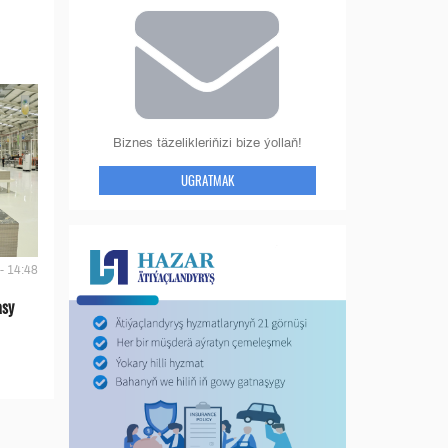
Biznes täzelikleriňizi bize ýollaň!
UGRATMAK
- 14:48
asy