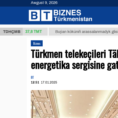
Awgust 9, 2026
37,8 ТМТ
(kg.)
TDHÇMB
Buýan köküniň arassalanmadyk glisirrizin tur
Biznes
Türkmen telekeçileri Tä
energetika sergisine ga
BT
12:51
17.01.2025