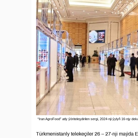
“Iran AgroFood” atly ýöriteleşdirilen sergi, 2024-nji ýylyň 16-njy d
Türkmenistanly telekeçiler 26 – 27-nji maýda 