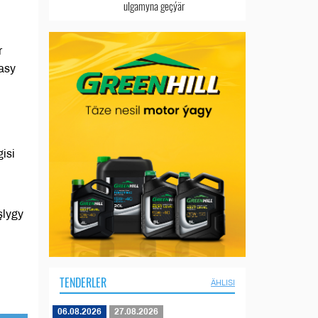
ulgamyna geçýär
r
asy
isi
şlygy
TENDERLER
ÄHLISI
06.08.2026
27.08.2026