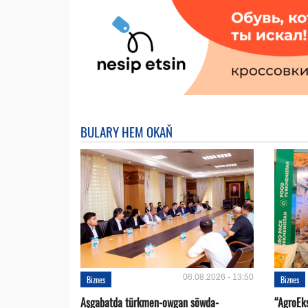
BULARY HEM OKAŇ
06.08.2026 - 13:50
Biznes
Biznes
Aşgabatda türkmen-owgan söwda-
“AgroEk