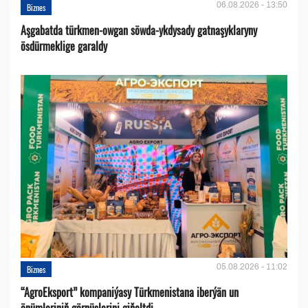
06.08.2026 - 13:50
Biznes
Aşgabatda türkmen-owgan söwda-ykdysady gatnaşyklaryny
ösdürmeklige garaldy
05.08.2026 - 11:02
Biznes
“AgroEksport” kompaniýasy Türkmenistana iberýän un
önümleriniň görnüşlerini giňeltdi