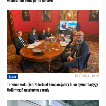
30.07.2026 - 19:45
Biznes
Türkmen wekiliýeti Niderland kompaniýalary bilen hyzmatdaşlygy
ösdürmegiň ugurlaryna garady