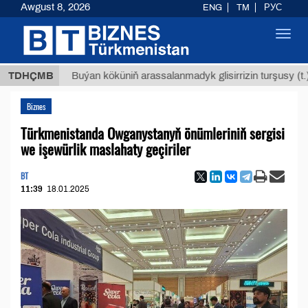
Awgust 8, 2026
ENG
TM
РУС
Toggl
navig
$1293
TDHÇMB
Buýan köküniň arassalanmadyk glisirrizin turşusy (t.)
Biznes
Türkmenistanda Owganystanyň önümleriniň sergisi
we işewürlik maslahaty geçiriler
BT
11:39
18.01.2025