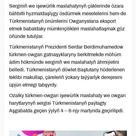
Serginiň we işewürlik maslahatynyň çäklerinde özara
bähbitli hyzmatdaşlygy ösdürmek meselelerini hem-de
Türkmenistanyň önümlerini Owganystana eksport
etmek babatdaky mümkinçilikleri maslahatlaşmak göz
öňünde tutulýar.
Türkmenistanyň Prezidenti Serdar Berdimuhamedow
türkmen-owgan gatnaşyklaryny berkitmekde möhüm
ädim hökmünde serginiň we maslahatyň ähmiýetini
belledi. Türkmenistanyň döwlet Baştutany höderlenen
teklibi makullap, çäreleriň ýokary taýýarlyk derejesini
üpjün etmegi tabşyrdy.
Ozalky türkmen-owgan işewürlik maslahaty we owgan
harytlarynyň sergisi Türkmenistanyň paýtagty
Aşgabatda geçen ýylyň 4 – 6-njy martynda geçirilipdi.