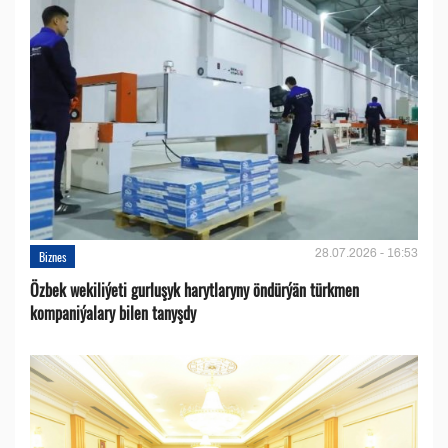
28.07.2026 - 16:53
Biznes
Özbek wekiliýeti gurluşyk harytlaryny öndürýän türkmen
kompaniýalary bilen tanyşdy