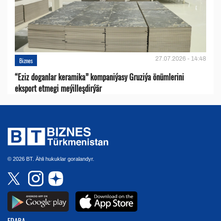
27.07.2026 - 14:48
Biznes
“Eziz doganlar keramika” kompaniýasy Gruziýa önümlerini
eksport etmegi meýilleşdirýär
© 2026 BT. Ähli hukuklar goralandyr.
EDARA