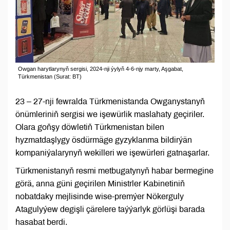
Owgan harytlarynyň sergisi, 2024-nji ýylyň 4-6-njy marty, Aşgabat,
Türkmenistan (Surat: BT)
23 – 27-nji fewralda Türkmenistanda Owganystanyň
önümleriniň sergisi we işewürlik maslahaty geçiriler.
Olara goňşy döwletiň Türkmenistan bilen
hyzmatdaşlygy ösdürmäge gyzyklanma bildirýän
kompaniýalarynyň wekilleri we işewürleri gatnaşarlar.
Türkmenistanyň resmi metbugatynyň habar bermegine
görä, anna güni geçirilen Ministrler Kabinetiniň
nobatdaky mejlisinde wise-premýer Nökerguly
Atagulyýew degişli çärelere taýýarlyk görlüşi barada
hasabat berdi.