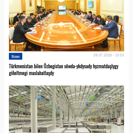
28.07.2026 - 10:03
Biznes
Türkmenistan bilen Özbegistan söwda-ykdysady hyzmatdaşlygy
giňeltmegi maslahatlaşdy