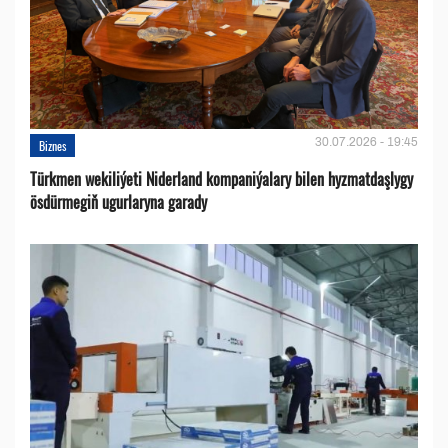
30.07.2026 - 19:45
Biznes
Türkmen wekiliýeti Niderland kompaniýalary bilen hyzmatdaşlygy
ösdürmegiň ugurlaryna garady