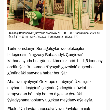
Telekeçi Babasadyk Çüriýewiň diwarlygy “TSTB – 2021” sergisinde, 2021-nji
ýylyň 17 – 23-nji marty, Aşgabat, Türkmenistan (Surat: TP)
Türkmenistanyň Senagatçylar we telekeçiler
birleşmesiniň agzasy Babasadyk Çüriýewiň
kärhanasynda her gün ter kömelekleriň 1 – 1,5 tonnasy
öndürilýär. Bu barada “Rysgal” gazetiniň duşenbe
günündäki sanynda habar berilýär.
Ahal welaýatynyň Gökdepe etrabynyň Üzümçilik
daýhan birleşiginiň çäginde ýerleşýän döwlet
tarapyndan bölünip berlen 6 gektar ýerdäki
ýyladyşhana toplumy 3 gektar meýdany eýeleýär.
Ekologiýa taýdan arassalygy we gaýtalanmajak