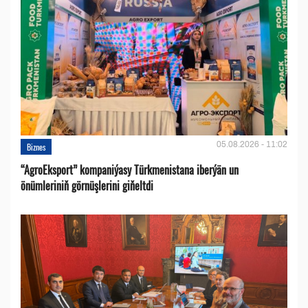
05.08.2026 - 11:02
Biznes
“AgroEksport” kompaniýasy Türkmenistana iberýän un
önümleriniň görnüşlerini giňeltdi