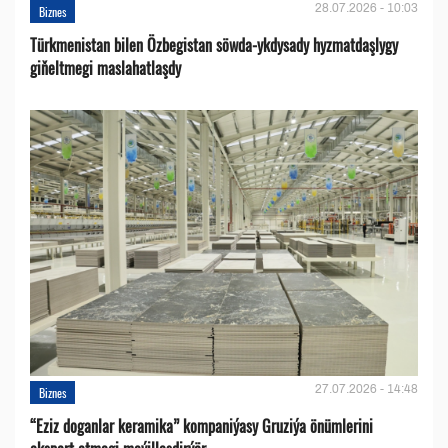
28.07.2026 - 10:03
Biznes
Türkmenistan bilen Özbegistan söwda-ykdysady hyzmatdaşlygy
giňeltmegi maslahatlaşdy
27.07.2026 - 14:48
Biznes
“Eziz doganlar keramika” kompaniýasy Gruziýa önümlerini