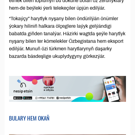
etmek bilen toplumyň bu döküne bolan öz zerurlyklary
hem-de beýleki ýerli telekeçiler üpjün edilýär.
“Tokaýçy” harytlyk nyşany bilen öndürilýän önümler
ýokary hiliniň halkara ölçeglere laýyk gelýändigi
babatda giňden tanalýar. Häzirki wagtda şeýle harytlyk
nyşany bilen ter kömelekler Özbegistana hem eksport
edilýär. Munuň özi türkmen harytlarynyň daşarky
bazarda bäsdeşlige ukuplydygyny görkezýär.
BULARY HEM OKAŇ