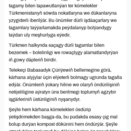
tagamy bilen tapawutlanýan ter kömelekler
Türkmenistanyň söwda nokatlaryna we dükanlaryna
yzygiderli iberilýär. Bu önümler dürli işdäaçarlary we
tagamlary taýýarlamakda peýdalanyp bolýandygy
taýdan uly meşhurlyga eýedir.
Türkmen halkynda saçagy dürli tagamlar bilen
bezemek – bolelinligi we rowaçlygy alamatlandyrýan
iň gowy däpleriň biridir.
Telekeçi Babasadyk Çüriýewiň bellemegine görä,
kärhana alyjylar üçin elýeterli bolmagy ugrunda tagalla
edýär. Önümleriň ýokary hiline we olaryň öndürilişiniň
netijeliligine aýratyn üns berilmegi toplumyň agzybir
işgärleriniň üstünliginiň nyşanydyr.
Şeýle hem kärhana kömelekleri ösdürip
ýetişdrimekden başga-da, bu pudakda esasy çig mal
bolup durýan kompost dökünini hem öndürýär. Şeýle