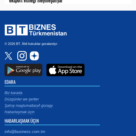
eksport etmegi meýilleşdirýär
© 2026 BT. Ähli hukuklar goralandyr.
EDARA
Biz barada
Düzgünler we şertler
Şahsy maglumatlaryň goragy
Habarlaşmak üçin
HABARLAŞMAK ÜÇIN
info@business.com.tm