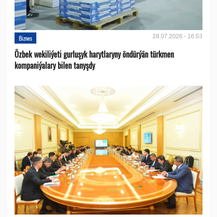
28.07.2026 - 16:53
Biznes
Özbek wekiliýeti gurluşyk harytlaryny öndürýän türkmen
kompaniýalary bilen tanyşdy