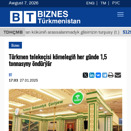
Awgust 7, 2026
ENG
TM
РУС
Toggl
navig
$12935,18
Buýan köküniň arassalanmadyk glisirrizin turşusy (t.)
TDHÇMB
Biznes
Türkmen telekeçisi kömelegiň her günde 1,5
tonnasyny öndürýär
BT
17:03
27.01.2025