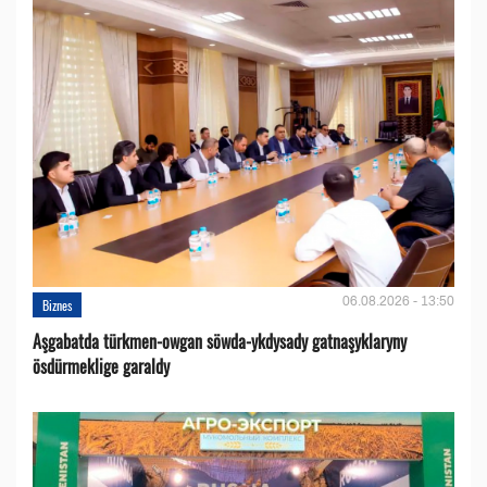
06.08.2026 - 13:50
Biznes
Aşgabatda türkmen-owgan söwda-ykdysady gatnaşyklaryny
ösdürmeklige garaldy