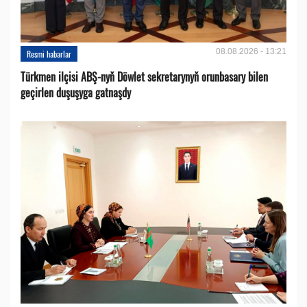
08.08.2026 - 13:21
Resmi habarlar
Türkmen ilçisi ABŞ-nyň Döwlet sekretarynyň orunbasary bilen
geçirlen duşuşyga gatnaşdy