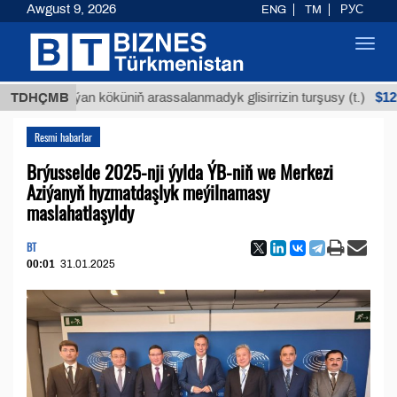
Awgust 9, 2026
ENG
TM
РУС
Toggl
navig
$12935,18
TDHÇMB
Buýan köküniň arassalanmadyk glisirrizin turşusy (t.)
Resmi habarlar
Brýusselde 2025-nji ýylda ÝB-niň we Merkezi
Aziýanyň hyzmatdaşlyk meýilnamasy
maslahatlaşyldy
BT
00:01
31.01.2025