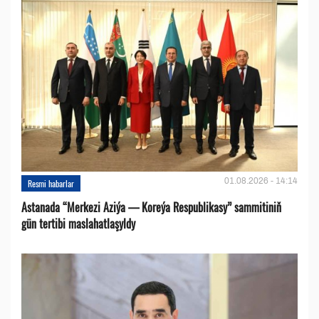
01.08.2026 - 14:14
Resmi habarlar
Astanada “Merkezi Aziýa — Koreýa Respublikasy” sammitiniň
gün tertibi maslahatlaşyldy