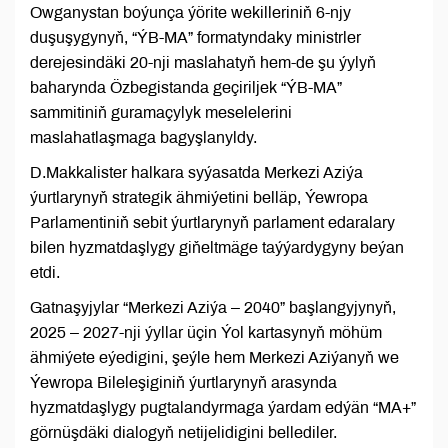
Owganystan boýunça ýörite wekilleriniň 6-njy
duşuşygynyň, “ÝB-MA” formatyndaky ministrler
derejesindäki 20-nji maslahatyň hem-de şu ýylyň
baharynda Özbegistanda geçiriljek “ÝB-MA”
sammitiniň guramaçylyk meselelerini
maslahatlaşmaga bagyşlanyldy.
D.Makkalister halkara syýasatda Merkezi Aziýa
ýurtlarynyň strategik ähmiýetini belläp, Ýewropa
Parlamentiniň sebit ýurtlarynyň parlament edaralary
bilen hyzmatdaşlygy giňeltmäge taýýardygyny beýan
etdi.
Gatnaşyjylar “Merkezi Aziýa – 2040” başlangyjynyň,
2025 – 2027-nji ýyllar üçin Ýol kartasynyň möhüm
ähmiýete eýedigini, şeýle hem Merkezi Aziýanyň we
Ýewropa Bileleşiginiň ýurtlarynyň arasynda
hyzmatdaşlygy pugtalandyrmaga ýardam edýän “MA+”
görnüşdäki dialogyň netijelidigini bellediler.