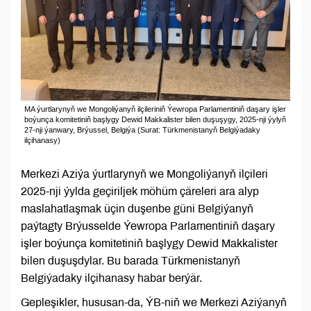
MA ýurtlarynyň we Mongoliýanyň ilçileriniň Ýewropa Parlamentiniň daşary işler
boýunça komitetiniň başlygy Dewid Makkalister bilen duşuşygy, 2025-nji ýylyň
27-nji ýanwary, Brýussel, Belgiýa (Surat: Türkmenistanyň Belgiýadaky
ilçihanasy)
Merkezi Aziýa ýurtlarynyň we Mongoliýanyň ilçileri
2025-nji ýylda geçiriljek möhüm çäreleri ara alyp
maslahatlaşmak üçin duşenbe güni Belgiýanyň
paýtagty Brýusselde Ýewropa Parlamentiniň daşary
işler boýunça komitetiniň başlygy Dewid Makkalister
bilen duşuşdylar. Bu barada Türkmenistanyň
Belgiýadaky ilçihanasy habar berýär.
Gepleşikler, hususan-da, ÝB-niň we Merkezi Aziýanyň