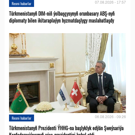
07.08.2026 - 17:57
Resmi habarlar
Türkmenistanyň DIM-niň ýolbaşçysynyň orunbasary ABŞ-nyň
diplomaty bilen ikitaraplaýyn hyzmatdaşlygy maslahatlaşdy
06.08.2026 - 09:26
Resmi habarlar
Türkmenistanyň Prezidenti ÝHHG-na başlyklyk edýän Şweýsariýa