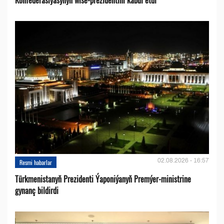
Konfederasiýasynyň wise-prezidentini kabul etdi
02.08.2026 - 16:57
Resmi habarlar
Türkmenistanyň Prezidenti Ýaponiýanyň Premýer-ministrine
gynanç bildirdi