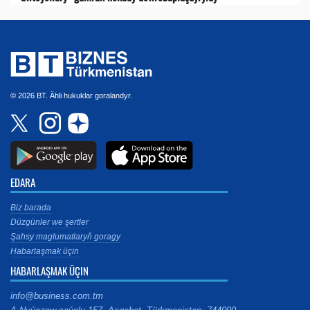
© 2026 BT. Ähli hukuklar goralandyr.
EDARA
Biz barada
Düzgünler we şertler
Şahsy maglumatlaryň goragy
Habarlaşmak üçin
HABARLAŞMAK ÜÇIN
info@business.com.tm