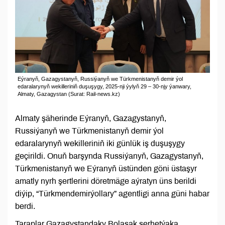
Eýranyň, Gazagystanyň, Russiýanyň we Türkmenistanyň demir ýol
edaralarynyň wekilleriniň duşuşygy, 2025-nji ýylyň 29 – 30-njy ýanwary,
Almaty, Gazagystan (Surat: Rail-news.kz)
Almaty şäherinde Eýranyň, Gazagystanyň,
Russiýanyň we Türkmenistanyň demir ýol
edaralarynyň wekilleriniň iki günlük iş duşuşygy
geçirildi. Onuň barşynda Russiýanyň, Gazagystanyň,
Türkmenistanyň we Eýranyň üstünden göni üstaşyr
amatly nyrh şertlerini döretmäge aýratyn üns berildi
diýip, “Türkmendemirýollary” agentligi anna güni habar
berdi.
Taraplar Gazagystandaky Bolaşak serhetýaka