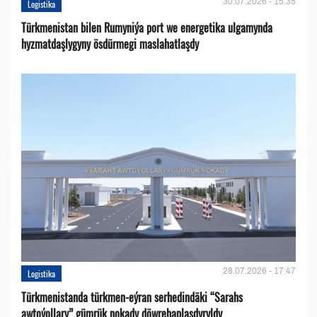
30.07.2026 - 15:35
Logistika
Türkmenistan bilen Rumyniýa port we energetika ulgamynda
hyzmatdaşlygyny ösdürmegi maslahatlaşdy
28.07.2026 - 17:47
Logistika
Türkmenistanda türkmen-eýran serhedindäki “Sarahs
awtoýollary” gümrük nokady döwrebaplaşdyryldy