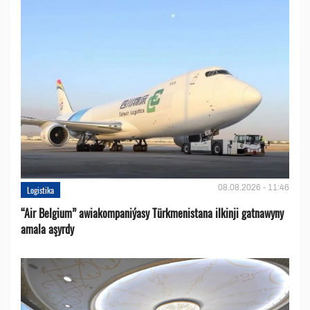
08.08.2026 - 11:46
Logistika
“Air Belgium” awiakompaniýasy Türkmenistana ilkinji gatnawyny
amala aşyrdy