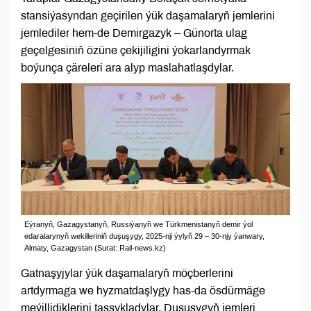
stansiýasyndan geçirilen ýük daşamalaryň jemlerini
jemlediler hem-de Demirgazyk – Günorta ulag
geçelgesiniň özüne çekijiligini ýokarlandyrmak
boýunça çäreleri ara alyp maslahatlaşdylar.
Eýranyň, Gazagystanyň, Russiýanyň we Türkmenistanyň demir ýol
edaralarynyň wekilleriniň duşuşygy, 2025-nji ýylyň 29 – 30-njy ýanwary,
Almaty, Gazagystan (Surat: Rail-news.kz)
Gatnaşyjylar ýük daşamalaryň möçberlerini
artdyrmaga we hyzmatdaşlygy has-da ösdürmäge
meýillidiklerini tassykladylar. Duşuşygyň jemleri