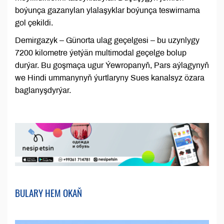
boýunça gazanylan ylalaşyklar boýunça teswirnama
gol çekildi.
Demirgazyk – Günorta ulag geçelgesi – bu uzynlygy
7200 kilometre ýetýän multimodal geçelge bolup
durýar. Bu goşmaça ugur Ýewropanyň, Pars aýlagynyň
we Hindi ummanynyň ýurtlaryny Sues kanalsyz özara
baglanyşdyrýar.
BULARY HEM OKAŇ