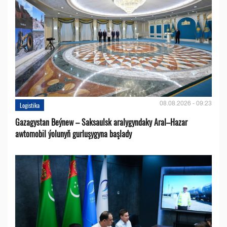
08.08.2026 - 09:23
Logistika
Gazagystan Beýnew – Saksaulsk aralygyndaky Aral–Hazar
awtomobil ýolunyň gurluşygyna başlady