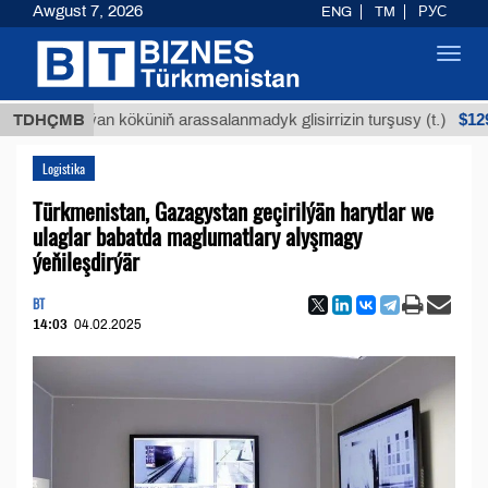
Awgust 7, 2026
ENG
TM
РУС
Toggl
navig
$12935,18
Buýan köküniň arassalanmadyk glisirrizin turşusy (t.)
TDHÇMB
Logistika
Türkmenistan, Gazagystan geçirilýän harytlar we
ulaglar babatda maglumatlary alyşmagy
ýeňileşdirýär
BT
14:03
04.02.2025