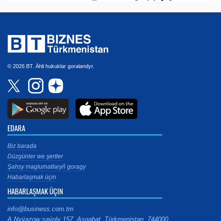
© 2026 BT. Ähli hukuklar goralandyr.
EDARA
Biz barada
Düzgünler we şertler
Şahsy maglumatlaryň goragy
Habarlaşmak üçin
HABARLAŞMAK ÜÇIN
info@business.com.tm
A.Nyýazow şaýoly 157, Aşgabat, Türkmenistan, 744000