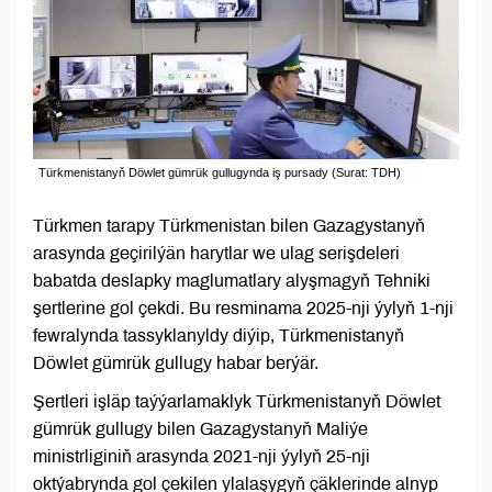
Türkmenistanyň Döwlet gümrük gullugynda iş pursady (Surat: TDH)
Türkmen tarapy Türkmenistan bilen Gazagystanyň
arasynda geçirilýän harytlar we ulag serişdeleri
babatda deslapky maglumatlary alyşmagyň Tehniki
şertlerine gol çekdi. Bu resminama 2025-nji ýylyň 1-nji
fewralynda tassyklanyldy diýip, Türkmenistanyň
Döwlet gümrük gullugy habar berýär.
Şertleri işläp taýýarlamaklyk Türkmenistanyň Döwlet
gümrük gullugy bilen Gazagystanyň Maliýe
ministrliginiň arasynda 2021-nji ýylyň 25-nji
oktýabrynda gol çekilen ylalaşygyň çäklerinde alnyp