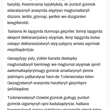
baryldy. Resminama laýyklykda, iki ýurduň gümrük
edaralarynyň arasynda alşylýan maglumatlaryň
düzümi, tertibi, görnüşi, şertleri we düzgünleri
kesgitlenildi.
Taslama iki tapgyrda durmuşa geçiriler. Birinji tapgyrda
eksport deklarasiýalary alyşmak, ikinji tapgyrda bolsa
üstaşyr deklarasiýalaryň alyş-çalşyny amala aşyrmak
meýilleşdirilýär.
Garaşylyşy ýaly, ýükler barada deslapky
maglumatlaryň berilmegi we maglumat alyşmak işiniň
awtomatlaşdyrylmagy gümrük amallarynyň ýerine
ýetirilişini çaltlandyrar hem-de Türkmenistan bilen
Gazagystanyň arasynda harytlaryň geçirilişini
ýeňilleşdirer.
Türkmenistanyň Döwlet gümrük gullugy ýurduň
gümrük ulgamynyň işini kadalaşdyrýar, halkara
borçnmalaryň ýerine ýetirilişine gözegçilik etmek bilen