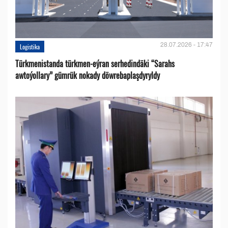
28.07.2026 - 17:47
Logistika
Türkmenistanda türkmen-eýran serhedindäki “Sarahs
awtoýollary” gümrük nokady döwrebaplaşdyryldy