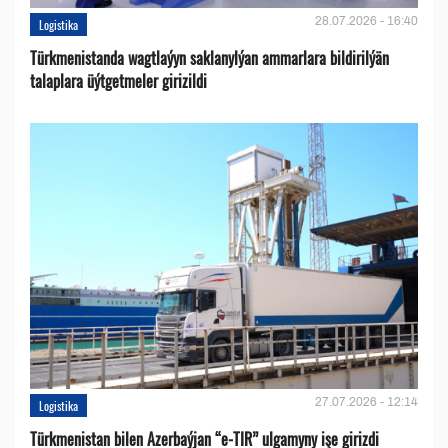
28.07.2026 - 16:40
Logistika
Türkmenistanda wagtlaýyn saklanylýan ammarlara bildirilýän
talaplara üýtgetmeler girizildi
27.07.2026 - 12:14
Logistika
Türkmenistan bilen Azerbaýjan “e-TIR” ulgamyny işe girizdi