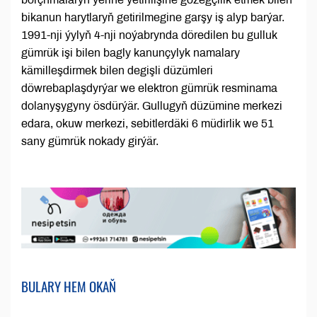
bikanun harytlaryň getirilmegine garşy iş alyp barýar.
1991-nji ýylyň 4-nji noýabrynda döredilen bu gulluk
gümrük işi bilen bagly kanunçylyk namalary
kämilleşdirmek bilen degişli düzümleri
döwrebaplaşdyrýar we elektron gümrük resminama
dolanyşygyny ösdürýär. Gullugyň düzümine merkezi
edara, okuw merkezi, sebitlerdäki 6 müdirlik we 51
sany gümrük nokady girýär.
BULARY HEM OKAŇ