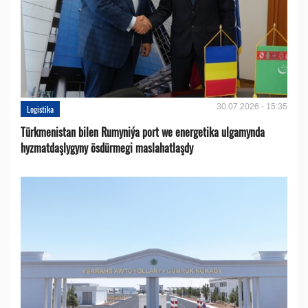
30.07.2026 - 15:35
Logistika
Türkmenistan bilen Rumyniýa port we energetika ulgamynda
hyzmatdaşlygyny ösdürmegi maslahatlaşdy