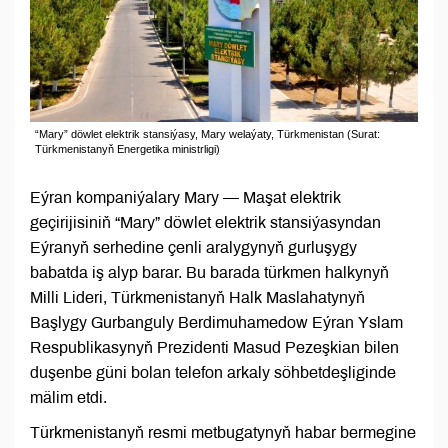
“Mary” döwlet elektrik stansiýasy, Mary welaýaty, Türkmenistan (Surat:
Türkmenistanyň Energetika ministrligi)
Eýran kompaniýalary Mary — Maşat elektrik
geçirijisiniň “Mary” döwlet elektrik stansiýasyndan
Eýranyň serhedine çenli aralygynyň gurluşygy
babatda iş alyp barar. Bu barada türkmen halkynyň
Milli Lideri, Türkmenistanyň Halk Maslahatynyň
Başlygy Gurbanguly Berdimuhamedow Eýran Yslam
Respublikasynyň Prezidenti Masud Pezeşkian bilen
duşenbe güni bolan telefon arkaly söhbetdeşliginde
mälim etdi.
Türkmenistanyň resmi metbugatynyň habar bermegine