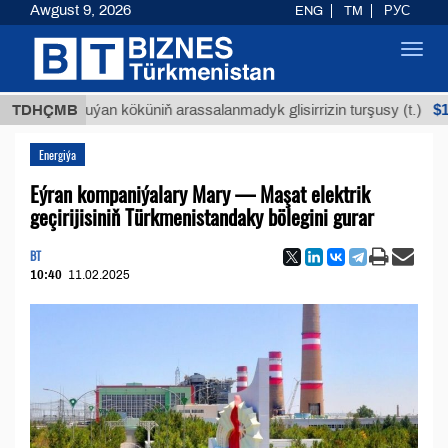
Awgust 9, 2026
ENG
TM
РУС
Toggl
navig
$12935,1
TDHÇMB
Buýan köküniň arassalanmadyk glisirrizin turşusy (t.)
Energiýa
Eýran kompaniýalary Mary — Maşat elektrik
geçirijisiniň Türkmenistandaky bölegini gurar
BT
10:40
11.02.2025