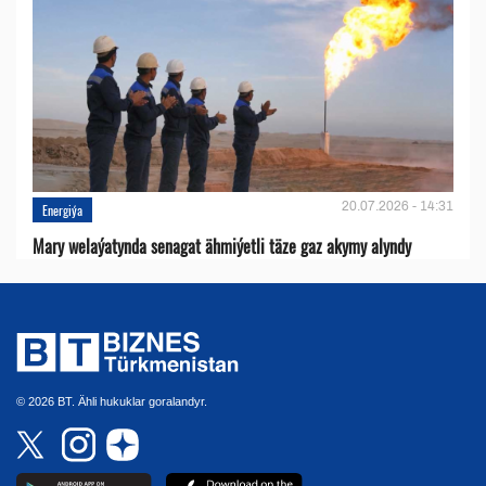
20.07.2026 - 14:31
Energiýa
Mary welaýatynda senagat ähmiýetli täze gaz akymy alyndy
© 2026 BT. Ähli hukuklar goralandyr.