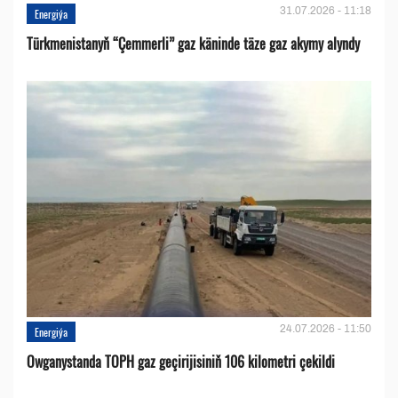
31.07.2026 - 11:18
Energiýa
Türkmenistanyň “Çemmerli” gaz käninde täze gaz akymy alyndy
24.07.2026 - 11:50
Energiýa
Owganystanda TOPH gaz geçirijisiniň 106 kilometri çekildi