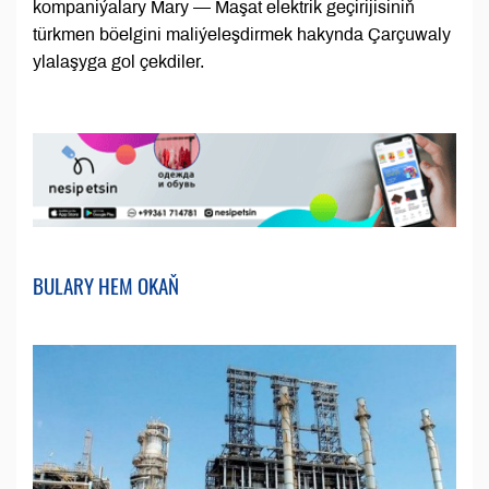
kompaniýalary Mary — Maşat elektrik geçirijisiniň
türkmen böelgini maliýeleşdirmek hakynda Çarçuwaly
ylalaşyga gol çekdiler.
BULARY HEM OKAŇ