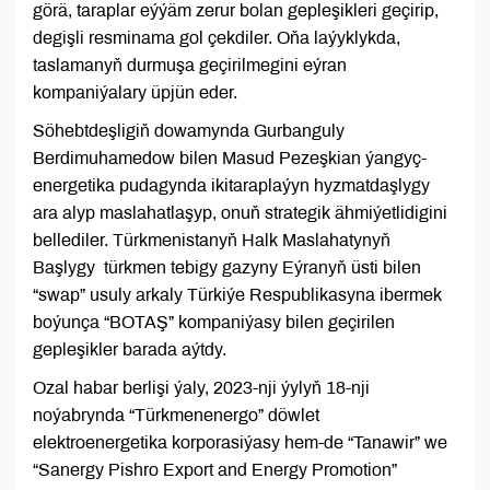
görä, taraplar eýýäm zerur bolan gepleşikleri geçirip,
degişli resminama gol çekdiler. Oňa laýyklykda,
taslamanyň durmuşa geçirilmegini eýran
kompaniýalary üpjün eder.
Söhebtdeşligiň dowamynda Gurbanguly
Berdimuhamedow bilen Masud Pezeşkian ýangyç-
energetika pudagynda ikitaraplaýyn hyzmatdaşlygy
ara alyp maslahatlaşyp, onuň strategik ähmiýetlidigini
bellediler. Türkmenistanyň Halk Maslahatynyň
Başlygy türkmen tebigy gazyny Eýranyň üsti bilen
“swap” usuly arkaly Türkiýe Respublikasyna ibermek
boýunça “BOTAŞ” kompaniýasy bilen geçirilen
gepleşikler barada aýtdy.
Ozal habar berlişi ýaly, 2023-nji ýylyň 18-nji
noýabrynda “Türkmenenergo” döwlet
elektroenergetika korporasiýasy hem-de “Tanawir” we
“Sanergy Pishro Export and Energy Promotion”