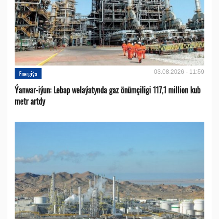
03.08.2026 - 11:59
Energiýa
Ýanwar-iýun: Lebap welaýatynda gaz önümçiligi 117,1 million kub
metr artdy