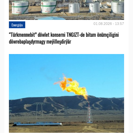
01.08.2026 - 13:57
Energiýa
“Türkmennebit” döwlet konserni TNGIZT-de bitum önümçiligini
döwrebaplaşdyrmagy meýilleşdirýär