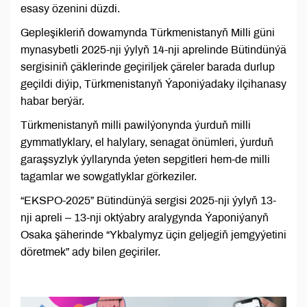
esasy özenini düzdi.
Gepleşikleriň dowamynda Türkmenistanyň Milli güni
mynasybetli 2025-nji ýylyň 14-nji aprelinde Bütindünýä
sergisiniň çäklerinde geçiriljek çäreler barada durlup
geçildi diýip, Türkmenistanyň Ýaponiýadaky ilçihanasy
habar berýär.
Türkmenistanyň milli pawilýonynda ýurduň milli
gymmatlyklary, el halylary, senagat önümleri, ýurduň
garaşsyzlyk ýyllarynda ýeten sepgitleri hem-de milli
tagamlar we sowgatlyklar görkeziler.
“EKSPO-2025” Bütindünýä sergisi 2025-nji ýylyň 13-
nji apreli – 13-nji oktýabry aralygynda Ýaponiýanyň
Osaka şäherinde “Ykbalymyz üçin geljegiň jemgyýetini
döretmek” ady bilen geçiriler.