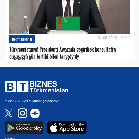
01.08.2026 - 12:04
Resmi habarlar
Türkmenistanyň Prezidenti Awazada geçiriljek konsultatiw
duşuşygyň gün tertibi bilen tanyşdyrdy
© 2026 BT. Ähli hukuklar goralandyr.