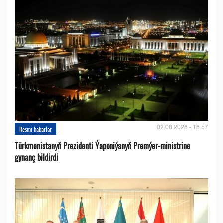
02.08.2026 - 16:57
Resmi habarlar
Türkmenistanyň Prezidenti Ýaponiýanyň Premýer-ministrine
gynanç bildirdi