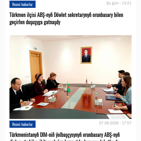
Şu gün - 13:21
Resmi habarlar
Türkmen ilçisi ABŞ-nyň Döwlet sekretarynyň orunbasary bilen
geçirlen duşuşyga gatnaşdy
07.08.2026 - 17:57
Resmi habarlar
Türkmenistanyň DIM-niň ýolbaşçysynyň orunbasary ABŞ-nyň