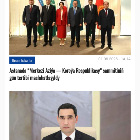
01.08.2026 - 14:14
Resmi habarlar
Astanada “Merkezi Aziýa — Koreýa Respublikasy” sammitiniň
gün tertibi maslahatlaşyldy