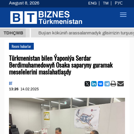
Awgust 8, 2026
ENG
TM
РУС
Toggl
navig
 ТМТ
$
TDHÇMB
Buýan köküniň arassalanmadyk glisirrizin turşusy (t.)
Resmi habarlar
Türkmenistan bilen Ýaponiýa Serdar
Berdimuhamedowyň Osaka saparyny guramak
meselelerini maslahatlaşdy
BT
13:26
14.02.2025