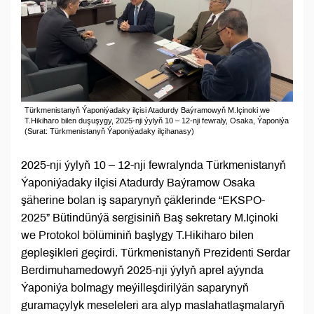
Türkmenistanyň Ýaponiýadaky ilçisi Atadurdy Baýramowyň M.Içinoki we
T.Hikiharo bilen duşuşygy, 2025-nji ýylyň 10 – 12-nji fewraly, Osaka, Ýaponiýa
(Surat: Türkmenistanyň Ýaponiýadaky ilçihanasy)
2025-nji ýylyň 10 – 12-nji fewralynda Türkmenistanyň
Ýaponiýadaky ilçisi Atadurdy Baýramow Osaka
şäherine bolan iş saparynyň çäklerinde “EKSPO-
2025” Bütindünýä sergisiniň Baş sekretary M.Içinoki
we Protokol bölüminiň başlygy T.Hikiharo bilen
gepleşikleri geçirdi. Türkmenistanyň Prezidenti Serdar
Berdimuhamedowyň 2025-nji ýylyň aprel aýynda
Ýaponiýa bolmagy meýilleşdirilýän saparynyň
guramaçylyk meseleleri ara alyp maslahatlaşmalaryň