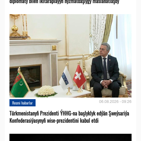
diplomaty bilen ikitaraplaýyn hyzmatdaşlygy maslahatlaşdy
06.08.2026 - 09:26
Resmi habarlar
Türkmenistanyň Prezidenti ÝHHG-na başlyklyk edýän Şweýsariýa
Konfederasiýasynyň wise-prezidentini kabul etdi