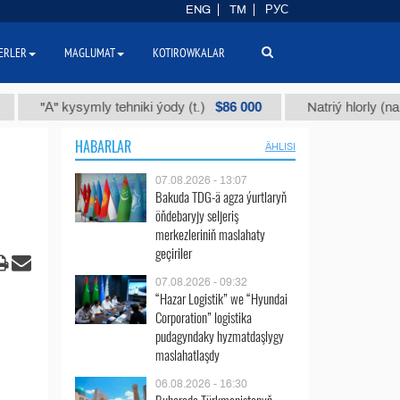
ENG
TM
РУС
ERLER
MAGLUMAT
KOTIROWKALAR
$86 000
А" kysymly tehniki ýody (t.)
Natriý hlorly (nahar duzy
HABARLAR
ÄHLISI
07.08.2026 - 13:07
Bakuda TDG-ä agza ýurtlaryň
öňdebaryjy seljeriş
merkezleriniň maslahaty
geçiriler
07.08.2026 - 09:32
“Hazar Logistik” we “Hyundai
Corporation” logistika
pudagyndaky hyzmatdaşlygy
maslahatlaşdy
06.08.2026 - 16:30