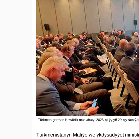
Türkmen-german işewürlik maslahaty, 2023-nji ýylyň 29-njy sentýa
Türkmenistanyň Maliýe we ykdysadyýet minis