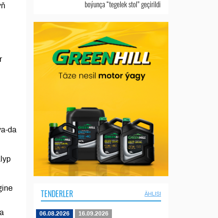
boýunça “tegelek stol” geçirildi
yň
r
ýa-da
lyp
gine
TENDERLER
ÄHLISI
ra
06.08.2026
16.09.2026