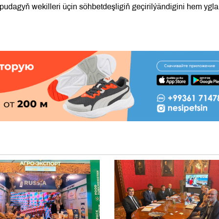
pudagyň wekilleri üçin söhbetdeşligiň geçirilýändigini hem ygl