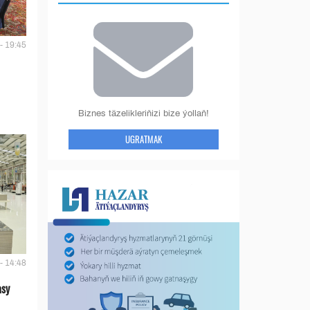
- 19:45
Biznes täzelikleriňizi bize ýollaň!
UGRATMAK
- 14:48
asy