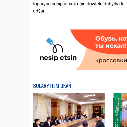
toparyna seçip almak üçin döwlete dahylly däl 
edýär.
BULARY HEM OKAŇ