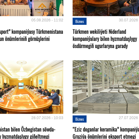
05.08.2026 - 11:02
30.07.2026 
Biznes
sport” kompaniýasy Türkmenistana
Türkmen wekiliýeti Niderland
un önümleriniň görnüşlerini
kompaniýalary bilen hyzmatdaşlygy
ösdürmegiň ugurlaryna garady
28.07.2026 - 10:03
27.07.2026 
Biznes
istan bilen Özbegistan söwda-
“Eziz doganlar keramika” kompaniý
y hyzmatdaşlygy giňeltmegi
Gruziýa önümlerini eksport etmegi