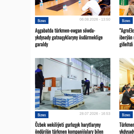
06.08.2026 - 13:50
Biznes
Biznes
Aşgabatda türkmen-owgan söwda-
“AgroEk
ykdysady gatnaşyklaryny ösdürmeklige
iberýän 
garaldy
giňeltdi
28.07.2026 - 16:53
Biznes
Biznes
Özbek wekiliýeti gurluşyk harytlaryny
Türkmen
öndürýän türkmen kompaniýalary bilen
ykdysad