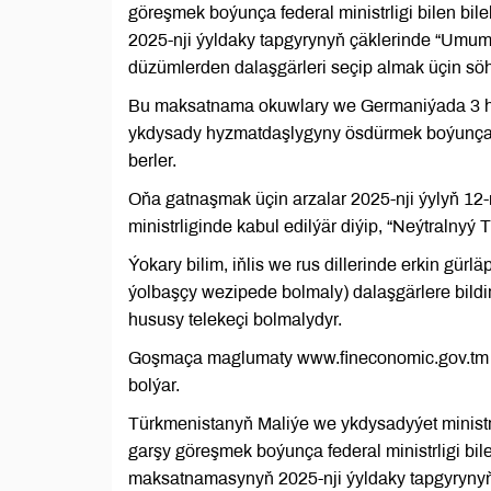
göreşmek boýunça federal ministrligi bilen bi
2025-nji ýyldaky tapgyrynyň çäklerinde “Umu
düzümlerden dalaşgärleri seçip almak üçin söh
Bu maksatnama okuwlary we Germaniýada 3 hepd
ykdysady hyzmatdaşlygyny ösdürmek boýunça t
berler.
Oňa gatnaşmak üçin arzalar 2025-nji ýylyň 12
ministrliginde kabul edilýär diýip, “Neýtralnyý
Ýokary bilim, iňlis we rus dillerinde erkin gürlä
ýolbaşçy wezipede bolmaly) dalaşgärlere bildir
hususy telekeçi bolmalydyr.
Goşmaça maglumaty www.fineconomic.gov.tm we
bolýar.
Türkmenistanyň Maliýe we ykdysadyýet minis
garşy göreşmek boýunça federal ministrligi bil
maksatnamasynyň 2025-nji ýyldaky tapgyrynyň ç