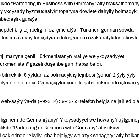
lelikde “Partnering in Business with Germany” atly maksatnaman
my ykdysady hyzmatdaşlyk” toparyna döwlete dahylly bolmadyk
betdeşlik guraýar.
elik iş tejribeligini öz içine alýar. Türkmen-german söwda-
aslamalaryny tanyşdyran dalaşgärlere uzak aralykdan okuwla
-nji martyna çenli Türkmenistanyň Maliýe we ykdysadyýet
 Türkmenistan” gazeti duşenbe güni habar berdi.
p bilmeklik, 5 ýyldan az bolmadyk iş tejribesi (şonuň 2 ýyly ýyly
ilýän talaplardyr. Gatnaşyjylar ýuridiki şahs hökmünde işleýän 
b-saýty ýa-da (+99312) 39-43-55 telefon belgisine jaň edip a
trligi hem-de Germaniýanyň Ykdysadyýet we howanyň üýtgeme
elikde “Partnering in Business with Germany” atly okuw
äklerinde “Akylly” oba hojalygy we azyk senagaty” atly halka