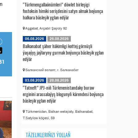
“Türkmengallaönümleri” döwlet birleşigi
an
fostoksin himiki serişdesini satyn almak boýunça
halkara bäsleşik yglan edýär
Aşgabat, Arçabil Şaýoly 92
06.08.2026
26.08.2026
Balkanabat şäher häkimligi kottej görnüşli
ýaşaýyş jaýlaryny gurmak boýunça bäsleşik yglan
edýär
Балканский велаят, г. Балканабат
03.08.2026
28.08.2026
“Tatneft” JPJ-niň Türkmenistandaky buraw
erginini arassalaýyş blogunyň kärendesi boýunça
bäsleşik yglan edýär
Türkmenistan, Balkan welaýaty, Balkanabat,
T.Satylow köçesi, 59
TÄZELIKLERIŇIZI ÝOLLAŇ