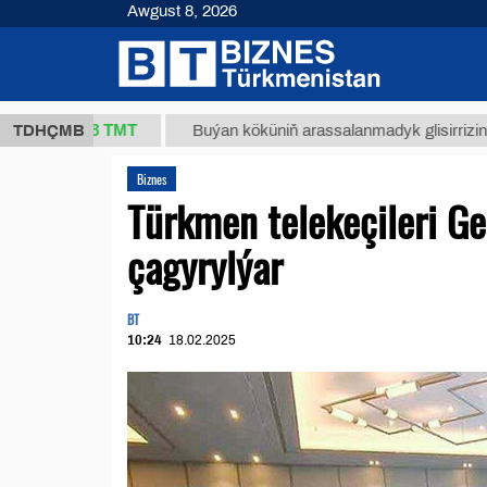
Awgust 8, 2026
37,8 ТМТ
TDHÇMB
Buýan köküniň arassalanmadyk glisirrizin turşusy 
Biznes
Türkmen telekeçileri G
çagyrylýar
BT
10:24
18.02.2025