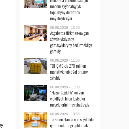
Buharada Türkmenistanyň
medeni-syýahatçylyk
toplumyny döretmek
meýilleşdirilýär
06.08.2026 - 13:50
Aşgabatda türkmen-owgan
söwda-ykdysady
gatnaşyklaryny ösdürmeklige
garaldy
06.08.2026 - 11:06
TDHÇMB-da 270 million
manatlyk nebit ýol bitumy
satyldy
06.08.2026 - 11:03
“Hazar Logistik” owgan
wekiliýeti bilen logistika
meselelerini maslahatlaşdy
06.08.2026 - 10:55
Türkmenistanda ene süýdi bilen
iýmitlendirmegi goldamak
şy