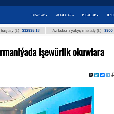
HABARLAR
MAKALALAR
PUDAKLAR
TEND
$12935,18
$300
(t.)
Az kükürtli ýakyş mazudy (t.)
"
ermaniýada işewürlik okuwlara