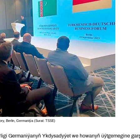
bry, Berlin, Germaniýa (Surat: TSSE)
trligi Germaniýanyň Ykdysadyýet we howanyň üýtgemegine gar