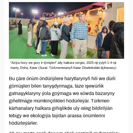
“Aziýa hozy we gury ir-iýmişleri” atly halkara sergisi, 2025-nji ýylyň 1-4-nji
marty, Doha, Katar (Surat: Türkmenistanyň Katar Döwletindäki ilçihanasy)
Bu çäre önüm öndürijilere harytlarynyň hili we dürli
görnüşleri bilen tanyşdyrmaga, täze işewürlik
gatnaşyklaryny ýola goýmaga we söwda bazaryny
giňeltmäge mümkinçilikleri hödürleýär. Türkmen
kärhanalary halkara giňişlikde uly isleg bildirilýän
tebigy we ekologiýa taýdan arassa önümlerini
hödürleýärler.