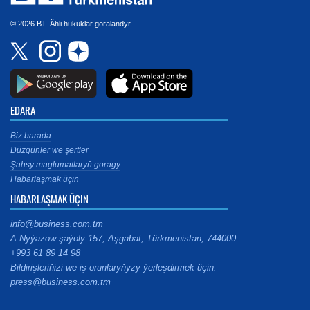
© 2026 BT. Ähli hukuklar goralandyr.
EDARA
Biz barada
Düzgünler we şertler
Şahsy maglumatlaryň goragy
Habarlaşmak üçin
HABARLAŞMAK ÜÇIN
info@business.com.tm
A.Nyýazow şaýoly 157, Aşgabat, Türkmenistan, 744000
+993 61 89 14 98
Bildirişleriňizi we iş orunlaryňyzy ýerleşdirmek üçin:
press@business.com.tm