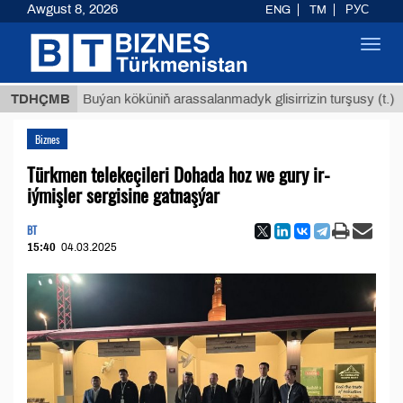
Awgust 8, 2026
ENG
TM
РУС
Toggl
navig
$12935,
TDHÇMB
Buýan köküniň arassalanmadyk glisirrizin turşusy (t.)
Biznes
Türkmen telekeçileri Dohada hoz we gury ir-
iýmişler sergisine gatnaşýar
BT
15:40
04.03.2025