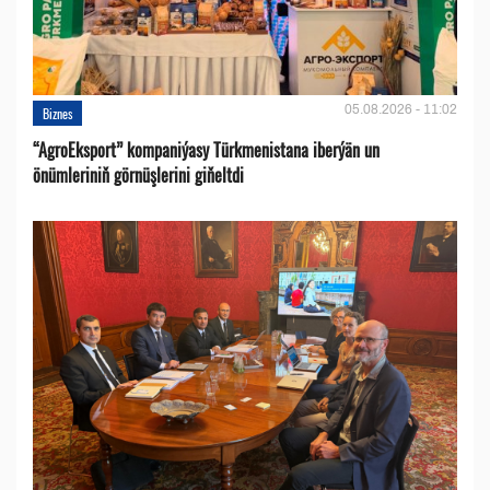
05.08.2026 - 11:02
Biznes
“AgroEksport” kompaniýasy Türkmenistana iberýän un
önümleriniň görnüşlerini giňeltdi