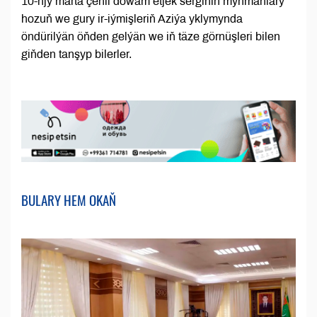
10-njy marta çenli dowam etjek serginiň myhmanlary
hozuň we gury ir-iýmişleriň Aziýa yklymynda
öndürilýän öňden gelýän we iň täze görnüşleri bilen
giňden tanşyp bilerler.
BULARY HEM OKAŇ