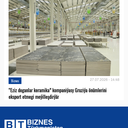
27.07.2026 - 14:48
Biznes
“Eziz doganlar keramika” kompaniýasy Gruziýa önümlerini
eksport etmegi meýilleşdirýär