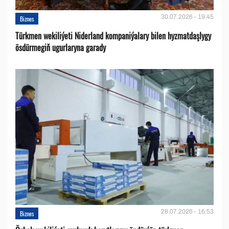
30.07.2026 - 19:45
Biznes
Türkmen wekiliýeti Niderland kompaniýalary bilen hyzmatdaşlygy
ösdürmegiň ugurlaryna garady
28.07.2026 - 16:53
Biznes