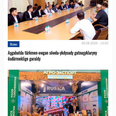
06.08.2026 - 13:50
Biznes
Aşgabatda türkmen-owgan söwda-ykdysady gatnaşyklaryny
ösdürmeklige garaldy