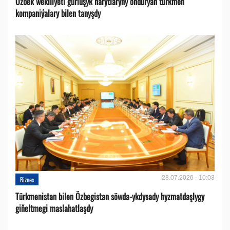
Özbek wekiliýeti gurluşyk harytlaryny öndürýän türkmen
kompaniýalary bilen tanyşdy
28.07.2026 - 10:03
Biznes
Türkmenistan bilen Özbegistan söwda-ykdysady hyzmatdaşlygy
giňeltmegi maslahatlaşdy