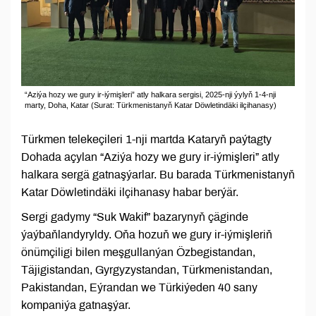
“Aziýa hozy we gury ir-iýmişleri” atly halkara sergisi, 2025-nji ýylyň 1-4-nji
marty, Doha, Katar (Surat: Türkmenistanyň Katar Döwletindäki ilçihanasy)
Türkmen telekeçileri 1-nji martda Kataryň paýtagty
Dohada açylan “Aziýa hozy we gury ir-iýmişleri” atly
halkara sergä gatnaşýarlar. Bu barada Türkmenistanyň
Katar Döwletindäki ilçihanasy habar berýär.
Sergi gadymy “Suk Wakif” bazarynyň çäginde
ýaýbaňlandyryldy. Oňa hozuň we gury ir-iýmişleriň
önümçiligi bilen meşgullanýan Özbegistandan,
Täjigistandan, Gyrgyzystandan, Türkmenistandan,
Pakistandan, Eýrandan we Türkiýeden 40 sany
kompaniýa gatnaşýar.